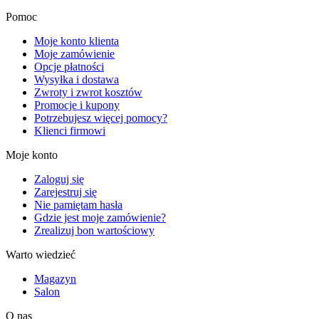
Pomoc
Moje konto klienta
Moje zamówienie
Opcje płatności
Wysyłka i dostawa
Zwroty i zwrot kosztów
Promocje i kupony
Potrzebujesz więcej pomocy?
Klienci firmowi
Moje konto
Zaloguj się
Zarejestruj się
Nie pamiętam hasła
Gdzie jest moje zamówienie?
Zrealizuj bon wartościowy
Warto wiedzieć
Magazyn
Salon
O nas