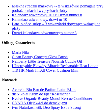
Maskne (trądzik maskowy) - te wskazówki pomagają przy
podrażnieniach i wypryskach skóry
Kalendarz adwentowy 2021: Drzwi numer 8
Kalendarz adwentowy, drzwi nr 10
Lato, słońce, urlop – 3 wskazówki dotyczące wakacji na
plaży
Drzwi kalendarza adwentowego numer 3
Odkryj Cosmeterie:
Maria Nila
Clean Beauty Concept Glow Brush
Nailberry Little Treasure Nourish Cuticle Oil
L'Incroyable Blowdry Miracle Reshapable Heat Lotion
TIRTIR Mask Fit All Cover Cushion Mini
Nowości:
Acorelle Bio Eau de Parfum Lotus Blanc
dieNikolai Krem do rąk "Rosemarie"
Evolve Organic Beauty Monoi Rescue Conditioner
GYADA Olejek-żel do demakijażu
i+m Naturkosmetik Deo Spray Extra Strong