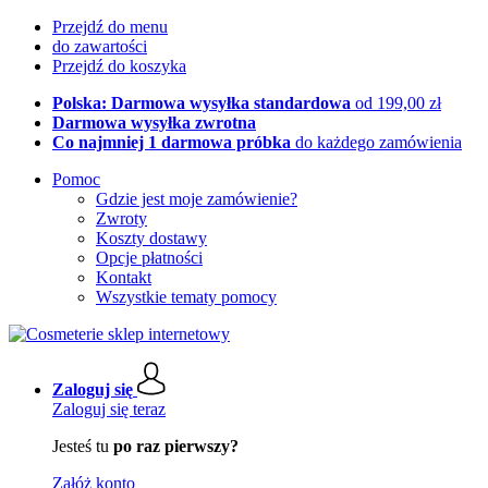
Przejdź do menu
do zawartości
Przejdź do koszyka
Polska: Darmowa wysyłka standardowa
od 199,00 zł
Darmowa wysyłka zwrotna
Co najmniej 1 darmowa próbka
do każdego zamówienia
Pomoc
Gdzie jest moje zamówienie?
Zwroty
Koszty dostawy
Opcje płatności
Kontakt
Wszystkie tematy pomocy
Zaloguj się
Zaloguj się teraz
Jesteś tu
po raz pierwszy?
Załóż konto