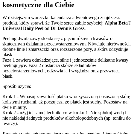
kosmetyczne dla Ciebie
W dzisiejszym woreczku kalendarza adwentowego znajdziesz
produkt, który sprawi, że Twoje serce zabije szybciej:
Alpha Beta®
Universal Daily Peel
od
Dr Dennis Gross.
Peeling dwufazowy składa się z pięciu różnych kwasów o
skutecznym działaniu przeciwstarzeniowym. Niweluje nierówności,
drobne linie i zmarszczki oraz rozszerzone pory, a skóra odzyskuje
blask.
Faza 1 zawiera odmładzające, silne i jednocześnie delikatne kwasy
peelingujące. Faza 2 dostarcza skórze składników
przeciwstarzeniowych, odżywia ją i wygładza oraz przywraca
blask.
Sposób użycia:
Krok 1 - Wmasuj zawartość płatka w oczyszczoną i osuszoną skórę
kolistymi ruchami, aż poczujesz, że płatek jest suchy. Pozostaw na
dwie minuty.
Krok 2 - użyj tej samej techniki co w kroku 1. Nie spłukuj wodą i
nie nakładaj żadnych produktów alkoholopodobnych (np. toniku do
twarzy).
Kalendarz adwentowy zawiera uniwersalny peeling dzienny Alpha