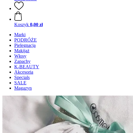
Koszyk
0,00 zł
Marki
PODRÓŻE
Pielęgnacja
Makijaż
Włosy
Zapachy
K-BEAUTY
Akcesoria
Specials
SALE
Magazyn