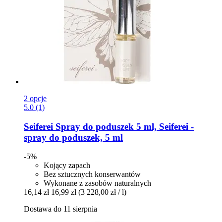
2 opcje
5.0 (1)
Seiferei
Spray do poduszek 5 ml, Seiferei -​
spray do poduszek, 5 ml
-5%
Kojący zapach
Bez sztucznych konserwantów
Wykonane z zasobów naturalnych
16,14 zł
16,99 zł
(3 228,00 zł / l)
Dostawa do 11 sierpnia