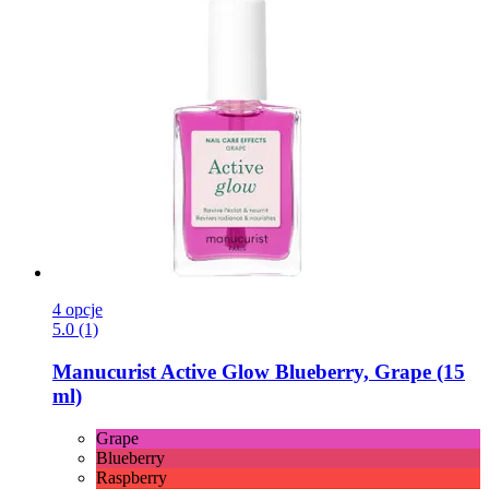
4 opcje
5.0 (1)
Manucurist
Active Glow Blueberry, Grape (15
ml)
Grape
Blueberry
Raspberry