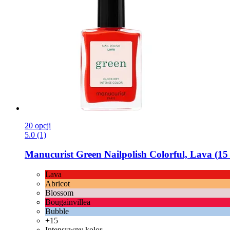
20 opcji
5.0 (1)
Manucurist
Green Nailpolish Colorful, Lava (15
Lava
Abricot
Blossom
Bougainvillea
Bubble
+15
Intensywny kolor