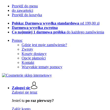
Przejdź do menu
do zawartości
Przejdź do koszyka
Polska: Darmowa wysyłka standardowa
od 199,00 zł
Darmowa wysyłka zwrotna
Co najmniej 1 darmowa próbka
do każdego zamówienia
Pomoc
Gdzie jest moje zamówienie?
Zwroty
Koszty dostawy
Opcje płatności
Kontakt
Wszystkie tematy pomocy
Zaloguj się
Zaloguj się teraz
Jesteś tu
po raz pierwszy?
Załóż konto