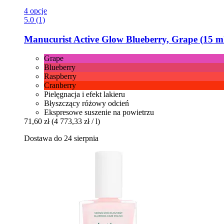
4 opcje
5.0 (1)
Manucurist
Active Glow Blueberry, Grape (15 m
Grape
Blueberry
Raspberry
Cranberry
Pielęgnacja i efekt lakieru
Błyszczący różowy odcień
Ekspresowe suszenie na powietrzu
71,60 zł
(4 773,33 zł / l)
Dostawa do 24 sierpnia