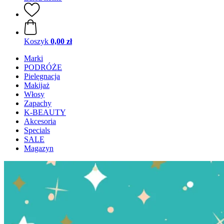
Koszyk
0,00 zł
Marki
PODRÓŻE
Pielęgnacja
Makijaż
Włosy
Zapachy
K-BEAUTY
Akcesoria
Specials
SALE
Magazyn