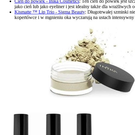
Cień do powiek - Inika Cosmetics
: Ten cień do powiek jest s
jako cień lub jako eyeliner i jest idealny także dla wrażliwych 
Kismatte ™ Lip Trio - Sigma Beauty
: Długotrwałej szminki n
kopertówce i w mgnieniu oka wyczarują na ustach intensywny k