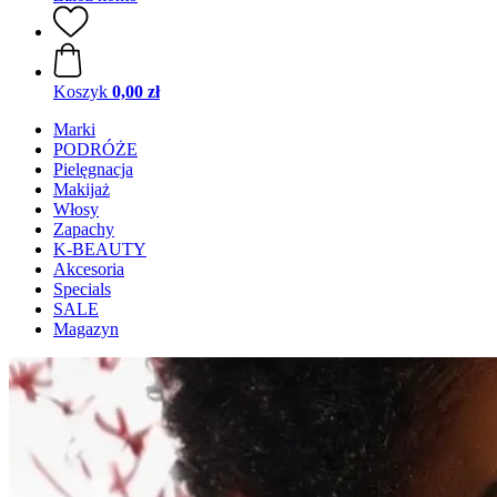
Koszyk
0,00 zł
Marki
PODRÓŻE
Pielęgnacja
Makijaż
Włosy
Zapachy
K-BEAUTY
Akcesoria
Specials
SALE
Magazyn