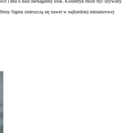
owiece i dba o nasz nienaganny look. Kosmetyk może być używany
firmy Sigma zmieszczą się nawet w najbardziej miniaturowej