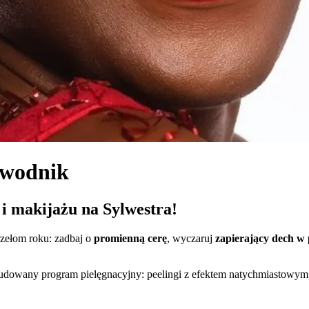
ewodnik
 i makijażu na Sylwestra!
zełom roku: zadbaj o
promienną cerę
, wyczaruj
zapierający dech w 
udowany program pielęgnacyjny: peelingi z efektem natychmiastowym, m