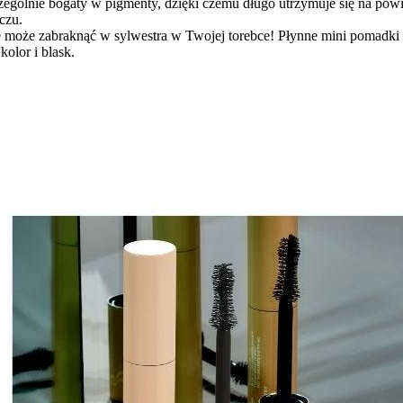
zczególnie bogaty w pigmenty, dzięki czemu długo utrzymuje się na p
oczu.
ie może zabraknąć w sylwestra w Twojej torebce! Płynne mini pomadki 
olor i blask.