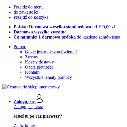
Przejdź do menu
do zawartości
Przejdź do koszyka
Polska: Darmowa wysyłka standardowa
od 199,00 zł
Darmowa wysyłka zwrotna
Co najmniej 1 darmowa próbka
do każdego zamówienia
Pomoc
Gdzie jest moje zamówienie?
Zwroty
Koszty dostawy
Opcje płatności
Kontakt
Wszystkie tematy pomocy
Zaloguj się
Zaloguj się teraz
Jesteś tu
po raz pierwszy?
Załóż konto