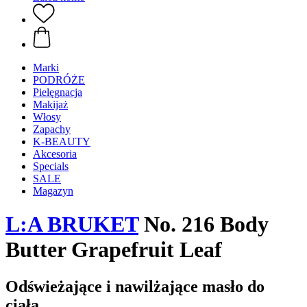
Marki
PODRÓŻE
Pielęgnacja
Makijaż
Włosy
Zapachy
K-BEAUTY
Akcesoria
Specials
SALE
Magazyn
L:A BRUKET
No. 216 Body
Butter Grapefruit Leaf
Odświeżające i nawilżające masło do
ciała