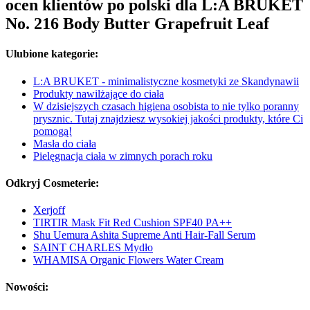
ocen klientów po polski dla L:A BRUKET
No. 216 Body Butter Grapefruit Leaf
Ulubione kategorie:
L:A BRUKET - minimalistyczne kosmetyki ze Skandynawii
Produkty nawilżające do ciała
W dzisiejszych czasach higiena osobista to nie tylko poranny
prysznic. Tutaj znajdziesz wysokiej jakości produkty, które Ci
pomogą!
Masła do ciała
Pielęgnacja ciała w zimnych porach roku
Odkryj Cosmeterie:
Xerjoff
TIRTIR Mask Fit Red Cushion SPF40 PA++
Shu Uemura Ashita Supreme Anti Hair-Fall Serum
SAINT CHARLES Mydło
WHAMISA Organic Flowers Water Cream
Nowości: