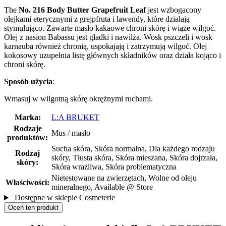
The
No. 216 Body Butter Grapefruit Leaf
jest wzbogacony
olejkami eterycznymi z grejpfruta i lawendy, które działają
stymulująco. Zawarte masło kakaowe chroni skórę i wiąże wilgoć.
Olej z nasion Babassu jest gładki i nawilża. Wosk pszczeli i wosk
karnauba również chronią, uspokajają i zatrzymują wilgoć. Olej
kokosowy uzupełnia listę głównych składników oraz działa kojąco i
chroni skórę.
Sposób użycia
:
Wmasuj w wilgotną skórę okrężnymi ruchami.
Marka:
L:A BRUKET
Rodzaje
Mus / masło
produktów:
Sucha skóra, Skóra normalna, Dla każdego rodzaju
Rodzaj
skóry, Tłusta skóra, Skóra mieszana, Skóra dojrzała,
skóry:
Skóra wrażliwa, Skóra problematyczna
Nietestowane na zwierzętach, Wolne od oleju
Właściwości:
mineralnego, Available @ Store
Dostępne w sklepie Cosmeterie
Oceń ten produkt