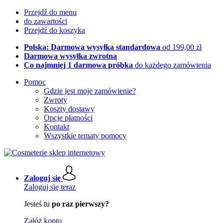
Przejdź do menu
do zawartości
Przejdź do koszyka
Polska: Darmowa wysyłka standardowa
od 199,00 zł
Darmowa wysyłka zwrotna
Co najmniej 1 darmowa próbka
do każdego zamówienia
Pomoc
Gdzie jest moje zamówienie?
Zwroty
Koszty dostawy
Opcje płatności
Kontakt
Wszystkie tematy pomocy
Zaloguj się
Zaloguj się teraz
Jesteś tu
po raz pierwszy?
Załóż konto