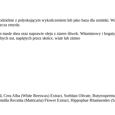
dzielnie z połyskującym wykończeniem lub jako baza dla szminki. War
zcza zmysły.
 masle shea oraz naprawie oleju z ziaren śliwek. Witaminowy i bogat
hych ust, napiętych przez słońce, wiatr lub zimno
, Cera Alba (White Beeswax) Extract, Sorbitan Olivate, Butyrospermu
milla Recutita (Matricaria) Flower Extract, Hippophae Rhamnoides (San