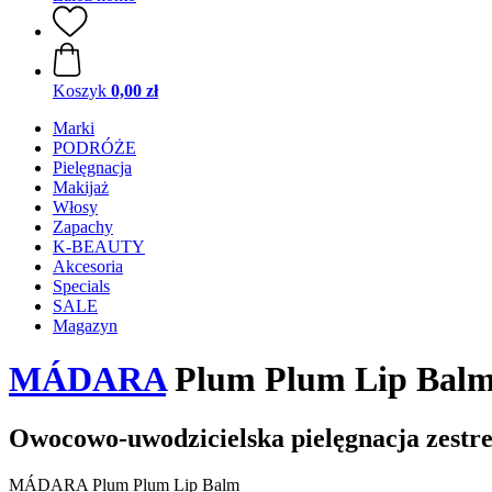
Koszyk
0,00 zł
Marki
PODRÓŻE
Pielęgnacja
Makijaż
Włosy
Zapachy
K-BEAUTY
Akcesoria
Specials
SALE
Magazyn
MÁDARA
Plum Plum Lip Balm
Owocowo-uwodzicielska pielęgnacja zestr
MÁDARA Plum Plum Lip Balm