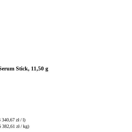
rum Stick, 11,50 g
3 340,67 zł / l)
6 382,61 zł / kg)