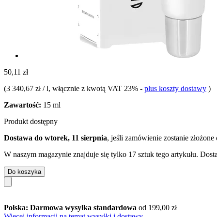
50,11 zł
(
3 340,67 zł / l
, włącznie z kwotą VAT 23%
-
plus koszty dostawy
)
Zawartość:
15 ml
Produkt dostępny
Dostawa do wtorek, 11 sierpnia
, jeśli zamówienie zostanie złożone
W naszym magazynie znajduje się tylko 17 sztuk tego artykułu. Dosta
Do koszyka
Polska: Darmowa wysyłka standardowa
od 199,00 zł
Więcej informacji na temat wysyłki i dostawy