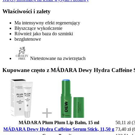
Właściwości i zalety
Ma intensywny efekt regenerujący
Błyszczące wykończenie
Również jako baza do szminki
bezglutenowe
Nietestowane na zwierzętach
Kupowane często z MÁDARA Dewy Hydra Caffeine Se
MÁDARA Plum Plum Lip Balm, 15 ml
50,11 zł
(
MÁDARA Dewy Hydra Caffeine Serum Stick, 11,50 g
73,40 zł
(