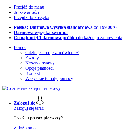
Przejdź do menu
do zawartości
Przejdź do koszyka
Polska: Darmowa wysyłka standardowa
od 199,00 zł
Darmowa wysyłka zwrotna
Co najmniej 1 darmowa próbka
do każdego zamówienia
Pomoc
Gdzie jest moje zamówienie?
Zwroty
Koszty dostawy
Opcje płatności
Kontakt
Wszystkie tematy pomocy
Zaloguj się
Zaloguj się teraz
Jesteś tu
po raz pierwszy?
Załóż konto