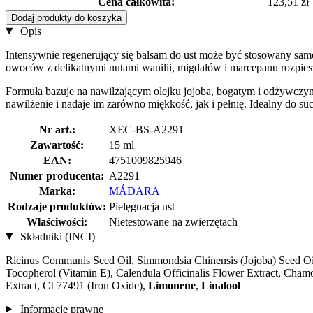
Cena całkowita:
123,51 zł
Dodaj produkty do koszyka
Opis
Intensywnie regenerujący się balsam do ust może być stosowany samo
owoców z delikatnymi nutami wanilii, migdałów i marcepanu rozpies
Formuła bazuje na nawilżającym olejku jojoba, bogatym i odżywczym
nawilżenie i nadaje im zarówno miękkość, jak i pełnię. Idealny do suc
Nr art.:
XEC-BS-A2291
Zawartość:
15 ml
EAN:
4751009825946
Numer producenta:
A2291
Marka:
MÁDARA
Rodzaje produktów:
Pielęgnacja ust
Właściwości:
Nietestowane na zwierzętach
Składniki (INCI)
Ricinus Communis Seed Oil, Simmondsia Chinensis (Jojoba) Seed Oil
Tocopherol (Vitamin E), Calendula Officinalis Flower Extract, Chamo
Extract, CI 77491 (Iron Oxide),
Limonene
,
Linalool
Informacje prawne