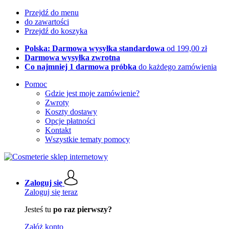
Przejdź do menu
do zawartości
Przejdź do koszyka
Polska: Darmowa wysyłka standardowa
od 199,00 zł
Darmowa wysyłka zwrotna
Co najmniej 1 darmowa próbka
do każdego zamówienia
Pomoc
Gdzie jest moje zamówienie?
Zwroty
Koszty dostawy
Opcje płatności
Kontakt
Wszystkie tematy pomocy
Zaloguj się
Zaloguj się teraz
Jesteś tu
po raz pierwszy?
Załóż konto