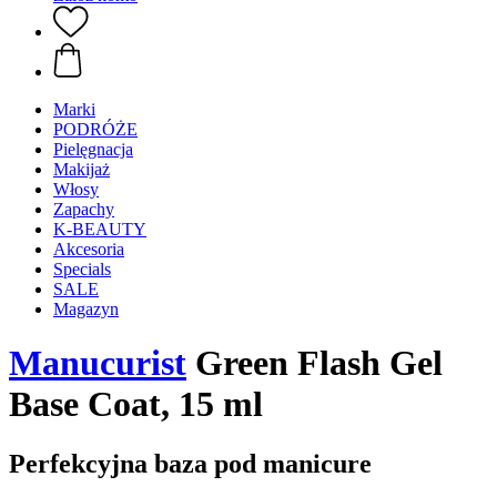
Marki
PODRÓŻE
Pielęgnacja
Makijaż
Włosy
Zapachy
K-BEAUTY
Akcesoria
Specials
SALE
Magazyn
Manucurist
Green Flash Gel
Base Coat, 15 ml
Perfekcyjna baza pod manicure