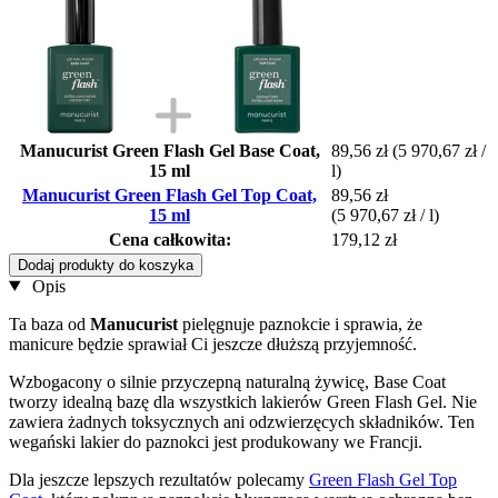
Manucurist Green Flash Gel Base Coat,
89,56 zł
(5 970,67 zł /
15 ml
l)
Manucurist Green Flash Gel Top Coat,
89,56 zł
15 ml
(5 970,67 zł / l)
Cena całkowita:
179,12 zł
Dodaj produkty do koszyka
Opis
Ta baza od
Manucurist
pielęgnuje paznokcie i sprawia, że
manicure będzie sprawiał Ci jeszcze dłuższą przyjemność.
Wzbogacony o silnie przyczepną naturalną żywicę, Base Coat
tworzy idealną bazę dla wszystkich lakierów Green Flash Gel. Nie
zawiera żadnych toksycznych ani odzwierzęcych składników. Ten
wegański lakier do paznokci jest produkowany we Francji.
Dla jeszcze lepszych rezultatów polecamy
Green Flash Gel Top