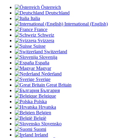
Österreich
Deutschland
Italia
International (English)
France
Schweiz
Svizzera
Suisse
Switzerland
Slovenija
España
Magyar
Nederland
Sverige
Great Britain
България
Belgique
Polska
Hrvatska
Belgien
België
Slovensko
Suomi
Ireland