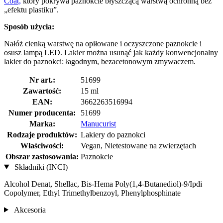
Coat,
który pokrywa paznokcie błyszczącą warstwą ochronną bez
„efektu plastiku”.
Sposób użycia:
Nałóż cienką warstwę na opiłowane i oczyszczone paznokcie i
osusz lampą LED. Lakier można usunąć jak każdy konwencjonalny
lakier do paznokci: łagodnym, bezacetonowym zmywaczem.
Nr art.:
51699
Zawartość:
15 ml
EAN:
3662263516994
Numer producenta:
51699
Marka:
Manucurist
Rodzaje produktów:
Lakiery do paznokci
Właściwości:
Vegan, Nietestowane na zwierzętach
Obszar zastosowania:
Paznokcie
Składniki (INCI)
Alcohol Denat, Shellac, Bis-Hema Poly(1,4-Butanediol)-9/Ipdi
Copolymer, Ethyl Trimethylbenzoyl, Phenylphosphinate
Akcesoria