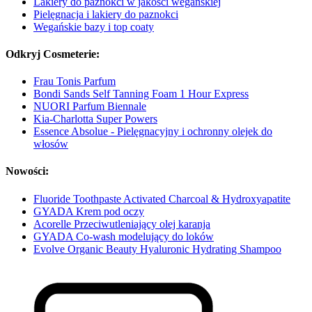
Lakiery do paznokci w jakości wegańskiej
Pielęgnacja i lakiery do paznokci
Wegańskie bazy i top coaty
Odkryj Cosmeterie:
Frau Tonis Parfum
Bondi Sands Self Tanning Foam 1 Hour Express
NUORI Parfum Biennale
Kia-Charlotta Super Powers
Essence Absolue - Pielęgnacyjny i ochronny olejek do
włosów
Nowości:
Fluoride Toothpaste Activated Charcoal & Hydroxyapatite
GYADA Krem pod oczy
Acorelle Przeciwutleniający olej karanja
GYADA Co-wash modelujący do loków
Evolve Organic Beauty Hyaluronic Hydrating Shampoo