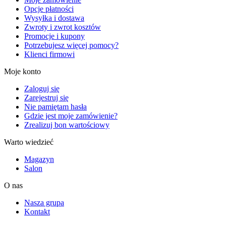
Opcje płatności
Wysyłka i dostawa
Zwroty i zwrot kosztów
Promocje i kupony
Potrzebujesz więcej pomocy?
Klienci firmowi
Moje konto
Zaloguj się
Zarejestruj się
Nie pamiętam hasła
Gdzie jest moje zamówienie?
Zrealizuj bon wartościowy
Warto wiedzieć
Magazyn
Salon
O nas
Nasza grupa
Kontakt