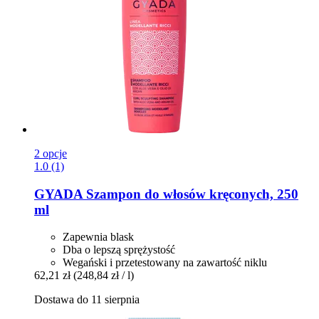
2 opcje
1.0 (1)
GYADA
Szampon do włosów kręconych, 250
ml
Zapewnia blask
Dba o lepszą sprężystość
Wegański i przetestowany na zawartość niklu
62,21 zł
(248,84 zł / l)
Dostawa do 11 sierpnia