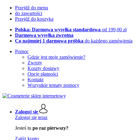
Przejdź do menu
do zawartości
Przejdź do koszyka
Polska: Darmowa wysyłka standardowa
od 199,00 zł
Darmowa wysyłka zwrotna
Co najmniej 1 darmowa próbka
do każdego zamówienia
Pomoc
Gdzie jest moje zamówienie?
Zwroty
Koszty dostawy
Opcje płatności
Kontakt
Wszystkie tematy pomocy
Zaloguj się
Zaloguj się teraz
Jesteś tu
po raz pierwszy?
Załóż konto