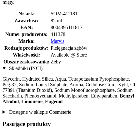
mięty.
Nr art.:
SOM-411181
Zawartość:
85 ml
EAN:
8004395111817
Numer producenta:
411378
Marka:
Marvis
Rodzaje produktów:
Pielęgnacja zębów
Właściwości:
Available @ Store
Obszar zastosowania:
Zęby
Składniki (INCI)
Glycerin, Hydrated Silica, Aqua, Tetrapotassium Pyrophosphate,
Peg-32, Sodium Lauryl Sulphate, Aroma, Cellulose Gum, Xylit, CI
77891 (Titanium Dioxid), Sodium Monofluorophosphate, Sodium
Saccharin, Phenoxyethanol, Methylparaben, Ethylparaben,
Benzyl
Alcohol
,
Limonene
,
Eugenol
Dostępne w sklepie Cosmeterie
Pasujące produkty