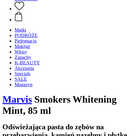
Marki
PODRÓŻE
Pielęgnacja
Makijaż
Włosy
Zapachy
K-BEAUTY
Akcesoria
Specials
SALE
Magazyn
Marvis
Smokers Whitening
Mint, 85 ml
Odświeżająca pasta do zębów na
przebarwienia, kamień nazębny i płytkę