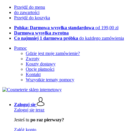
Przejdź do menu
do zawartości
Przejdź do koszyka
Polska: Darmowa wysyłka standardowa
od 199,00 zł
Darmowa wysyłka zwrotna
Co najmniej 1 darmowa próbka
do każdego zamówienia
Pomoc
Gdzie jest moje zamówienie?
Zwroty
Koszty dostawy
Opcje płatności
Kontakt
Wszystkie tematy pomocy
Zaloguj się
Zaloguj się teraz
Jesteś tu
po raz pierwszy?
Załóż konto