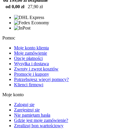
od 199,00 zł
bezpłatnie
od 0,00 zł
27,90 zł
Pomoc
Moje konto klienta
Moje zamówienie
Opcje płatności
Wysyłka i dostawa
Zwroty i zwrot kosztów
Promocje i kupony
Potrzebujesz więcej pomocy?
Klienci firmowi
Moje konto
Zaloguj się
Zarejestruj się
Nie pamiętam hasła
Gdzie jest moje zamówienie?
Zrealizuj bon wartościowy