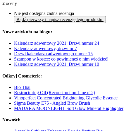
2
oceny
Nie jest dostępna żadna recenzja
Bądź pierwszy i napisz recenzję tego produktu.
Nowe artykułu na blogu:
Kalendarz adwentowy 2021: Drzwi numer 24
Kalendarz adwentowy, drzwi nr 7
Drzwi kalendarza adwentowego numer 15
Szampon w kostce: co powinieneś o nim wiedzieć!
Kalendarz adwentowy 2021: Drzwi numer 10
Odkryj Cosmeterie:
Bio Thai
Restructuring Oil (Reconstruction Line n°2)
Vinoperfect Concentrated Brightening Glycolic Essence
Sigma Beauty E75 - Angled Brow Brush
MÁDARA MOONLIGHT Soft Glow Mineral Highlighter
Nowości: