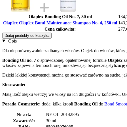
Olaplex Bonding Oil No. 7, 30 ml
134,
Olaplex Olaplex Bond Maintenance Shampoo No. 4, 250 ml
143,
Cena całkowita:
277,
Dodaj produkty do koszyka
Opis
Dla nieporównywalnie zadbanych włosów. Olejek do włosów, który
Bonding Oil no. 7
o sprawdzonej, opatentowanej formule
Olaplex
za
włosów zapewnia termoochronę, umożliwiając bezpieczną stylizację 
Dzięki lekkiej konsystencji można go stosować zarówno na suche, ja
Stosowanie:
Małą ilość olejku wetrzyj we włosy na ich długości i w końcówki. Uł
Porada Cosmeterie:
dodaj kilka kropli
Bonding Oil
do
Bond Smooth
Nr art.:
NF-OL-20142895
Zawartość:
30 ml
EAN:
850045076085