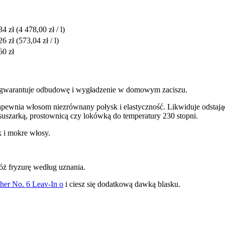
34 zł
(4 478,00 zł / l)
26 zł
(573,04 zł / l)
60 zł
 gwarantuje odbudowę i wygładzenie w domowym zaciszu.
pewnia włosom niezrównany połysk i elastyczność. Likwiduje odstające
suszarką, prostownicą czy lokówką do temperatury 230 stopni.
k i mokre włosy.
óż fryzurę według uznania.
er No. 6 Leav-In o
i ciesz się dodatkową dawką blasku.