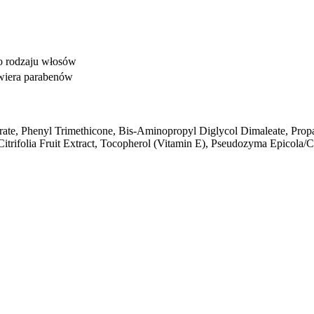
o rodzaju włosów
awiera parabenów
ate, Phenyl Trimethicone, Bis-Aminopropyl Diglycol Dimaleate, Prop
rifolia Fruit Extract, Tocopherol (Vitamin E), Pseudozyma Epicola/Ca