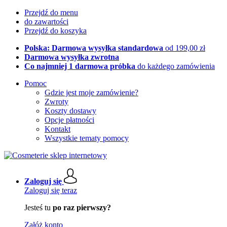
Przejdź do menu
do zawartości
Przejdź do koszyka
Polska: Darmowa wysyłka standardowa
od 199,00 zł
Darmowa wysyłka zwrotna
Co najmniej 1 darmowa próbka
do każdego zamówienia
Pomoc
Gdzie jest moje zamówienie?
Zwroty
Koszty dostawy
Opcje płatności
Kontakt
Wszystkie tematy pomocy
Zaloguj się
Zaloguj się teraz
Jesteś tu
po raz pierwszy?
Załóż konto