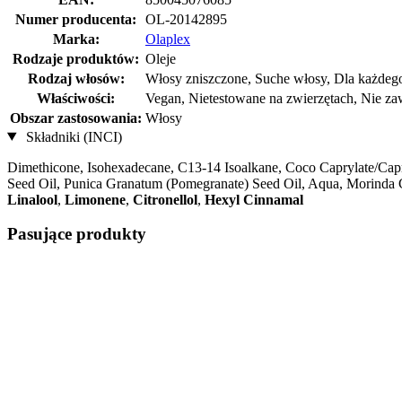
Numer producenta:
OL-20142895
Marka:
Olaplex
Rodzaje produktów:
Oleje
Rodzaj włosów:
Włosy zniszczone, Suche włosy, Dla każdeg
Właściwości:
Vegan, Nietestowane na zwierzętach, Nie z
Obszar zastosowania:
Włosy
Składniki (INCI)
Dimethicone, Isohexadecane, C13-14 Isoalkane, Coco Caprylate/Capr
Seed Oil, Punica Granatum (Pomegranate) Seed Oil, Aqua, Morinda Cit
Linalool
,
Limonene
,
Citronellol
,
Hexyl Cinnamal
Pasujące produkty