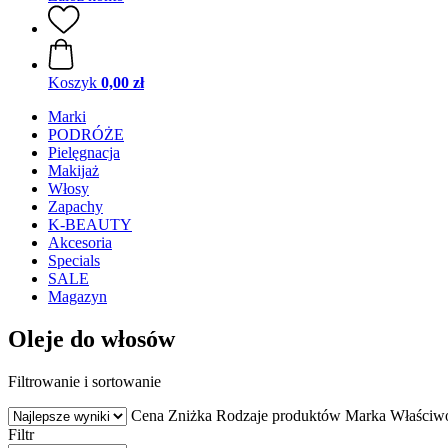
Koszyk
0,00 zł
Marki
PODRÓŻE
Pielęgnacja
Makijaż
Włosy
Zapachy
K-BEAUTY
Akcesoria
Specials
SALE
Magazyn
Oleje do włosów
Filtrowanie i sortowanie
Cena
Zniżka
Rodzaje produktów
Marka
Właściw
Filtr