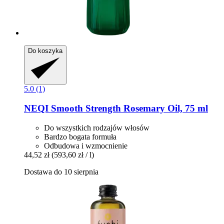
Do koszyka
5.0 (1)
NEQI
Smooth Strength Rosemary Oil, 75 ml
Do wszystkich rodzajów włosów
Bardzo bogata formuła
Odbudowa i wzmocnienie
44,52 zł
(593,60 zł / l)
Dostawa do 10 sierpnia