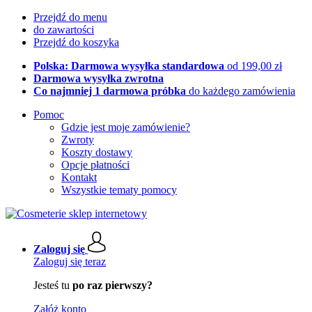
Przejdź do menu
do zawartości
Przejdź do koszyka
Polska: Darmowa wysyłka standardowa
od 199,00 zł
Darmowa wysyłka zwrotna
Co najmniej 1 darmowa próbka
do każdego zamówienia
Pomoc
Gdzie jest moje zamówienie?
Zwroty
Koszty dostawy
Opcje płatności
Kontakt
Wszystkie tematy pomocy
Zaloguj się
Zaloguj się teraz
Jesteś tu
po raz pierwszy?
Załóż konto