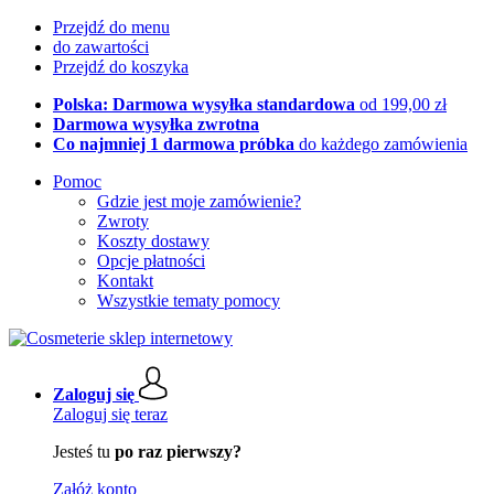
Przejdź do menu
do zawartości
Przejdź do koszyka
Polska: Darmowa wysyłka standardowa
od 199,00 zł
Darmowa wysyłka zwrotna
Co najmniej 1 darmowa próbka
do każdego zamówienia
Pomoc
Gdzie jest moje zamówienie?
Zwroty
Koszty dostawy
Opcje płatności
Kontakt
Wszystkie tematy pomocy
Zaloguj się
Zaloguj się teraz
Jesteś tu
po raz pierwszy?
Załóż konto