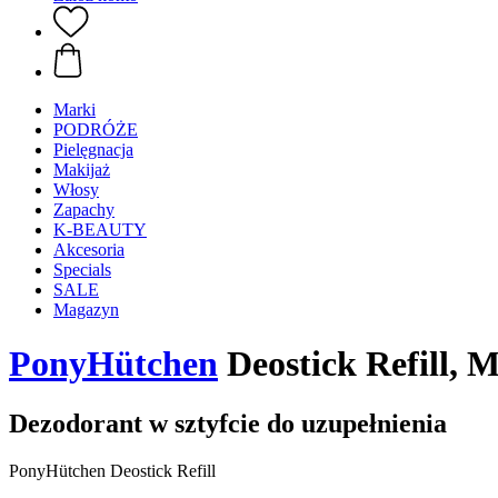
Marki
PODRÓŻE
Pielęgnacja
Makijaż
Włosy
Zapachy
K-BEAUTY
Akcesoria
Specials
SALE
Magazyn
PonyHütchen
Deostick Refill, 
Dezodorant w sztyfcie do uzupełnienia
PonyHütchen Deostick Refill