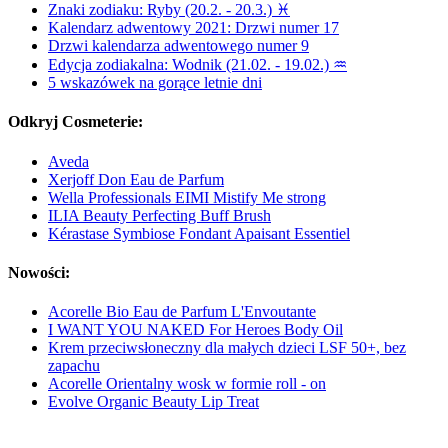
Znaki zodiaku: Ryby (20.2. - 20.3.) ♓
Kalendarz adwentowy 2021: Drzwi numer 17
Drzwi kalendarza adwentowego numer 9
Edycja zodiakalna: Wodnik (21.02. - 19.02.) ♒
5 wskazówek na gorące letnie dni
Odkryj Cosmeterie:
Aveda
Xerjoff Don Eau de Parfum
Wella Professionals EIMI Mistify Me strong
ILIA Beauty Perfecting Buff Brush
Kérastase Symbiose Fondant Apaisant Essentiel
Nowości:
Acorelle Bio Eau de Parfum L'Envoutante
I WANT YOU NAKED For Heroes Body Oil
Krem przeciwsłoneczny dla małych dzieci LSF 50+, bez
zapachu
Acorelle Orientalny wosk w formie roll - on
Evolve Organic Beauty Lip Treat