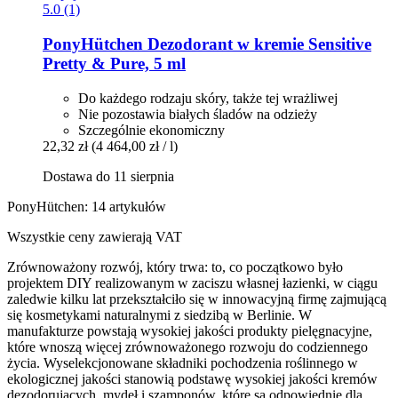
5.0 (1)
PonyHütchen
Dezodorant w kremie Sensitive
Pretty & Pure, 5 ml
Do każdego rodzaju skóry, także tej wrażliwej
Nie pozostawia białych śladów na odzieży
Szczególnie ekonomiczny
22,32 zł
(4 464,00 zł / l)
Dostawa do 11 sierpnia
PonyHütchen: 14 artykułów
Wszystkie ceny zawierają VAT
Zrównoważony rozwój, który trwa: to, co początkowo było
projektem DIY realizowanym w zaciszu własnej łazienki, w ciągu
zaledwie kilku lat przekształciło się w innowacyjną firmę zajmującą
się kosmetykami naturalnymi z siedzibą w Berlinie. W
manufakturze powstają wysokiej jakości produkty pielęgnacyjne,
które wnoszą więcej zrównoważonego rozwoju do codziennego
życia. Wyselekcjonowane składniki pochodzenia roślinnego w
ekologicznej jakości stanowią podstawę wysokiej jakości kremów
dezodorujących, mydeł i szamponów, które są odpowiednie dla