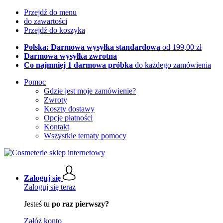
Przejdź do menu
do zawartości
Przejdź do koszyka
Polska: Darmowa wysyłka standardowa
od 199,00 zł
Darmowa wysyłka zwrotna
Co najmniej 1 darmowa próbka
do każdego zamówienia
Pomoc
Gdzie jest moje zamówienie?
Zwroty
Koszty dostawy
Opcje płatności
Kontakt
Wszystkie tematy pomocy
Zaloguj się
Zaloguj się teraz
Jesteś tu
po raz pierwszy?
Załóż konto