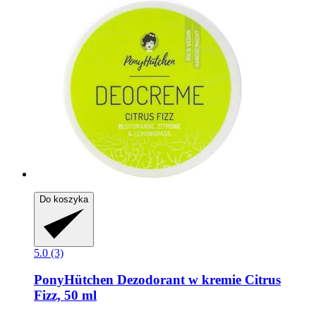
Do koszyka
5.0 (3)
PonyHütchen
Dezodorant w kremie Citrus
Fizz, 50 ml