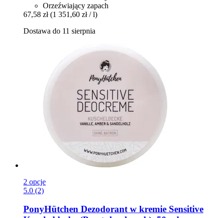
Orzeźwiający zapach
67,58 zł
(1 351,60 zł / l)
Dostawa do 11 sierpnia
2 opcje
5.0 (2)
PonyHütchen
Dezodorant w kremie Sensitive