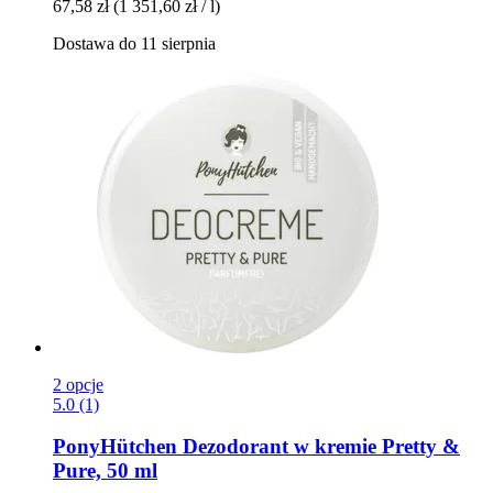
67,58 zł
(1 351,60 zł / l)
Dostawa do 11 sierpnia
2 opcje
5.0 (1)
PonyHütchen
Dezodorant w kremie Pretty &
Pure, 50 ml