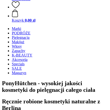
Koszyk
0,00 zł
Marki
PODRÓŻE
Pielęgnacja
Makijaż
Włosy
Zapachy
K-BEAUTY
Akcesoria
Specials
SALE
Magazyn
PonyHütchen - wysokiej jakości
kosmetyki do pielęgnacji całego ciała
Ręcznie robione kosmetyki naturalne z
Berlina