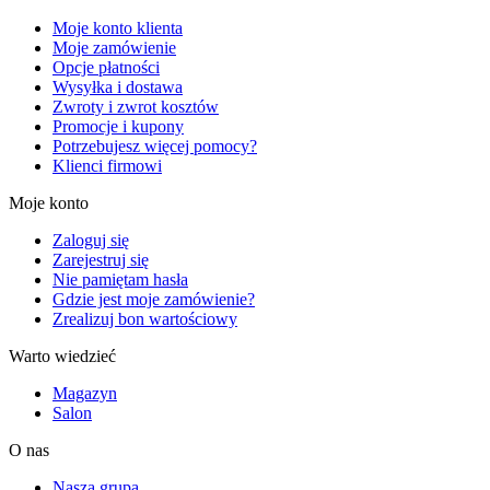
Moje konto klienta
Moje zamówienie
Opcje płatności
Wysyłka i dostawa
Zwroty i zwrot kosztów
Promocje i kupony
Potrzebujesz więcej pomocy?
Klienci firmowi
Moje konto
Zaloguj się
Zarejestruj się
Nie pamiętam hasła
Gdzie jest moje zamówienie?
Zrealizuj bon wartościowy
Warto wiedzieć
Magazyn
Salon
O nas
Nasza grupa