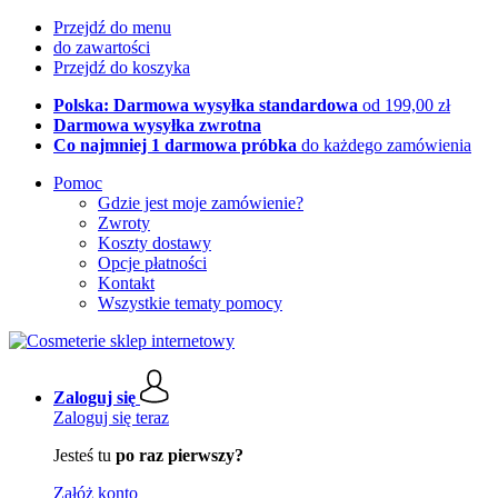
Przejdź do menu
do zawartości
Przejdź do koszyka
Polska: Darmowa wysyłka standardowa
od 199,00 zł
Darmowa wysyłka zwrotna
Co najmniej 1 darmowa próbka
do każdego zamówienia
Pomoc
Gdzie jest moje zamówienie?
Zwroty
Koszty dostawy
Opcje płatności
Kontakt
Wszystkie tematy pomocy
Zaloguj się
Zaloguj się teraz
Jesteś tu
po raz pierwszy?
Załóż konto