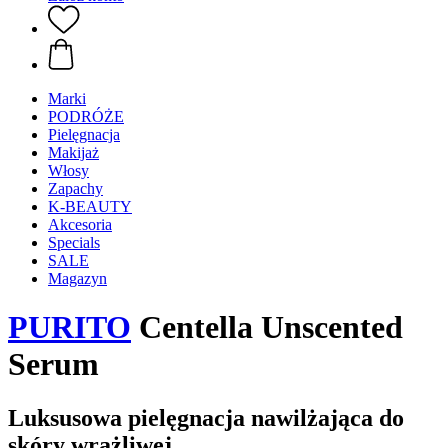
Marki
PODRÓŻE
Pielęgnacja
Makijaż
Włosy
Zapachy
K-BEAUTY
Akcesoria
Specials
SALE
Magazyn
PURITO
Centella Unscented
Serum
Luksusowa pielęgnacja nawilżająca do
skóry wrażliwej