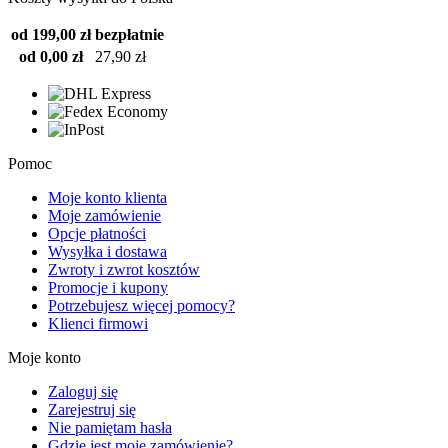
od 199,00 zł
bezpłatnie
od 0,00 zł
27,90 zł
Pomoc
Moje konto klienta
Moje zamówienie
Opcje płatności
Wysyłka i dostawa
Zwroty i zwrot kosztów
Promocje i kupony
Potrzebujesz więcej pomocy?
Klienci firmowi
Moje konto
Zaloguj się
Zarejestruj się
Nie pamiętam hasła
Gdzie jest moje zamówienie?