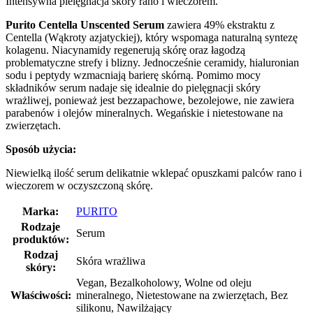
Intensywna pielęgnacja skóry rano i wieczorem.
Purito Centella Unscented Serum
zawiera 49% ekstraktu z
Centella (Wąkroty azjatyckiej), który wspomaga naturalną syntezę
kolagenu. Niacynamidy regenerują skórę oraz łagodzą
problematyczne strefy i blizny. Jednocześnie ceramidy, hialuronian
sodu i peptydy wzmacniają barierę skórną. Pomimo mocy
składników serum nadaje się idealnie do pielęgnacji skóry
wrażliwej, ponieważ jest bezzapachowe, bezolejowe, nie zawiera
parabenów i olejów mineralnych. Wegańskie i nietestowane na
zwierzętach.
Sposób użycia:
Niewielką ilość serum delikatnie wklepać opuszkami palców rano i
wieczorem w oczyszczoną skórę.
Marka:
PURITO
Rodzaje
Serum
produktów:
Rodzaj
Skóra wrażliwa
skóry:
Vegan, Bezalkoholowy, Wolne od oleju
Właściwości:
mineralnego, Nietestowane na zwierzętach, Bez
silikonu, Nawilżający