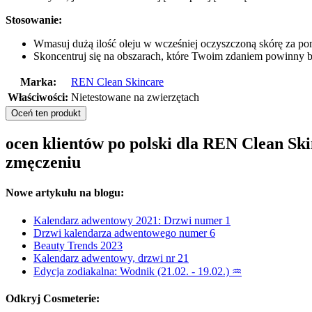
Stosowanie:
Wmasuj dużą ilość oleju w wcześniej oczyszczoną skórę za p
Skoncentruj się na obszarach, które Twoim zdaniem powinny by
Marka:
REN Clean Skincare
Właściwości:
Nietestowane na zwierzętach
Oceń ten produkt
ocen klientów po polski dla REN Clean Ski
zmęczeniu
Nowe artykułu na blogu:
Kalendarz adwentowy 2021: Drzwi numer 1
Drzwi kalendarza adwentowego numer 6
Beauty Trends 2023
Kalendarz adwentowy, drzwi nr 21
Edycja zodiakalna: Wodnik (21.02. - 19.02.) ♒
Odkryj Cosmeterie: