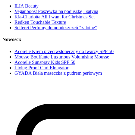
ILIA Beauty
Veganboost Poszewka na poduszkę - satyna
Kia-Charlotta All I want for Christmas Set
Redken Touchable Texture
Seiferei Perfumy do pomieszczeń "zalotne"
Nowości:
Acorelle Krem przeciwsłoneczny do twarzy SPF 50
Mousse Bouffante Luxurious Volumising Mousse
Acorelle Sunspray Kids SPF 50
Living Proof Curl Elongator
GYADA Biała maseczka z pudrem perłowym