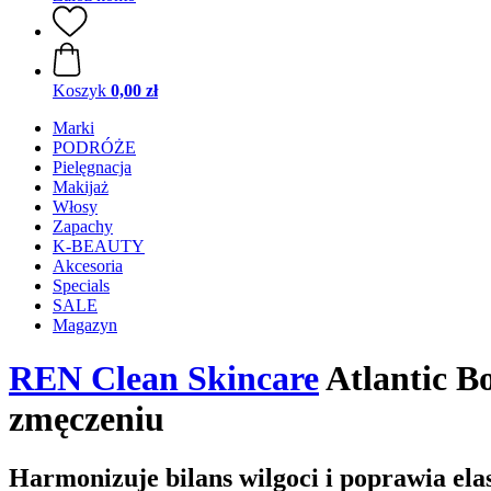
Koszyk
0,00 zł
Marki
PODRÓŻE
Pielęgnacja
Makijaż
Włosy
Zapachy
K-BEAUTY
Akcesoria
Specials
SALE
Magazyn
REN Clean Skincare
Atlantic Bo
zmęczeniu
Harmonizuje bilans wilgoci i poprawia ela