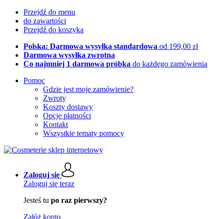
Przejdź do menu
do zawartości
Przejdź do koszyka
Polska: Darmowa wysyłka standardowa
od 199,00 zł
Darmowa wysyłka zwrotna
Co najmniej 1 darmowa próbka
do każdego zamówienia
Pomoc
Gdzie jest moje zamówienie?
Zwroty
Koszty dostawy
Opcje płatności
Kontakt
Wszystkie tematy pomocy
Zaloguj się
Zaloguj się teraz
Jesteś tu
po raz pierwszy?
Załóż konto