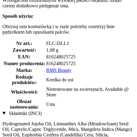
Wzbogacona różnorodnymi wysokiej jakości olejkami, dzięki
czemu dodatkowo pielęgnuje usta.
Sposób użycia:
Obrysuj usta konturówką i w razie potrzeby rozetrzyj linie
pędzelkiem lub opuszkami palców.
Nr art.:
FLC-DLL1
Zawartość:
1,08 g
EAN:
816248025725
Numer producenta:
816248025725
Marka:
RMS Beauty
Rodzaje
Kredka do ust
produktów:
Nietestowane na zwierzętach, Available @
Właściwości:
Store
Obszar
Usta
zastosowania:
Składniki (INCI)
Hydrogenated Jojoba Oil, Limnanthes Alba (Meadowfoam) Seed
Oil, Caprylic/Capric Triglyceride, Mica, Mangifera Indica (Mango)
Seed Oil, Euphorbia Cerifera (Candelilla) Cera, Silicia,