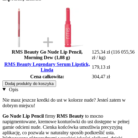
RMS Beauty Go Nude Lip Pencil,
125,34 zł
(116 055,56
Morning Dew (1,08 g)
zł / kg)
RMS Beauty Legendary Serum Lipstick,
179,13 zł
Linda
Cena całkowita:
304,47 zł
Dodaj produkty do koszyka
Opis
Nie masz jeszcze kredki do ust w kolorze nude? Jesteś zatem w
dobrym miejscu!
Go Nude Lip Pencil
firmy
RMS Beauty
to mocno
napigmentowane, kremowe konturówki do ust dostępne w pełnej
gamie odcieni nude. Cienka końcówka umożliwia precyzyjną
aplikację, co pozwala w naturalny sposób podkreślić usta.