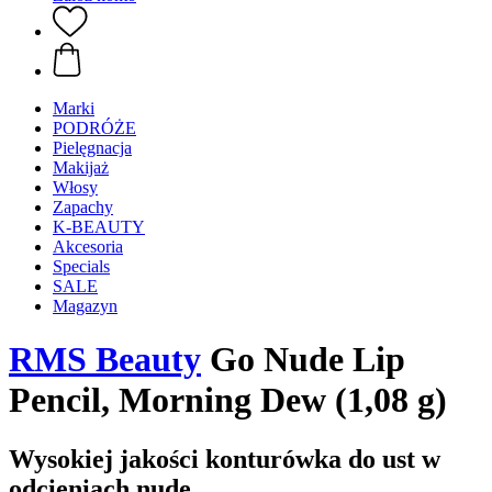
Marki
PODRÓŻE
Pielęgnacja
Makijaż
Włosy
Zapachy
K-BEAUTY
Akcesoria
Specials
SALE
Magazyn
RMS Beauty
Go Nude Lip
Pencil, Morning Dew (1,08 g)
Wysokiej jakości konturówka do ust w
odcieniach nude