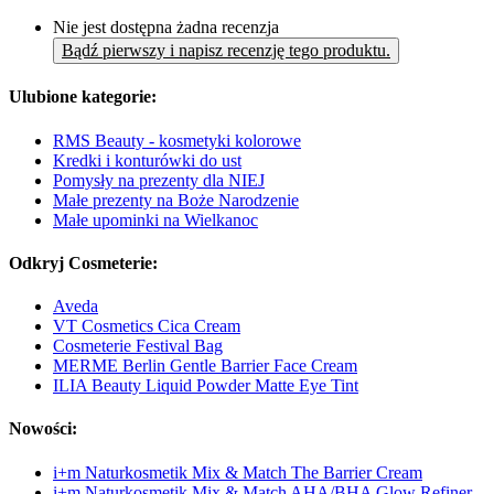
Nie jest dostępna żadna recenzja
Bądź pierwszy i napisz recenzję tego produktu.
Ulubione kategorie:
RMS Beauty - kosmetyki kolorowe
Kredki i konturówki do ust
Pomysły na prezenty dla NIEJ
Małe prezenty na Boże Narodzenie
Małe upominki na Wielkanoc
Odkryj Cosmeterie:
Aveda
VT Cosmetics Cica Cream
Cosmeterie Festival Bag
MERME Berlin Gentle Barrier Face Cream
ILIA Beauty Liquid Powder Matte Eye Tint
Nowości:
i+m Naturkosmetik Mix & Match The Barrier Cream
i+m Naturkosmetik Mix & Match AHA/BHA Glow Refiner