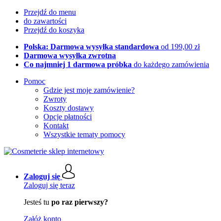
Przejdź do menu
do zawartości
Przejdź do koszyka
Polska: Darmowa wysyłka standardowa
od 199,00 zł
Darmowa wysyłka zwrotna
Co najmniej 1 darmowa próbka
do każdego zamówienia
Pomoc
Gdzie jest moje zamówienie?
Zwroty
Koszty dostawy
Opcje płatności
Kontakt
Wszystkie tematy pomocy
Zaloguj się
Zaloguj się teraz
Jesteś tu
po raz pierwszy?
Załóż konto