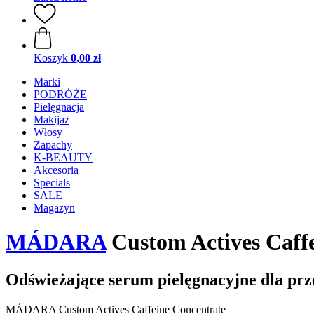
Koszyk
0,00 zł
Marki
PODRÓŻE
Pielęgnacja
Makijaż
Włosy
Zapachy
K-BEAUTY
Akcesoria
Specials
SALE
Magazyn
MÁDARA
Custom Actives Caffe
Odświeżające serum pielęgnacyjne dla prz
MÁDARA Custom Actives Caffeine Concentrate