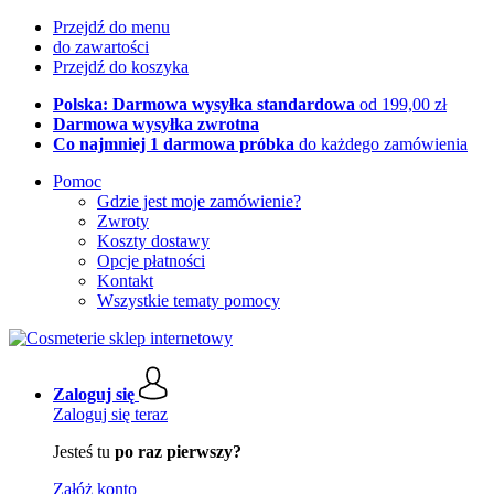
Przejdź do menu
do zawartości
Przejdź do koszyka
Polska: Darmowa wysyłka standardowa
od 199,00 zł
Darmowa wysyłka zwrotna
Co najmniej 1 darmowa próbka
do każdego zamówienia
Pomoc
Gdzie jest moje zamówienie?
Zwroty
Koszty dostawy
Opcje płatności
Kontakt
Wszystkie tematy pomocy
Zaloguj się
Zaloguj się teraz
Jesteś tu
po raz pierwszy?
Załóż konto