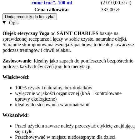
come true", 100 ml
(2 010,00 zł / l)
Cena całkowita:
337,00 zł
Dodaj produkty do koszyka
Opis
Olejek eteryczny Yoga
od
SAINT CHARLES
bazuje na
sprawdzonej recepturze i łączy w sobie czyste, naturalne olejki.
Starannie skomponowana esencja zapachowa to idealny towarzysz
podczas treningów i chwil relaksu.
Zastosowanie
: Idealny jako zapach do pomieszczeń bezpośrednio
podczas każdych ćwiczeń jogi lub medytacji.
Właściwości
:
100% czysty i naturalny, bez dodatków
wyłącznie w jakości organicznej (kbA - kontrolowane
uprawy ekologiczne)
idealny do stosowania w aromaterapii
Wskazówki:
Przed użyciem zawsze należy przeczytać etykietę znajdującą
się z tyłu.
Przechowywać w miejscu niedostępnym dla dzieci.