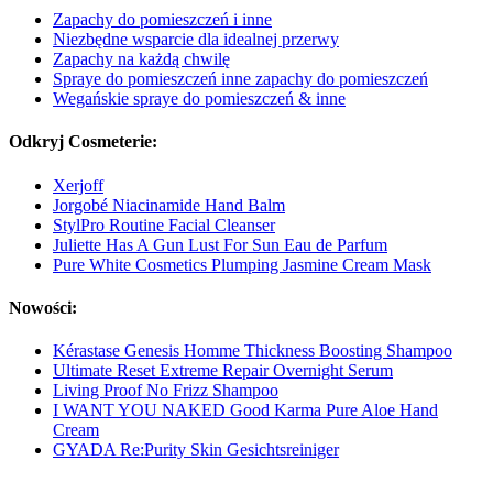
Zapachy do pomieszczeń i inne
Niezbędne wsparcie dla idealnej przerwy
Zapachy na każdą chwilę
Spraye do pomieszczeń inne zapachy do pomieszczeń
Wegańskie spraye do pomieszczeń & inne
Odkryj Cosmeterie:
Xerjoff
Jorgobé Niacinamide Hand Balm
StylPro Routine Facial Cleanser
Juliette Has A Gun Lust For Sun Eau de Parfum
Pure White Cosmetics Plumping Jasmine Cream Mask
Nowości:
Kérastase Genesis Homme Thickness Boosting Shampoo
Ultimate Reset Extreme Repair Overnight Serum
Living Proof No Frizz Shampoo
I WANT YOU NAKED Good Karma Pure Aloe Hand
Cream
GYADA Re:Purity Skin Gesichtsreiniger