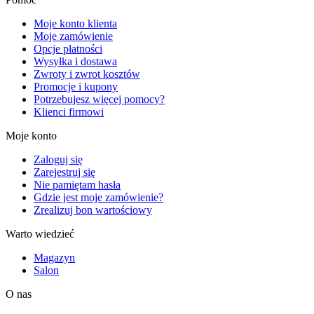
Moje konto klienta
Moje zamówienie
Opcje płatności
Wysyłka i dostawa
Zwroty i zwrot kosztów
Promocje i kupony
Potrzebujesz więcej pomocy?
Klienci firmowi
Moje konto
Zaloguj się
Zarejestruj się
Nie pamiętam hasła
Gdzie jest moje zamówienie?
Zrealizuj bon wartościowy
Warto wiedzieć
Magazyn
Salon
O nas