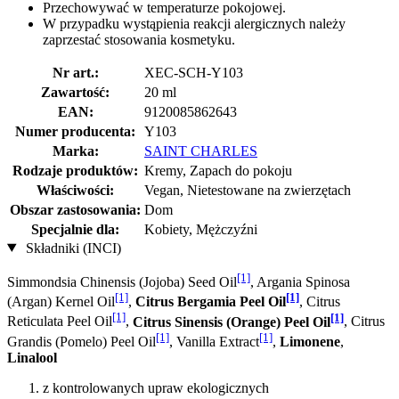
Przechowywać w temperaturze pokojowej.
W przypadku wystąpienia reakcji alergicznych należy
zaprzestać stosowania kosmetyku.
Nr art.:
XEC-SCH-Y103
Zawartość:
20 ml
EAN:
9120085862643
Numer producenta:
Y103
Marka:
SAINT CHARLES
Rodzaje produktów:
Kremy, Zapach do pokoju
Właściwości:
Vegan, Nietestowane na zwierzętach
Obszar zastosowania:
Dom
Specjalnie dla:
Kobiety, Mężczyźni
Składniki (INCI)
[1]
Simmondsia Chinensis (Jojoba) Seed Oil
, Argania Spinosa
[1]
[1]
(Argan) Kernel Oil
,
Citrus Bergamia Peel Oil
, Citrus
[1]
[1]
Reticulata Peel Oil
,
Citrus Sinensis (Orange) Peel Oil
, Citrus
[1]
[1]
Grandis (Pomelo) Peel Oil
, Vanilla Extract
,
Limonene
,
Linalool
z kontrolowanych upraw ekologicznych