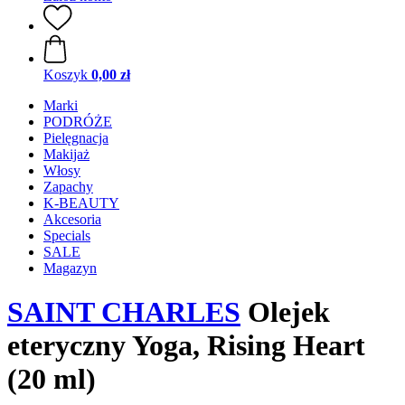
Koszyk
0,00 zł
Marki
PODRÓŻE
Pielęgnacja
Makijaż
Włosy
Zapachy
K-BEAUTY
Akcesoria
Specials
SALE
Magazyn
SAINT CHARLES
Olejek
eteryczny Yoga, Rising Heart
(20 ml)