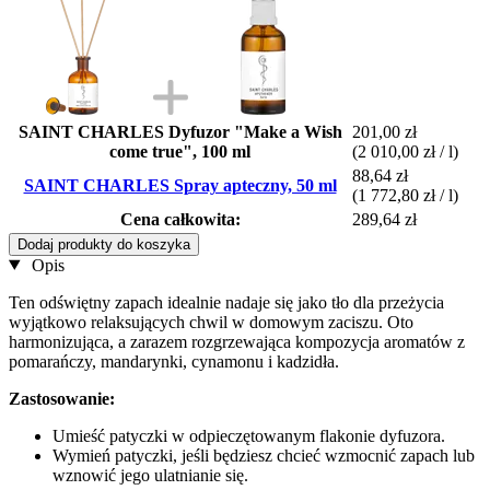
SAINT CHARLES Dyfuzor "Make a Wish
201,00 zł
come true", 100 ml
(2 010,00 zł / l)
88,64 zł
SAINT CHARLES Spray apteczny, 50 ml
(1 772,80 zł / l)
Cena całkowita:
289,64 zł
Dodaj produkty do koszyka
Opis
Ten odświętny zapach idealnie nadaje się jako tło dla przeżycia
wyjątkowo relaksujących chwil w domowym zaciszu. Oto
harmonizująca, a zarazem rozgrzewająca kompozycja aromatów z
pomarańczy, mandarynki, cynamonu i kadzidła.
Zastosowanie:
Umieść patyczki w odpieczętowanym flakonie dyfuzora.
Wymień patyczki, jeśli będziesz chcieć wzmocnić zapach lub
wznowić jego ulatnianie się.