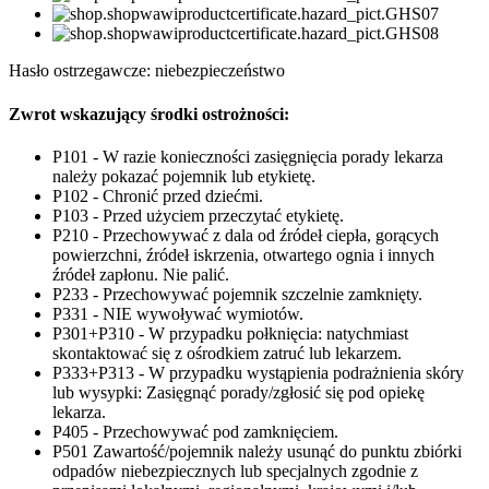
Hasło ostrzegawcze: niebezpieczeństwo
Zwrot wskazujący środki ostrożności:
P101 - W razie konieczności zasięgnięcia porady lekarza
należy pokazać pojemnik lub etykietę.
P102 - Chronić przed dziećmi.
P103 - Przed użyciem przeczytać etykietę.
P210 - Przechowywać z dala od źródeł ciepła, gorących
powierzchni, źródeł iskrzenia, otwartego ognia i innych
źródeł zapłonu. Nie palić.
P233 - Przechowywać pojemnik szczelnie zamknięty.
P331 - NIE wywoływać wymiotów.
P301+P310 - W przypadku połknięcia: natychmiast
skontaktować się z ośrodkiem zatruć lub lekarzem.
P333+P313 - W przypadku wystąpienia podrażnienia skóry
lub wysypki: Zasięgnąć porady/zgłosić się pod opiekę
lekarza.
P405 - Przechowywać pod zamknięciem.
P501 Zawartość/pojemnik należy usunąć do punktu zbiórki
odpadów niebezpiecznych lub specjalnych zgodnie z