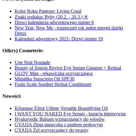
Kolor Roku Pantone: Living Coral
Znaki zodiaku: Ryby (20.2. - 20.3.) ♓
Drzwi kalendarza adwentowego numer 6
New Year, New Me - rozpocznij rok pełen energii dzięki
Detox
Kalendarz adwentowy 2021: Drzwi numer 19
Odkryj Cosmeterie:
Une Nuit Nomade
Beauty of Joseon Revive Eye Serum Ginseng + Retinal
GLOV Man - rękawiczka oczyszczająca
Mimitika Sunscreen Oil SPF30
Fushi Scalp Soother Herbal Conditioner
Nowości:
Kérastase Elixir Ultime Versatile Beautifying Oil
I WANT YOU NAKED Eye Serum - kuracja intensywna
Hyalurvedic Balsam wzmacniający do włosów
GYADA Złota maseczka z pudrem perłowym
GYADA Żel oczyszczający do twarzy