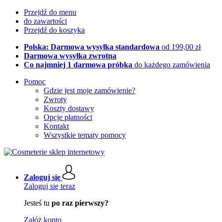
Przejdź do menu
do zawartości
Przejdź do koszyka
Polska: Darmowa wysyłka standardowa
od 199,00 zł
Darmowa wysyłka zwrotna
Co najmniej 1 darmowa próbka
do każdego zamówienia
Pomoc
Gdzie jest moje zamówienie?
Zwroty
Koszty dostawy
Opcje płatności
Kontakt
Wszystkie tematy pomocy
Zaloguj się
Zaloguj się teraz
Jesteś tu
po raz pierwszy?
Załóż konto