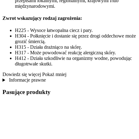
przepisami lokalnymi, regionalnymi, krajowymi i/lub
międzynarodowymi.
Zwrot wskazujący rodzaj zagrożenia:
H225 - Wysoce łatwopalna ciecz i pary.
H304 - Połknięcie i dostanie się przez drogi oddechowe może
grozić śmiercią.
H315 - Działa drażniąco na skórę.
H317 - Może powodować reakcję alergiczną skóry.
H412 - Działa szkodliwie na organizmy wodne, powodując
długotrwałe skutki.
Dowiedz się więcej
Pokaż mniej
Informacje prawne
Pasujące produkty