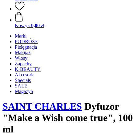
Koszyk
0,00 zł
Marki
PODRÓŻE
Pielęgnacja
Makijaż
Włosy
Zapachy
K-BEAUTY
Akcesoria
Specials
SALE
Magazyn
SAINT CHARLES
Dyfuzor
"Make a Wish come true", 100
ml