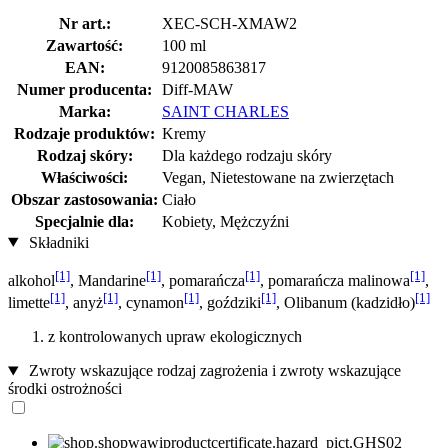
Nr art.:
XEC-SCH-XMAW2
Zawartość:
100 ml
EAN:
9120085863817
Numer producenta:
Diff-MAW
Marka:
SAINT CHARLES
Rodzaje produktów:
Kremy
Rodzaj skóry:
Dla każdego rodzaju skóry
Właściwości:
Vegan, Nietestowane na zwierzętach
Obszar zastosowania:
Ciało
Specjalnie dla:
Kobiety, Mężczyźni
Składniki
[1]
[1]
[1]
[1]
alkohol
, Mandarine
, pomarańcza
, pomarańcza malinowa
,
[1]
[1]
[1]
[1]
[1]
limette
, anyż
, cynamon
, goździki
, Olibanum (kadzidło)
z kontrolowanych upraw ekologicznych
Zwroty wskazujące rodzaj zagrożenia i zwroty wskazujące
środki ostrożności