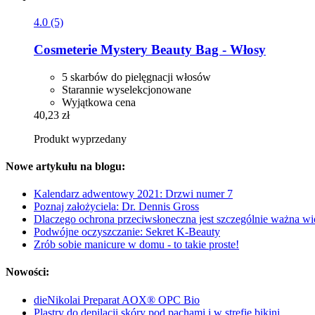
4.0 (5)
Cosmeterie
Mystery Beauty Bag -​ Włosy
5 skarbów do pielęgnacji włosów
Starannie wyselekcjonowane
Wyjątkowa cena
40,23 zł
Produkt wyprzedany
Nowe artykułu na blogu:
Kalendarz adwentowy 2021: Drzwi numer 7
Poznaj założyciela: Dr. Dennis Gross
Dlaczego ochrona przeciwsłoneczna jest szczególnie ważna wi
Podwójne oczyszczanie: Sekret K-Beauty
Zrób sobie manicure w domu - to takie proste!
Nowości:
dieNikolai Preparat AOX® OPC Bio
Plastry do depilacji skóry pod pachami i w strefie bikini