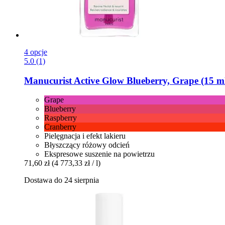
4 opcje
5.0 (1)
Manucurist
Active Glow Blueberry, Grape (15 m
Grape
Blueberry
Raspberry
Cranberry
Pielęgnacja i efekt lakieru
Błyszczący różowy odcień
Ekspresowe suszenie na powietrzu
71,60 zł
(4 773,33 zł / l)
Dostawa do 24 sierpnia