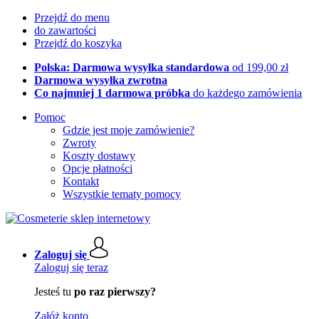
Przejdź do menu
do zawartości
Przejdź do koszyka
Polska: Darmowa wysyłka standardowa
od 199,00 zł
Darmowa wysyłka zwrotna
Co najmniej 1 darmowa próbka
do każdego zamówienia
Pomoc
Gdzie jest moje zamówienie?
Zwroty
Koszty dostawy
Opcje płatności
Kontakt
Wszystkie tematy pomocy
Zaloguj się
Zaloguj się teraz
Jesteś tu
po raz pierwszy?
Załóż konto