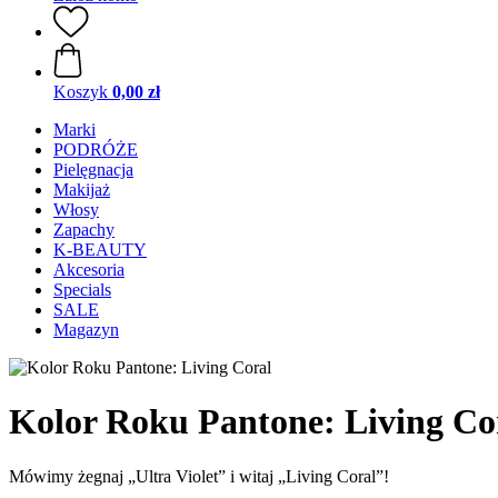
Koszyk
0,00 zł
Marki
PODRÓŻE
Pielęgnacja
Makijaż
Włosy
Zapachy
K-BEAUTY
Akcesoria
Specials
SALE
Magazyn
Kolor Roku Pantone: Living Co
Mówimy żegnaj „Ultra Violet” i witaj „Living Coral”!