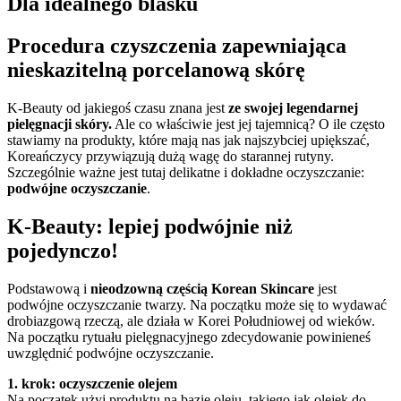
Dla idealnego blasku
Procedura czyszczenia zapewniająca
nieskazitelną porcelanową skórę
K-Beauty od jakiegoś czasu znana jest
ze swojej legendarnej
pielęgnacji skóry.
Ale co właściwie jest jej tajemnicą? O ile często
stawiamy na produkty, które mają nas jak najszybciej upiększać,
Koreańczycy przywiązują dużą wagę do starannej rutyny.
Szczególnie ważne jest tutaj delikatne i dokładne oczyszczanie:
podwójne oczyszczanie
.
K-Beauty: lepiej podwójnie niż
pojedynczo!
Podstawową i
nieodzowną częścią Korean Skincare
jest
podwójne oczyszczanie twarzy. Na początku może się to wydawać
drobiazgową rzeczą, ale działa w Korei Południowej od wieków.
Na początku rytuału pielęgnacyjnego zdecydowanie powinieneś
uwzględnić podwójne oczyszczanie.
1. krok: oczyszczenie olejem
Na początek użyj produktu na bazie oleju, takiego jak olejek do