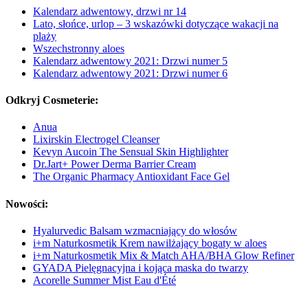
Kalendarz adwentowy, drzwi nr 14
Lato, słońce, urlop – 3 wskazówki dotyczące wakacji na
plaży
Wszechstronny aloes
Kalendarz adwentowy 2021: Drzwi numer 5
Kalendarz adwentowy 2021: Drzwi numer 6
Odkryj Cosmeterie:
Anua
Lixirskin Electrogel Cleanser
Kevyn Aucoin The Sensual Skin Highlighter
Dr.Jart+ Power Derma Barrier Cream
The Organic Pharmacy Antioxidant Face Gel
Nowości:
Hyalurvedic Balsam wzmacniający do włosów
i+m Naturkosmetik Krem nawilżający bogaty w aloes
i+m Naturkosmetik Mix & Match AHA/BHA Glow Refiner
GYADA Pielęgnacyjna i kojąca maska do twarzy
Acorelle Summer Mist Eau d'Été