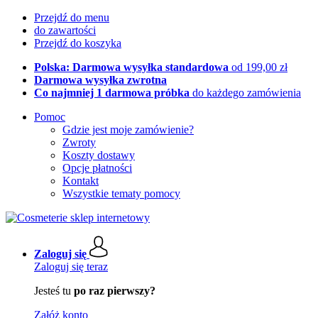
Przejdź do menu
do zawartości
Przejdź do koszyka
Polska: Darmowa wysyłka standardowa
od 199,00 zł
Darmowa wysyłka zwrotna
Co najmniej 1 darmowa próbka
do każdego zamówienia
Pomoc
Gdzie jest moje zamówienie?
Zwroty
Koszty dostawy
Opcje płatności
Kontakt
Wszystkie tematy pomocy
Zaloguj się
Zaloguj się teraz
Jesteś tu
po raz pierwszy?
Załóż konto