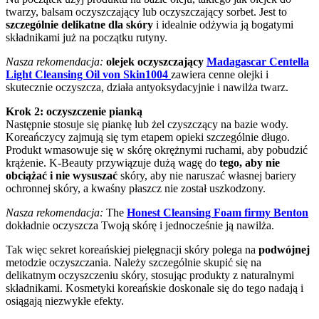
twarzy, balsam oczyszczający lub oczyszczający sorbet. Jest to
szczególnie delikatne dla skóry
i idealnie odżywia ją bogatymi
składnikami już na początku rutyny.
Nasza rekomendacja:
olejek oczyszczający
Madagascar Centella
Light Cleansing Oil von Skin1004
zawiera cenne olejki i
skutecznie oczyszcza, działa antyoksydacyjnie i nawilża twarz.
Krok 2: oczyszczenie pianką
Następnie stosuje się piankę lub żel czyszczący na bazie wody.
Koreańczycy zajmują się tym etapem opieki szczególnie długo.
Produkt wmasowuje się w skórę okrężnymi ruchami, aby pobudzić
krążenie. K-Beauty przywiązuje dużą wagę do
tego, aby nie
obciążać i nie wysuszać
skóry, aby nie naruszać własnej bariery
ochronnej skóry, a kwaśny płaszcz nie został uszkodzony.
Nasza rekomendacja:
The
Honest Cleansing Foam firmy Benton
dokładnie oczyszcza Twoją skórę i jednocześnie ją nawilża.
Tak więc sekret koreańskiej pielęgnacji skóry polega na
podwójnej
metodzie oczyszczania. Należy szczególnie skupić się na
delikatnym oczyszczeniu skóry, stosując produkty z naturalnymi
składnikami. Kosmetyki koreańskie doskonale się do tego nadają i
osiągają niezwykłe efekty.