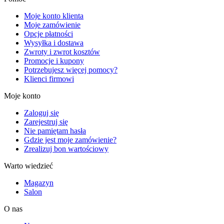
Moje konto klienta
Moje zamówienie
Opcje płatności
Wysyłka i dostawa
Zwroty i zwrot kosztów
Promocje i kupony
Potrzebujesz więcej pomocy?
Klienci firmowi
Moje konto
Zaloguj się
Zarejestruj się
Nie pamiętam hasła
Gdzie jest moje zamówienie?
Zrealizuj bon wartościowy
Warto wiedzieć
Magazyn
Salon
O nas