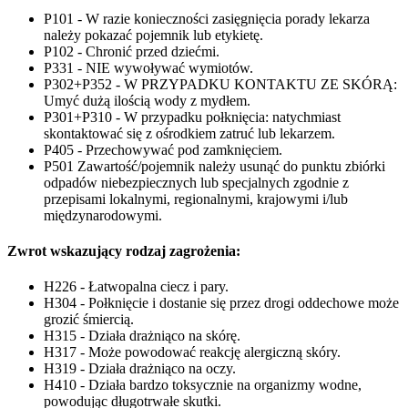
P101 - W razie konieczności zasięgnięcia porady lekarza
należy pokazać pojemnik lub etykietę.
P102 - Chronić przed dziećmi.
P331 - NIE wywoływać wymiotów.
P302+P352 - W PRZYPADKU KONTAKTU ZE SKÓRĄ:
Umyć dużą ilością wody z mydłem.
P301+P310 - W przypadku połknięcia: natychmiast
skontaktować się z ośrodkiem zatruć lub lekarzem.
P405 - Przechowywać pod zamknięciem.
P501 Zawartość/pojemnik należy usunąć do punktu zbiórki
odpadów niebezpiecznych lub specjalnych zgodnie z
przepisami lokalnymi, regionalnymi, krajowymi i/lub
międzynarodowymi.
Zwrot wskazujący rodzaj zagrożenia:
H226 - Łatwopalna ciecz i pary.
H304 - Połknięcie i dostanie się przez drogi oddechowe może
grozić śmiercią.
H315 - Działa drażniąco na skórę.
H317 - Może powodować reakcję alergiczną skóry.
H319 - Działa drażniąco na oczy.
H410 - Działa bardzo toksycznie na organizmy wodne,
powodując długotrwałe skutki.