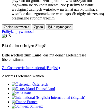
przykład do gromadzenia produktów w koszyku lub
logowania się do konta klienta. Nie jesteśmy w stanie
wyciągnąć żadnych wniosków na temat użytkownika, a
wszelkie dane zgromadzone w ten sposób nigdy nie zostaną
przekazane stronom trzecim.
Zapisz ustawienia
Zgoda
Tylko wymagane
Polityka prywatności
Bist du im richtigen Shop?
Bitte wechsle zum Land
, das mit deiner Lieferadresse
übereinstimmt.
Zu Cosmeterie International (English)
Anderes Lieferland wählen
Österreich
Deutschland
Italia
International (English)
France
Schweiz