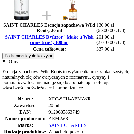
SAINT CHARLES Esencja zapachowa Wild
136,00 zł
Roots, 20 ml
(6 800,00 zł / l)
SAINT CHARLES Dyfuzor "Make a Wish
201,00 zł
come true", 100 ml
(2 010,00 zł / l)
Cena całkowita:
337,00 zł
Dodaj produkty do koszyka
Opis
Esencja zapachowa Wild Roots to wyśmienita mieszanka czystych,
naturalnych olejków eterycznych z rozmarynu, cytryny i
pomarańczy. Idealnie nadaje się do aromaterapii i oferuje
właściwości odświeżające i harmonizujące.
Nr art.:
XEC-SCH-AEM-WR
Zawartość:
20 ml
EAN:
9120085863749
Numer producenta:
AEM-WR
Marka:
SAINT CHARLES
Rodzaje produktów:
Zapach do pokoju