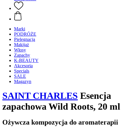
Marki
PODRÓŻE
Pielęgnacja
Makijaż
Włosy
Zapachy
K-BEAUTY
Akcesoria
Specials
SALE
Magazyn
SAINT CHARLES
Esencja
zapachowa Wild Roots, 20 ml
Ożywcza kompozycja do aromaterapii