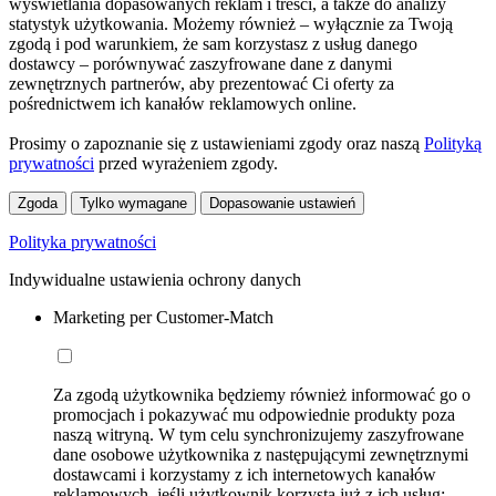
wyświetlania dopasowanych reklam i treści, a także do analizy
statystyk użytkowania. Możemy również – wyłącznie za Twoją
zgodą i pod warunkiem, że sam korzystasz z usług danego
dostawcy – porównywać zaszyfrowane dane z danymi
zewnętrznych partnerów, aby prezentować Ci oferty za
pośrednictwem ich kanałów reklamowych online.
Prosimy o zapoznanie się z ustawieniami zgody oraz naszą
Polityką
prywatności
przed wyrażeniem zgody.
Zgoda
Tylko wymagane
Dopasowanie ustawień
Polityka prywatności
Indywidualne ustawienia ochrony danych
Marketing per Customer-Match
Za zgodą użytkownika będziemy również informować go o
promocjach i pokazywać mu odpowiednie produkty poza
naszą witryną. W tym celu synchronizujemy zaszyfrowane
dane osobowe użytkownika z następującymi zewnętrznymi
dostawcami i korzystamy z ich internetowych kanałów
reklamowych, jeśli użytkownik korzysta już z ich usług: