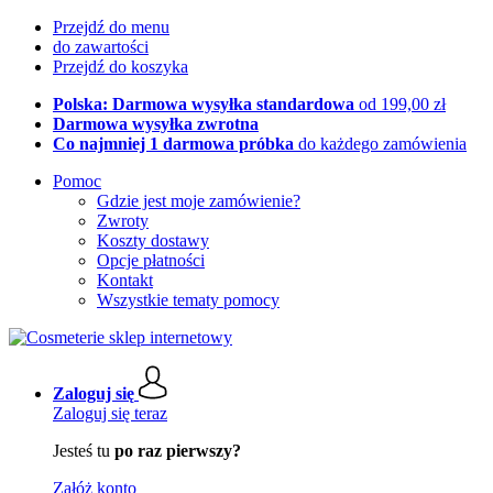
Przejdź do menu
do zawartości
Przejdź do koszyka
Polska: Darmowa wysyłka standardowa
od 199,00 zł
Darmowa wysyłka zwrotna
Co najmniej 1 darmowa próbka
do każdego zamówienia
Pomoc
Gdzie jest moje zamówienie?
Zwroty
Koszty dostawy
Opcje płatności
Kontakt
Wszystkie tematy pomocy
Zaloguj się
Zaloguj się teraz
Jesteś tu
po raz pierwszy?
Załóż konto