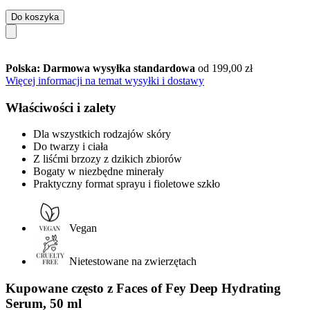
Do koszyka
Polska: Darmowa wysyłka standardowa
od 199,00 zł
Więcej informacji na temat wysyłki i dostawy
Właściwości i zalety
Dla wszystkich rodzajów skóry
Do twarzy i ciała
Z liśćmi brzozy z dzikich zbiorów
Bogaty w niezbędne minerały
Praktyczny format sprayu i fioletowe szkło
Vegan
Nietestowane na zwierzętach
Kupowane często z Faces of Fey Deep Hydrating
Serum, 50 ml