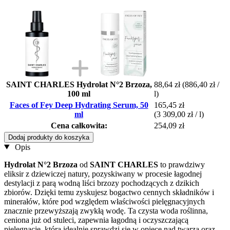
SAINT CHARLES Hydrolat N°2 Brzoza,
88,64 zł
(886,40 zł /
100 ml
l)
Faces of Fey Deep Hydrating Serum, 50
165,45 zł
ml
(3 309,00 zł / l)
Cena całkowita:
254,09 zł
Dodaj produkty do koszyka
Opis
Hydrolat N°2 Brzoza
od
SAINT CHARLES
to prawdziwy
eliksir z dziewiczej natury, pozyskiwany w procesie łagodnej
destylacji z parą wodną liści brzozy pochodzących z dzikich
zbiorów. Dzięki temu zyskujesz bogactwo cennych składników i
minerałów, które pod względem właściwości pielęgnacyjnych
znacznie przewyższają zwykłą wodę. Ta czysta woda roślinna,
ceniona już od stuleci, zapewnia łagodną i oczyszczającą
pielęgnację, która idealnie sprawdzi się w opiece nad twarzą oraz