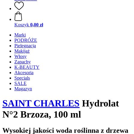
Koszyk
0,00 zł
Marki
PODRÓŻE
Pielęgnacja
Makijaż
Włosy
Zapachy
K-BEAUTY
Akcesoria
Specials
SALE
Magazyn
SAINT CHARLES
Hydrolat
N°2 Brzoza, 100 ml
Wysokiej jakości woda roślinna z drzewa