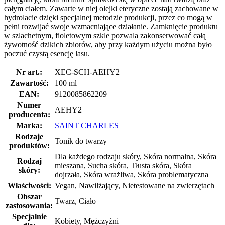
całym ciałem. Zawarte w niej olejki eteryczne zostają zachowane w
hydrolacie dzięki specjalnej metodzie produkcji, przez co mogą w
pełni rozwijać swoje wzmacniające działanie. Zamknięcie produktu
w szlachetnym, fioletowym szkle pozwala zakonserwować całą
żywotność dzikich zbiorów, aby przy każdym użyciu można było
poczuć czystą esencję lasu.
Nr art.:
XEC-SCH-AEHY2
Zawartość:
100 ml
EAN:
9120085862209
Numer
AEHY2
producenta:
Marka:
SAINT CHARLES
Rodzaje
Tonik do twarzy
produktów:
Dla każdego rodzaju skóry, Skóra normalna, Skóra
Rodzaj
mieszana, Sucha skóra, Tłusta skóra, Skóra
skóry:
dojrzała, Skóra wrażliwa, Skóra problematyczna
Właściwości:
Vegan, Nawilżający, Nietestowane na zwierzętach
Obszar
Twarz, Ciało
zastosowania:
Specjalnie
Kobiety, Mężczyźni