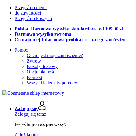
Przejdź do menu
do zawartości
Przejdź do koszyka
Polska: Darmowa wysyłka standardowa
od 199,00 zł
Darmowa wysyłka zwrotna
Co najmniej 1 darmowa próbka
do każdego zamówienia
Pomoc
Gdzie jest moje zamówienie?
Zwroty
Koszty dostawy
Opcje płatności
Kontakt
Wszystkie tematy pomocy
Zaloguj się
Zaloguj się teraz
Jesteś tu
po raz pierwszy?
Załóż konto