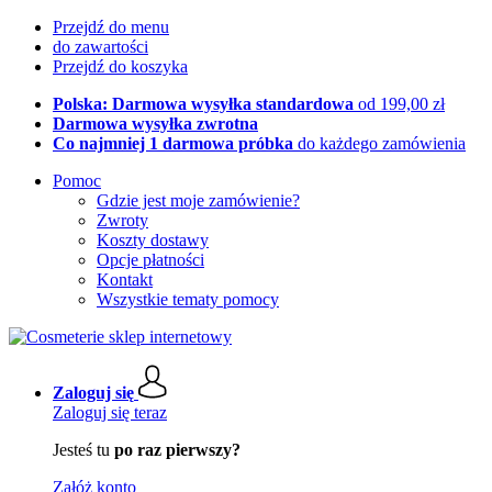
Przejdź do menu
do zawartości
Przejdź do koszyka
Polska: Darmowa wysyłka standardowa
od 199,00 zł
Darmowa wysyłka zwrotna
Co najmniej 1 darmowa próbka
do każdego zamówienia
Pomoc
Gdzie jest moje zamówienie?
Zwroty
Koszty dostawy
Opcje płatności
Kontakt
Wszystkie tematy pomocy
Zaloguj się
Zaloguj się teraz
Jesteś tu
po raz pierwszy?
Załóż konto