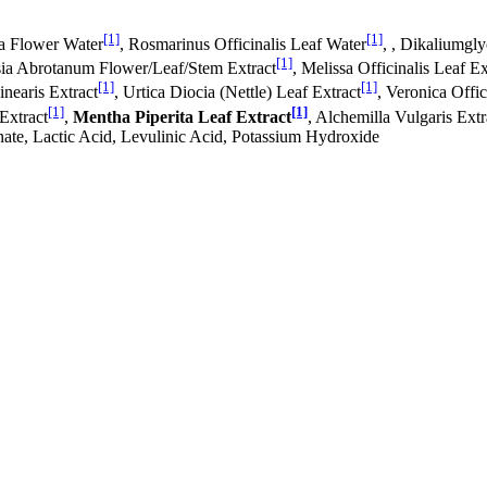
[1]
[1]
ia Flower Water
, Rosmarinus Officinalis Leaf Water
, , Dikaliumgly
[1]
isia Abrotanum Flower/Leaf/Stem Extract
, Melissa Officinalis Leaf Ex
[1]
[1]
inearis Extract
, Urtica Diocia (Nettle) Leaf Extract
, Veronica Offic
[1]
[1]
 Extract
,
Mentha Piperita Leaf Extract
, Alchemilla Vulgaris Extr
te, Lactic Acid, Levulinic Acid, Potassium Hydroxide