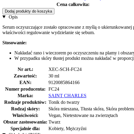
Cena całkowita:
Dodaj produkty do koszyka
Opis
Serum oczyszczające zostało opracowane z myślą o ukierunkowanej 
właściwości regulowanie wydzielanie się sebum.
Stosowanie:
Nakładać rano i wieczorem po oczyszczeniu na plamy i obszary
W przypadku skóry tłustej produkt można nakładać w proporcji
Nr art.:
XEC-SCH-FC24
Zawartość:
30 ml
EAN:
9120085864166
Numer producenta:
FC24
Marka:
SAINT CHARLES
Rodzaje produktów:
Tonik do twarzy
Rodzaj skóry:
Skóra mieszana, Tłusta skóra, Skóra proble
Właściwości:
Vegan, Nietestowane na zwierzętach
Obszar zastosowania:
Twarz
Specjalnie dla:
Kobiety, Mężczyźni