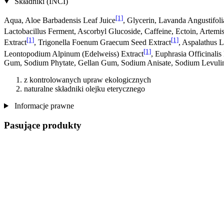
Składniki (INCI)
[1]
Aqua, Aloe Barbadensis Leaf Juice
, Glycerin, Lavanda Angustifol
Lactobacillus Ferment, Ascorbyl Glucoside, Caffeine, Ectoin, Artem
[1]
[1]
Extract
, Trigonella Foenum Graecum Seed Extract
, Aspalathus L
[1]
Leontopodium Alpinum (Edelweiss) Extract
, Euphrasia Officinalis
Gum, Sodium Phytate, Gellan Gum, Sodium Anisate, Sodium Levulina
z kontrolowanych upraw ekologicznych
naturalne składniki olejku eterycznego
Informacje prawne
Pasujące produkty