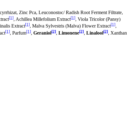
cyrrhizat, Zinc Pca, Leuconostoc/ Radish Root Ferment Filtrate,
[1]
[1]
tract
, Achillea Millefolium Extract
, Viola Tricolor (Pansy)
[1]
[1]
inalis Extract
, Malva Sylvestris (Malva) Flower Extract
,
[1]
[1]
[2]
[2]
[2]
act
, Parfum
,
Geraniol
,
Limonene
,
Linalool
, Xanthan