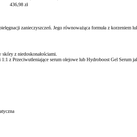
436,98 zł
pielęgnacji zanieczyszczeń. Jego równoważąca formuła z korzeniem l
 skóry z niedoskonałościami.
 1:1 z Przeciwutleniające serum olejowe lub Hydroboost Gel Serum ja
matyczna