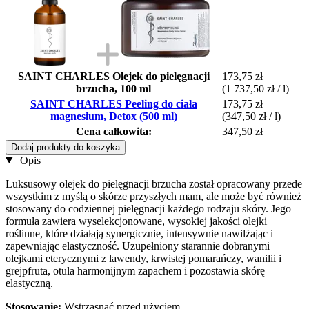
SAINT CHARLES Olejek do pielęgnacji
173,75 zł
brzucha, 100 ml
(1 737,50 zł / l)
SAINT CHARLES Peeling do ciała
173,75 zł
magnesium, Detox (500 ml)
(347,50 zł / l)
Cena całkowita:
347,50 zł
Dodaj produkty do koszyka
Opis
Luksusowy olejek do pielęgnacji brzucha został opracowany przede
wszystkim z myślą o skórze przyszłych mam, ale może być również
stosowany do codziennej pielęgnacji każdego rodzaju skóry. Jego
formuła zawiera wyselekcjonowane, wysokiej jakości olejki
roślinne, które działają synergicznie, intensywnie nawilżając i
zapewniając elastyczność. Uzupełniony starannie dobranymi
olejkami eterycznymi z lawendy, krwistej pomarańczy, wanilii i
grejpfruta, otula harmonijnym zapachem i pozostawia skórę
elastyczną.
Stosowanie:
Wstrząsnąć przed użyciem.