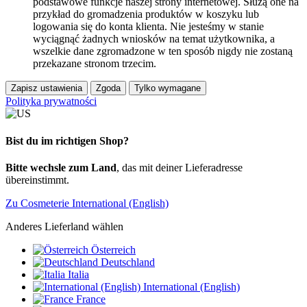
podstawowe funkcje naszej strony internetowej. Służą one na
przykład do gromadzenia produktów w koszyku lub
logowania się do konta klienta. Nie jesteśmy w stanie
wyciągnąć żadnych wniosków na temat użytkownika, a
wszelkie dane zgromadzone w ten sposób nigdy nie zostaną
przekazane stronom trzecim.
Zapisz ustawienia
Zgoda
Tylko wymagane
Polityka prywatności
Bist du im richtigen Shop?
Bitte wechsle zum Land
, das mit deiner Lieferadresse
übereinstimmt.
Zu Cosmeterie International (English)
Anderes Lieferland wählen
Österreich
Deutschland
Italia
International (English)
France