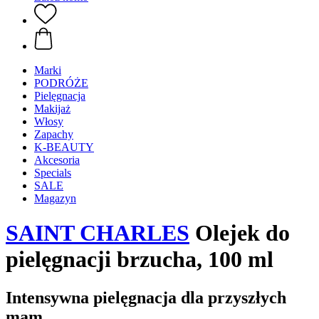
Marki
PODRÓŻE
Pielęgnacja
Makijaż
Włosy
Zapachy
K-BEAUTY
Akcesoria
Specials
SALE
Magazyn
SAINT CHARLES
Olejek do
pielęgnacji brzucha, 100 ml
Intensywna pielęgnacja dla przyszłych
mam