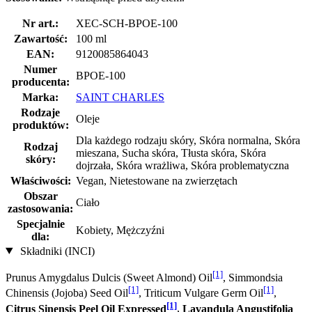
Nr art.:
XEC-SCH-BPOE-100
Zawartość:
100 ml
EAN:
9120085864043
Numer
BPOE-100
producenta:
Marka:
SAINT CHARLES
Rodzaje
Oleje
produktów:
Dla każdego rodzaju skóry, Skóra normalna, Skóra
Rodzaj
mieszana, Sucha skóra, Tłusta skóra, Skóra
skóry:
dojrzała, Skóra wrażliwa, Skóra problematyczna
Właściwości:
Vegan, Nietestowane na zwierzętach
Obszar
Ciało
zastosowania:
Specjalnie
Kobiety, Mężczyźni
dla:
Składniki (INCI)
[1]
Prunus Amygdalus Dulcis (Sweet Almond) Oil
, Simmondsia
[1]
[1]
Chinensis (Jojoba) Seed Oil
, Triticum Vulgare Germ Oil
,
[1]
Citrus Sinensis Peel Oil Expressed
,
Lavandula Angustifolia