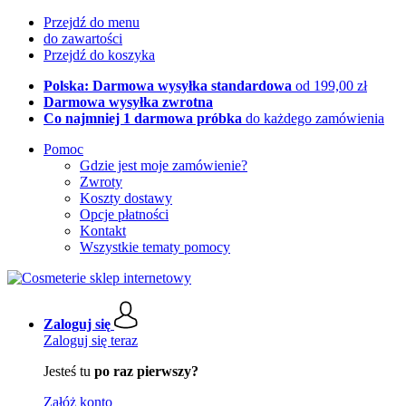
Przejdź do menu
do zawartości
Przejdź do koszyka
Polska: Darmowa wysyłka standardowa
od 199,00 zł
Darmowa wysyłka zwrotna
Co najmniej 1 darmowa próbka
do każdego zamówienia
Pomoc
Gdzie jest moje zamówienie?
Zwroty
Koszty dostawy
Opcje płatności
Kontakt
Wszystkie tematy pomocy
Zaloguj się
Zaloguj się teraz
Jesteś tu
po raz pierwszy?
Załóż konto