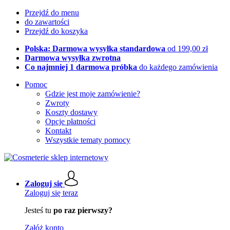
Przejdź do menu
do zawartości
Przejdź do koszyka
Polska: Darmowa wysyłka standardowa
od 199,00 zł
Darmowa wysyłka zwrotna
Co najmniej 1 darmowa próbka
do każdego zamówienia
Pomoc
Gdzie jest moje zamówienie?
Zwroty
Koszty dostawy
Opcje płatności
Kontakt
Wszystkie tematy pomocy
Zaloguj się
Zaloguj się teraz
Jesteś tu
po raz pierwszy?
Załóż konto