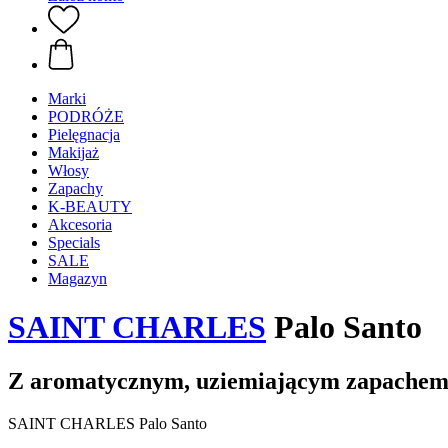
Marki
PODRÓŻE
Pielęgnacja
Makijaż
Włosy
Zapachy
K-BEAUTY
Akcesoria
Specials
SALE
Magazyn
SAINT CHARLES
Palo Santo
Z aromatycznym, uziemiającym zapache
SAINT CHARLES Palo Santo