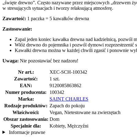
„święte drewno”. Często nazywane przez miejscowych „drzewem życi
w stresujących sytuacjach i tworzy relaksującą atmosferę.
Zawartość:
1 paczka = 5 kawałków drewna
Zastosowanie:
Zapal jeden koniec kawałka drewna nad kadzielnicą, pozwól mu
Włóż drewno do pojemnika i pozwól dymowi rozprzestrzenić s
Kawałki drewna można w każdej chwili zgasić i ponownie wyk
Uwaga:
Nie pozostawiać bez nadzoru!
Nr art.:
XEC-SCH-100342
Zawartość:
1 szt.
EAN:
9120085863862
Numer producenta:
100342
Marka:
SAINT CHARLES
Rodzaje produktów:
Zapach do pokoju
Właściwości:
Vegan, Nietestowane na zwierzętach
Obszar zastosowania:
Dom
Specjalnie dla:
Kobiety, Mężczyźni
Informacje prawne