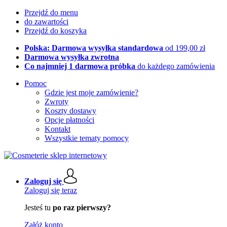
Przejdź do menu
do zawartości
Przejdź do koszyka
Polska: Darmowa wysyłka standardowa
od 199,00 zł
Darmowa wysyłka zwrotna
Co najmniej 1 darmowa próbka
do każdego zamówienia
Pomoc
Gdzie jest moje zamówienie?
Zwroty
Koszty dostawy
Opcje płatności
Kontakt
Wszystkie tematy pomocy
Zaloguj się
Zaloguj się teraz
Jesteś tu
po raz pierwszy?
Załóż konto