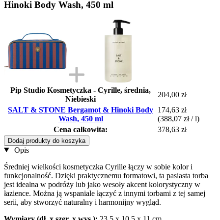
Hinoki Body Wash, 450 ml
Pip Studio Kosmetyczka - Cyrille, średnia,
204,00 zł
Niebieski
SALT & STONE Bergamot & Hinoki Body
174,63 zł
Wash, 450 ml
(388,07 zł / l)
Cena całkowita:
378,63 zł
Dodaj produkty do koszyka
Opis
Średniej wielkości kosmetyczka Cyrille łączy w sobie kolor i
funkcjonalność. Dzięki praktycznemu formatowi, ta pasiasta torba
jest idealna w podróży lub jako wesoły akcent kolorystyczny w
łazience. Można ją wspaniale łączyć z innymi torbami z tej samej
serii, aby stworzyć naturalny i harmonijny wygląd.
Wymiary (dł. x szer. x wys.):
23,5 x 10,5 x 11 cm