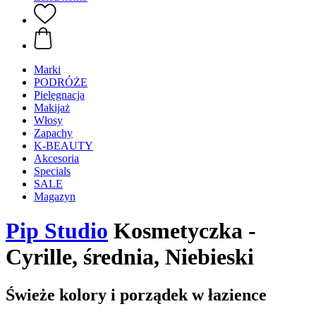
Marki
PODRÓŻE
Pielęgnacja
Makijaż
Włosy
Zapachy
K-BEAUTY
Akcesoria
Specials
SALE
Magazyn
Pip Studio
Kosmetyczka -
Cyrille, średnia, Niebieski
Świeże kolory i porządek w łazience