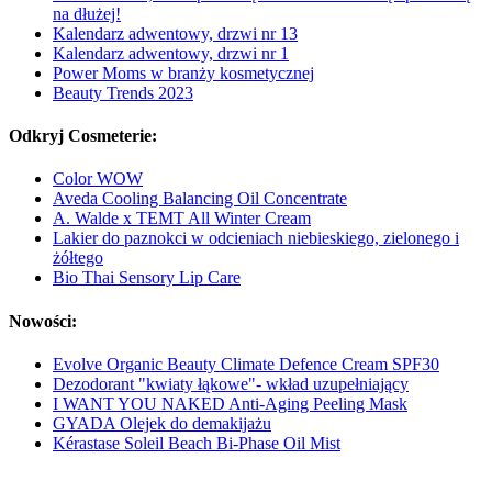
na dłużej!
Kalendarz adwentowy, drzwi nr 13
Kalendarz adwentowy, drzwi nr 1
Power Moms w branży kosmetycznej
Beauty Trends 2023
Odkryj Cosmeterie:
Color WOW
Aveda Cooling Balancing Oil Concentrate
A. Walde x TEMT All Winter Cream
Lakier do paznokci w odcieniach niebieskiego, zielonego i
żółtego
Bio Thai Sensory Lip Care
Nowości:
Evolve Organic Beauty Climate Defence Cream SPF30
Dezodorant "kwiaty łąkowe"- wkład uzupełniający
I WANT YOU NAKED Anti-Aging Peeling Mask
GYADA Olejek do demakijażu
Kérastase Soleil Beach Bi-Phase Oil Mist