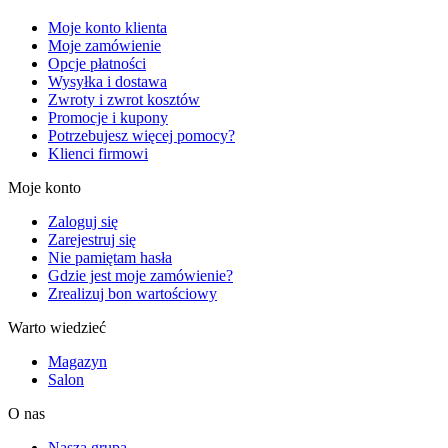
Moje konto klienta
Moje zamówienie
Opcje płatności
Wysyłka i dostawa
Zwroty i zwrot kosztów
Promocje i kupony
Potrzebujesz więcej pomocy?
Klienci firmowi
Moje konto
Zaloguj się
Zarejestruj się
Nie pamiętam hasła
Gdzie jest moje zamówienie?
Zrealizuj bon wartościowy
Warto wiedzieć
Magazyn
Salon
O nas
Nasza grupa