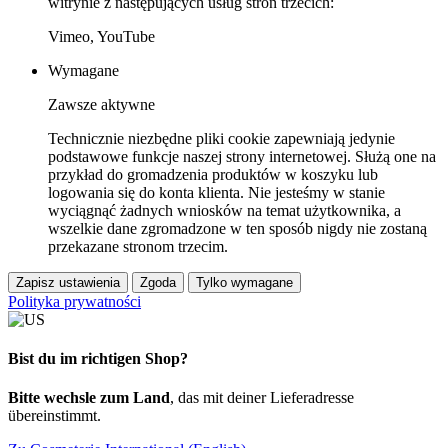
witrynie z następujących usług stron trzecich:
Vimeo, YouTube
Wymagane
Zawsze aktywne
Technicznie niezbędne pliki cookie zapewniają jedynie
podstawowe funkcje naszej strony internetowej. Służą one na
przykład do gromadzenia produktów w koszyku lub
logowania się do konta klienta. Nie jesteśmy w stanie
wyciągnąć żadnych wniosków na temat użytkownika, a
wszelkie dane zgromadzone w ten sposób nigdy nie zostaną
przekazane stronom trzecim.
Zapisz ustawienia
Zgoda
Tylko wymagane
Polityka prywatności
Bist du im richtigen Shop?
Bitte wechsle zum Land
, das mit deiner Lieferadresse
übereinstimmt.