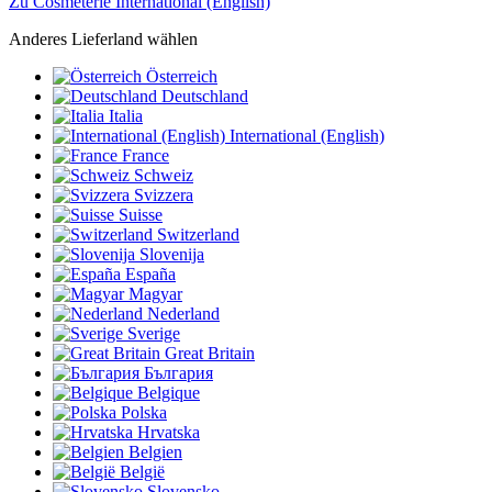
Zu Cosmeterie International (English)
Anderes Lieferland wählen
Österreich
Deutschland
Italia
International (English)
France
Schweiz
Svizzera
Suisse
Switzerland
Slovenija
España
Magyar
Nederland
Sverige
Great Britain
България
Belgique
Polska
Hrvatska
Belgien
België
Slovensko