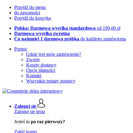
Przejdź do menu
do zawartości
Przejdź do koszyka
Polska: Darmowa wysyłka standardowa
od 199,00 zł
Darmowa wysyłka zwrotna
Co najmniej 1 darmowa próbka
do każdego zamówienia
Pomoc
Gdzie jest moje zamówienie?
Zwroty
Koszty dostawy
Opcje płatności
Kontakt
Wszystkie tematy pomocy
Zaloguj się
Zaloguj się teraz
Jesteś tu
po raz pierwszy?
Załóż konto