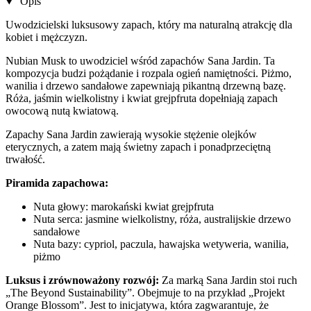
Opis
Uwodzicielski luksusowy zapach, który ma naturalną atrakcję dla
kobiet i mężczyzn.
Nubian Musk to uwodziciel wśród zapachów Sana Jardin. Ta
kompozycja budzi pożądanie i rozpala ogień namiętności. Piżmo,
wanilia i drzewo sandałowe zapewniają pikantną drzewną bazę.
Róża, jaśmin wielkolistny i kwiat grejpfruta dopełniają zapach
owocową nutą kwiatową.
Zapachy Sana Jardin zawierają wysokie stężenie olejków
eterycznych, a zatem mają świetny zapach i ponadprzeciętną
trwałość.
Piramida zapachowa:
Nuta głowy: marokański kwiat grejpfruta
Nuta serca: jasmine wielkolistny, róża, australijskie drzewo
sandałowe
Nuta bazy: cypriol, paczula, hawajska wetyweria, wanilia,
piżmo
Luksus i zrównoważony rozwój:
Za marką Sana Jardin stoi ruch
„The Beyond Sustainability”. Obejmuje to na przykład „Projekt
Orange Blossom”. Jest to inicjatywa, która zagwarantuje, że