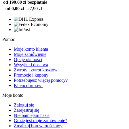
od 199,00 zł
bezpłatnie
od 0,00 zł
27,90 zł
Pomoc
Moje konto klienta
Moje zamówienie
Opcje płatności
Wysyłka i dostawa
Zwroty i zwrot kosztów
Promocje i kupony
Potrzebujesz więcej pomocy?
Klienci firmowi
Moje konto
Zaloguj się
Zarejestruj się
Nie pamiętam hasła
Gdzie jest moje zamówienie?
Zrealizuj bon wartościowy