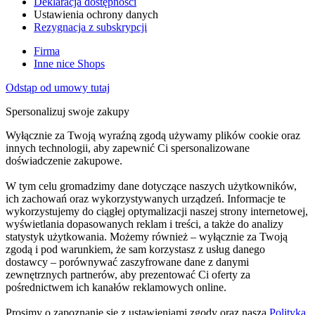
Deklaracja dostępności
Ustawienia ochrony danych
Rezygnacja z subskrypcji
Firma
Inne nice Shops
Odstąp od umowy tutaj
Spersonalizuj swoje zakupy
Wyłącznie za Twoją wyraźną zgodą używamy plików cookie oraz
innych technologii, aby zapewnić Ci spersonalizowane
doświadczenie zakupowe.
W tym celu gromadzimy dane dotyczące naszych użytkowników,
ich zachowań oraz wykorzystywanych urządzeń. Informacje te
wykorzystujemy do ciągłej optymalizacji naszej strony internetowej,
wyświetlania dopasowanych reklam i treści, a także do analizy
statystyk użytkowania. Możemy również – wyłącznie za Twoją
zgodą i pod warunkiem, że sam korzystasz z usług danego
dostawcy – porównywać zaszyfrowane dane z danymi
zewnętrznych partnerów, aby prezentować Ci oferty za
pośrednictwem ich kanałów reklamowych online.
Prosimy o zapoznanie się z ustawieniami zgody oraz naszą
Polityką