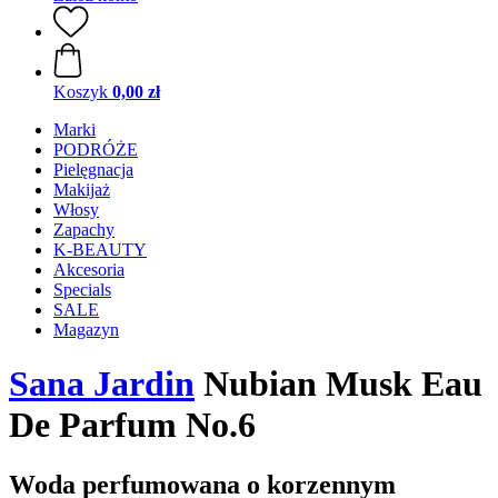
Koszyk
0,00 zł
Marki
PODRÓŻE
Pielęgnacja
Makijaż
Włosy
Zapachy
K-BEAUTY
Akcesoria
Specials
SALE
Magazyn
Sana Jardin
Nubian Musk Eau
De Parfum No.6
Woda perfumowana o korzennym