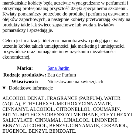
marokańskie kobiety będą uczciwie wynagradzane w perfumerii i
otrzymają profesjonalną przyszłość dzięki specjalnemu szkoleniu.
Kwiaty pomarańczy potrzebne do produkcji perfum są usuwane z
olejków zapachowych, a następnie kobiety przetwarzają kwiaty na
produkty takie jak świece zapachowe lub woda z kwiatów
pomarańczy i sprzedają je.
Celem jest realizacja idei zero marnotrawstwa polegającej na
uczeniu kobiet takich umiejętności, jak marketing i umiejętności
przywódcze oraz pomaganie im w uzyskaniu niezależności
ekonomicznej.
Marka:
Sana Jardin
Rodzaje produktów:
Eau de Parfum
Właściwości:
Nietestowane na zwierzętach
Dodatkowe informacje
ALCOHOL DENAT., FRAGRANCE (PARFUM), WATER
(AQUA), ETHYLHEXYL METHOXYCINNAMATE,
CINNAMYL ALCOHOL, CITRONELLOL, COUMARIN,
BUTYL METHOXYDIBENZOYLMETHANE, ETHYLHEXYL
SALICYLATE, CINNAMAL, LINALOOL, LIMONENE,
BENZYL ALCOHOL, BENZYL CINNAMATE, GERANIOL,
EUGENOL, BENZYL BENZOATE.