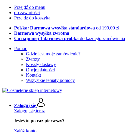
Przejdź do menu
do zawartości
Przejdź do koszyka
Polska: Darmowa wysyłka standardowa
od 199,00 zł
Darmowa wysyłka zwrotna
Co najmniej 1 darmowa próbka
do każdego zamówienia
Pomoc
Gdzie jest moje zamówienie?
Zwroty
Koszty dostawy
Opcje płatności
Kontakt
Wszystkie tematy pomocy
Zaloguj się
Zaloguj się teraz
Jesteś tu
po raz pierwszy?
Załóż konto