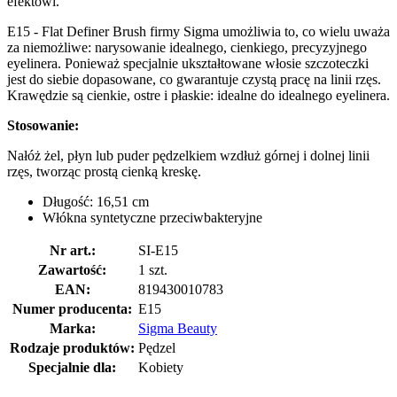
efektowi.
E15 - Flat Definer Brush firmy Sigma umożliwia to, co wielu uważa
za niemożliwe: narysowanie idealnego, cienkiego, precyzyjnego
eyelinera. Ponieważ specjalnie ukształtowane włosie szczoteczki
jest do siebie dopasowane, co gwarantuje czystą pracę na linii rzęs.
Krawędzie są cienkie, ostre i płaskie: idealne do idealnego eyelinera.
Stosowanie:
Nałóż żel, płyn lub puder pędzelkiem wzdłuż górnej i dolnej linii
rzęs, tworząc prostą cienką kreskę.
Długość: 16,51 cm
Włókna syntetyczne przeciwbakteryjne
Nr art.:
SI-E15
Zawartość:
1 szt.
EAN:
819430010783
Numer producenta:
E15
Marka:
Sigma Beauty
Rodzaje produktów:
Pędzel
Specjalnie dla:
Kobiety