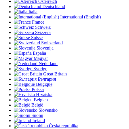
Österreich
Deutschland
Italia
International (English)
France
Schweiz
Svizzera
Suisse
Switzerland
Slovenija
España
Magyar
Nederland
Sverige
Great Britain
България
Belgique
Polska
Hrvatska
Belgien
België
Slovensko
Suomi
Ireland
Česká republika