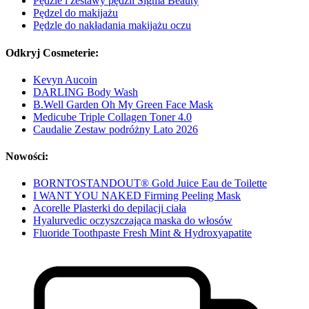
Pędzle i zestawy pędzli Sigma Beauty
Pędzel do makijażu
Pędzle do nakładania makijażu oczu
Odkryj Cosmeterie:
Kevyn Aucoin
DARLING Body Wash
B.Well Garden Oh My Green Face Mask
Medicube Triple Collagen Toner 4.0
Caudalie Zestaw podróżny Lato 2026
Nowości:
BORNTOSTANDOUT® Gold Juice Eau de Toilette
I WANT YOU NAKED Firming Peeling Mask
Acorelle Plasterki do depilacji ciała
Hyalurvedic oczyszczająca maska do włosów
Fluoride Toothpaste Fresh Mint & Hydroxyapatite