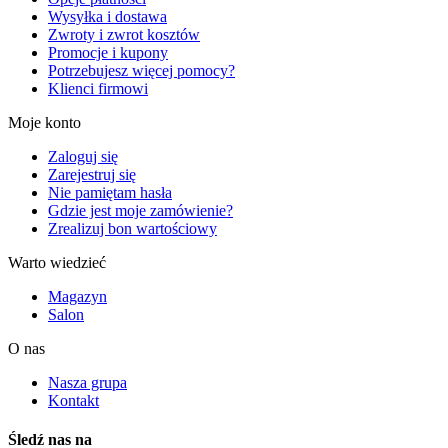
Wysyłka i dostawa
Zwroty i zwrot kosztów
Promocje i kupony
Potrzebujesz więcej pomocy?
Klienci firmowi
Moje konto
Zaloguj się
Zarejestruj się
Nie pamiętam hasła
Gdzie jest moje zamówienie?
Zrealizuj bon wartościowy
Warto wiedzieć
Magazyn
Salon
O nas
Nasza grupa
Kontakt
Śledź nas na