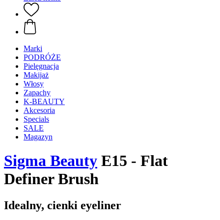
Marki
PODRÓŻE
Pielęgnacja
Makijaż
Włosy
Zapachy
K-BEAUTY
Akcesoria
Specials
SALE
Magazyn
Sigma Beauty
E15 - Flat
Definer Brush
Idealny, cienki eyeliner