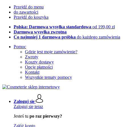
Przejdź do menu
do zawartości
Przejdź do koszyka
Polska: Darmowa wysyłka standardowa
od 199,00 zł
Darmowa wysyłka zwrotna
Co najmniej 1 darmowa próbka
do każdego zamówienia
Pomoc
Gdzie jest moje zamówienie?
Zwroty
Koszty dostawy
Opcje płatności
Kontakt
Wszystkie tematy pomocy
Zaloguj się
Zaloguj się teraz
Jesteś tu
po raz pierwszy?
Załóż konto