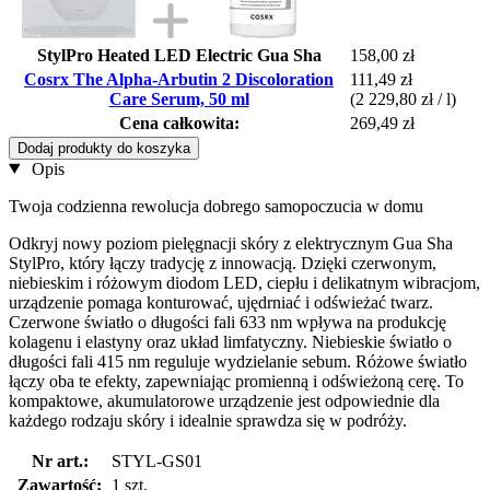
StylPro Heated LED Electric Gua Sha
158,00 zł
Cosrx The Alpha-Arbutin 2 Discoloration
111,49 zł
Care Serum, 50 ml
(2 229,80 zł / l)
Cena całkowita:
269,49 zł
Dodaj produkty do koszyka
Opis
Twoja codzienna rewolucja dobrego samopoczucia w domu
Odkryj nowy poziom pielęgnacji skóry z elektrycznym Gua Sha
StylPro, który łączy tradycję z innowacją. Dzięki czerwonym,
niebieskim i różowym diodom LED, ciepłu i delikatnym wibracjom,
urządzenie pomaga konturować, ujędrniać i odświeżać twarz.
Czerwone światło o długości fali 633 nm wpływa na produkcję
kolagenu i elastyny oraz układ limfatyczny. Niebieskie światło o
długości fali 415 nm reguluje wydzielanie sebum. Różowe światło
łączy oba te efekty, zapewniając promienną i odświeżoną cerę. To
kompaktowe, akumulatorowe urządzenie jest odpowiednie dla
każdego rodzaju skóry i idealnie sprawdza się w podróży.
Nr art.:
STYL-GS01
Zawartość:
1 szt.