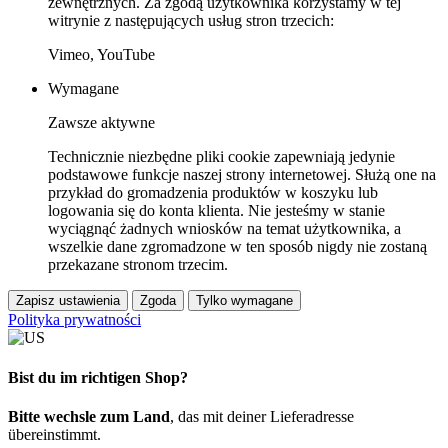
zewnętrznych. Za zgodą użytkownika korzystamy w tej
witrynie z następujących usług stron trzecich:
Vimeo, YouTube
Wymagane
Zawsze aktywne
Technicznie niezbędne pliki cookie zapewniają jedynie
podstawowe funkcje naszej strony internetowej. Służą one na
przykład do gromadzenia produktów w koszyku lub
logowania się do konta klienta. Nie jesteśmy w stanie
wyciągnąć żadnych wniosków na temat użytkownika, a
wszelkie dane zgromadzone w ten sposób nigdy nie zostaną
przekazane stronom trzecim.
Zapisz ustawienia
Zgoda
Tylko wymagane
Polityka prywatności
Bist du im richtigen Shop?
Bitte wechsle zum Land
, das mit deiner Lieferadresse
übereinstimmt.