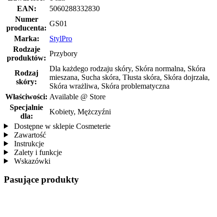
EAN:
5060288332830
Numer
GS01
producenta:
Marka:
StylPro
Rodzaje
Przybory
produktów:
Dla każdego rodzaju skóry, Skóra normalna, Skóra
Rodzaj
mieszana, Sucha skóra, Tłusta skóra, Skóra dojrzała,
skóry:
Skóra wrażliwa, Skóra problematyczna
Właściwości:
Available @ Store
Specjalnie
Kobiety, Mężczyźni
dla:
Dostępne w sklepie Cosmeterie
Zawartość
Instrukcje
Zalety i funkcje
Wskazówki
Pasujące produkty