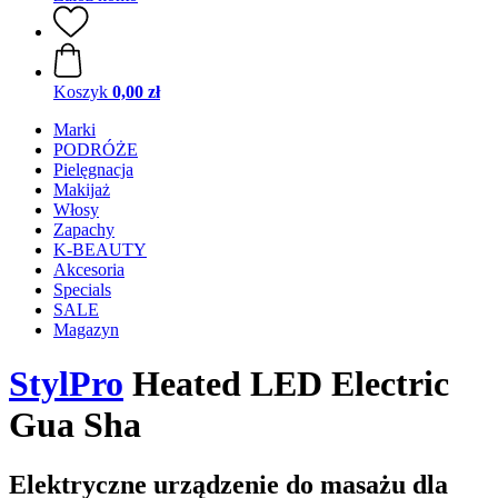
Koszyk
0,00 zł
Marki
PODRÓŻE
Pielęgnacja
Makijaż
Włosy
Zapachy
K-BEAUTY
Akcesoria
Specials
SALE
Magazyn
StylPro
Heated LED Electric
Gua Sha
Elektryczne urządzenie do masażu dla