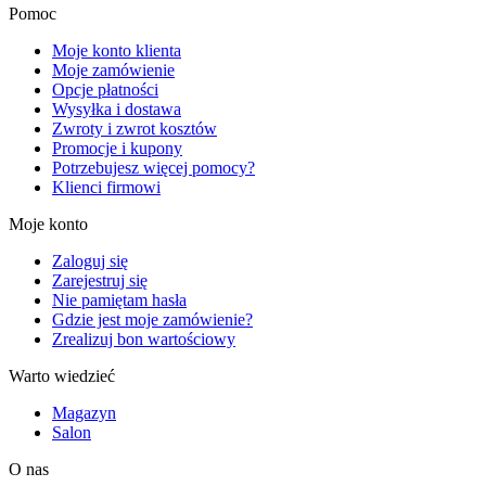
Pomoc
Moje konto klienta
Moje zamówienie
Opcje płatności
Wysyłka i dostawa
Zwroty i zwrot kosztów
Promocje i kupony
Potrzebujesz więcej pomocy?
Klienci firmowi
Moje konto
Zaloguj się
Zarejestruj się
Nie pamiętam hasła
Gdzie jest moje zamówienie?
Zrealizuj bon wartościowy
Warto wiedzieć
Magazyn
Salon
O nas