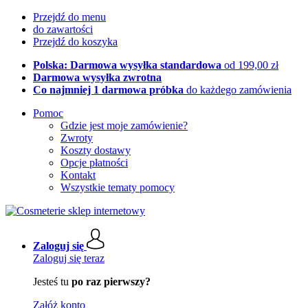
Przejdź do menu
do zawartości
Przejdź do koszyka
Polska: Darmowa wysyłka standardowa
od 199,00 zł
Darmowa wysyłka zwrotna
Co najmniej 1 darmowa próbka
do każdego zamówienia
Pomoc
Gdzie jest moje zamówienie?
Zwroty
Koszty dostawy
Opcje płatności
Kontakt
Wszystkie tematy pomocy
Zaloguj się
Zaloguj się teraz
Jesteś tu
po raz pierwszy?
Załóż konto