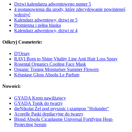
Drzwi kalendarza adwentowego numer 5
4 postanowienia dla urody, które zdecydowanie powinieneś
wdrożyć
Kalendarz adwentowy, drzwi nr 5
Promienna i pełna blasku
Kalendarz adwentowy, drzwi nr 4
Odkryj Cosmeterie:
D'Orsay
RAVI Born to Shine Vitality Line Anti Hair Loss Spray
Rosental Organics Cooling Face Mask
Organic Toning Moisturiser Summer Flowers
Kérastase Gloss Absolu Le Parfum
Nowości:
GYADA Krem nawilżający
GYADA Tonik do twarzy
dieNikolai Żel pod prysznic i szampon "Holunder"
Acorelle Paski depilacyjne do twarzy
Blond Absolu Cicaplasme Universal Fortifying Heat-
Protecting Serum