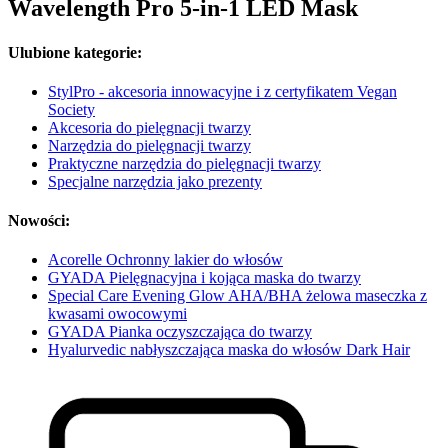
Wavelength Pro 5-in-1 LED Mask
Ulubione kategorie:
StylPro - akcesoria innowacyjne i z certyfikatem Vegan
Society
Akcesoria do pielęgnacji twarzy
Narzędzia do pielęgnacji twarzy
Praktyczne narzędzia do pielęgnacji twarzy
Specjalne narzędzia jako prezenty
Nowości:
Acorelle Ochronny lakier do włosów
GYADA Pielęgnacyjna i kojąca maska do twarzy
Special Care Evening Glow AHA/BHA żelowa maseczka z
kwasami owocowymi
GYADA Pianka oczyszczająca do twarzy
Hyalurvedic nabłyszczająca maska do włosów Dark Hair