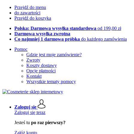
Przejdź do menu
do zawartości
Przejdź do koszyka
Polska: Darmowa wysyłka standardowa
od 199,00 zł
Darmowa wysyłka zwrotna
Co najmniej 1 darmowa próbka
do każdego zamówienia
Pomoc
Gdzie jest moje zamówienie?
Zwroty
Koszty dostawy
Opcje płatności
Kontakt
Wszystkie tematy pomocy
Zaloguj się
Zaloguj się teraz
Jesteś tu
po raz pierwszy?
Załóż konto