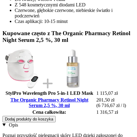
Z 548 kosmetycznymi diodami LED
Czerwone, głębokie czerwone, niebieskie światło i
podczerwień
Czas aplikacji: 10-15 minut
Kupowane często z The Organic Pharmacy Retinol
Night Serum 2,5 %, 30 ml
StylPro Wavelength Pro 5-in-1 LED Mask
1 115,07 zł
The Organic Pharmacy Retinol Night
201,50 zł
Serum 2,5 %, 30 ml
(6 716,67 zł / l)
Cena całkowita:
1 316,57 zł
Dodaj produkty do koszyka
Opis
Poznaj przyszłość pielęgnacji skóry LED dzięki zgłoszonej do