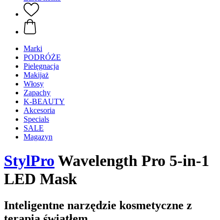
Marki
PODRÓŻE
Pielęgnacja
Makijaż
Włosy
Zapachy
K-BEAUTY
Akcesoria
Specials
SALE
Magazyn
StylPro
Wavelength Pro 5-in-1
LED Mask
Inteligentne narzędzie kosmetyczne z
terapią światłem