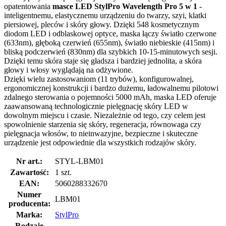
opatentowania
masce LED
StylPro
Wavelength Pro 5 w 1
-
inteligentnemu, elastycznemu urządzeniu do twarzy, szyi, klatki
piersiowej, pleców i skóry głowy. Dzięki 548 kosmetycznym
diodom LED i odblaskowej optyce, maska łączy światło czerwone
(633nm), głęboką czerwień (655nm), światło niebieskie (415nm) i
bliską podczerwień (830nm) dla szybkich 10-15-minutowych sesji.
Dzięki temu skóra staje się gładsza i bardziej jednolita, a skóra
głowy i włosy wyglądają na odżywione.
Dzięki wielu zastosowaniom (11 trybów), konfigurowalnej,
ergonomicznej konstrukcji i bardzo dużemu, ładowalnemu pilotowi
zdalnego sterowania o pojemności 5000 mAh, maska LED oferuje
zaawansowaną technologicznie pielęgnację skóry LED w
dowolnym miejscu i czasie. Niezależnie od tego, czy celem jest
spowolnienie starzenia się skóry, regeneracja, równowaga czy
pielęgnacja włosów, to nieinwazyjne, bezpieczne i skuteczne
urządzenie jest odpowiednie dla wszystkich rodzajów skóry.
Nr art.:
STYL-LBM01
Zawartość:
1 szt.
EAN:
5060288332670
Numer
LBM01
producenta:
Marka:
StylPro
Rodzaje