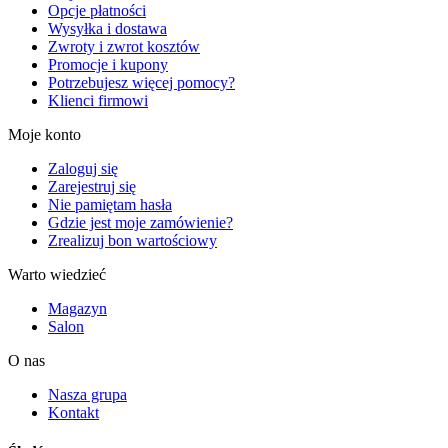
Opcje płatności
Wysyłka i dostawa
Zwroty i zwrot kosztów
Promocje i kupony
Potrzebujesz więcej pomocy?
Klienci firmowi
Moje konto
Zaloguj się
Zarejestruj się
Nie pamiętam hasła
Gdzie jest moje zamówienie?
Zrealizuj bon wartościowy
Warto wiedzieć
Magazyn
Salon
O nas
Nasza grupa
Kontakt