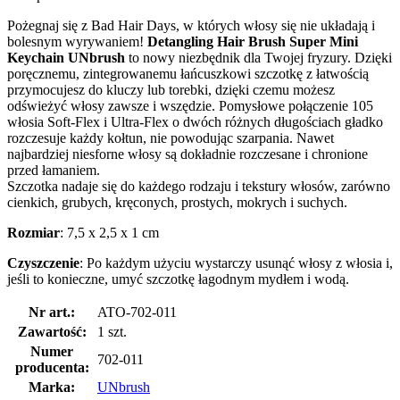
Pożegnaj się z Bad Hair Days, w których włosy się nie układają i
bolesnym wyrywaniem!
Detangling Hair Brush Super Mini
Keychain UNbrush
to nowy niezbędnik dla Twojej fryzury. Dzięki
poręcznemu, zintegrowanemu łańcuszkowi szczotkę z łatwością
przymocujesz do kluczy lub torebki, dzięki czemu możesz
odświeżyć włosy zawsze i wszędzie. Pomysłowe połączenie 105
włosia Soft-Flex i Ultra-Flex o dwóch różnych długościach gładko
rozczesuje każdy kołtun, nie powodując szarpania. Nawet
najbardziej niesforne włosy są dokładnie rozczesane i chronione
przed łamaniem.
Szczotka nadaje się do każdego rodzaju i tekstury włosów, zarówno
cienkich, grubych, kręconych, prostych, mokrych i suchych.
Rozmiar
: 7,5 x 2,5 x 1 cm
Czyszczenie
: Po każdym użyciu wystarczy usunąć włosy z włosia i,
jeśli to konieczne, umyć szczotkę łagodnym mydłem i wodą.
Nr art.:
ATO-702-011
Zawartość:
1 szt.
Numer
702-011
producenta:
Marka:
UNbrush