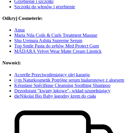
Grzebienie i szczotki
Szczotki do włosów i grzebienie
Odkryj Cosmeterie:
Anua
Maria Nila Coils & Curls Treatment Masque
Shu Uemura Ashita Supreme Serum
Top Smile Pasta do zębów Med Protect Gum
MÁDARA Velvet Wear Matte Cream Lipstick
Nowości:
Acorelle Przeciwutleniający olej karanja
i+m Naturkosmetik Potrójne serum hialuronowe z aloesem
Kérastase Spécifique Cleansing Soothing Shampoo
Dezodorant "kwiaty łąkowe"- wkład uzupełniający
dieNikolai Bio Baby łagodny krem do ciała