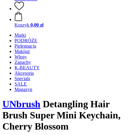
Koszyk
0,00 zł
Marki
PODRÓŻE
Pielęgnacja
Makijaż
Włosy
Zapachy
K-BEAUTY
Akcesoria
Specials
SALE
Magazyn
UNbrush
Detangling Hair
Brush Super Mini Keychain,
Cherry Blossom