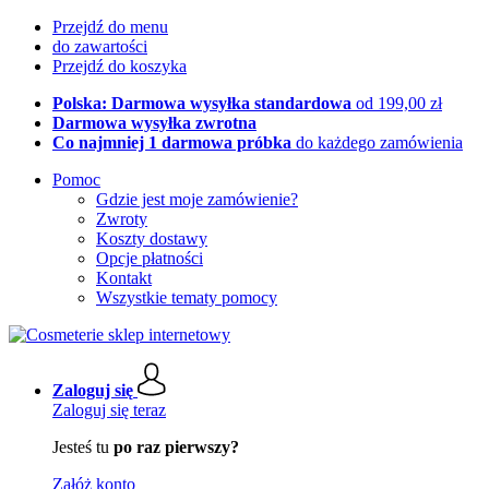
Przejdź do menu
do zawartości
Przejdź do koszyka
Polska: Darmowa wysyłka standardowa
od 199,00 zł
Darmowa wysyłka zwrotna
Co najmniej 1 darmowa próbka
do każdego zamówienia
Pomoc
Gdzie jest moje zamówienie?
Zwroty
Koszty dostawy
Opcje płatności
Kontakt
Wszystkie tematy pomocy
Zaloguj się
Zaloguj się teraz
Jesteś tu
po raz pierwszy?
Załóż konto