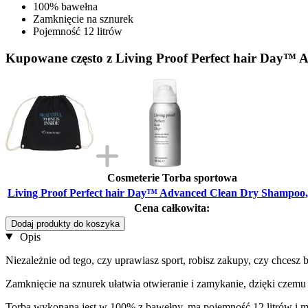
100% bawełna
Zamknięcie na sznurek
Pojemność 12 litrów
Kupowane często z Living Proof Perfect hair Day™
Cosmeterie Torba sportowa
Living Proof Perfect hair Day™ Advanced Clean Dry Shampoo,
Cena całkowita:
Dodaj produkty do koszyka
Opis
Niezależnie od tego, czy uprawiasz sport, robisz zakupy, czy chcesz
Zamknięcie na sznurek ułatwia otwieranie i zamykanie, dzięki czemu
Torba wykonana jest w 100% z bawełny, ma pojemność 12 litrów i m