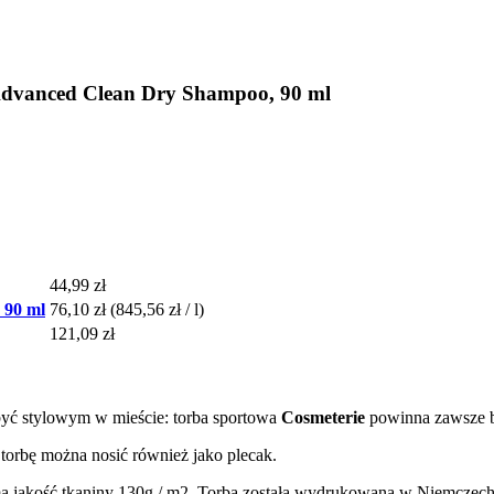
 Advanced Clean Dry Shampoo, 90 ml
44,99 zł
 90 ml
76,10 zł
(845,56 zł / l)
121,09 zł
 być stylowym w mieście: torba sportowa
Cosmeterie
powinna zawsze b
 torbę można nosić również jako plecak.
a jakość tkaniny 130g / m2. Torba została wydrukowana w Niemczech