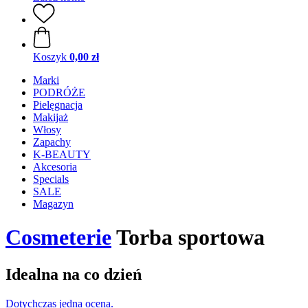
Koszyk
0,00 zł
Marki
PODRÓŻE
Pielęgnacja
Makijaż
Włosy
Zapachy
K-BEAUTY
Akcesoria
Specials
SALE
Magazyn
Cosmeterie
Torba sportowa
Idealna na co dzień
Dotychczas jedna ocena.