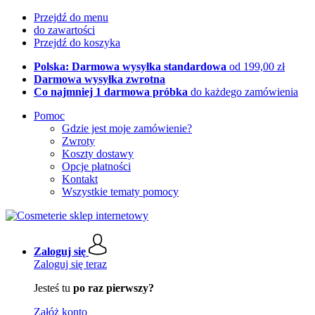
Przejdź do menu
do zawartości
Przejdź do koszyka
Polska: Darmowa wysyłka standardowa
od 199,00 zł
Darmowa wysyłka zwrotna
Co najmniej 1 darmowa próbka
do każdego zamówienia
Pomoc
Gdzie jest moje zamówienie?
Zwroty
Koszty dostawy
Opcje płatności
Kontakt
Wszystkie tematy pomocy
Zaloguj się
Zaloguj się teraz
Jesteś tu
po raz pierwszy?
Załóż konto