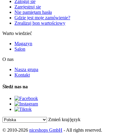
Zaloguj się
Zarejestruj się
Nie pamiętam hasła
Gdzie jest moje zamówienie?
Zrealizuj bon wartościowy
Warto wiedzieć
Magazyn
Salon
O nas
Nasza grupa
Kontakt
Śledź nas na
Zmień kraj/język
© 2010-2026
niceshops GmbH
- All rights reserved.