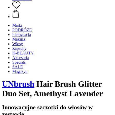
Marki
PODRÓŻE
Pielęgnacja
Makijaż
Włosy
Zapachy
K-BEAUTY
Akcesoria
Specials
SALE
Magazyn
UNbrush
Hair Brush Glitter
Duo Set, Amethyst Lavender
Innowacyjne szczotki do włosów w
zestawie