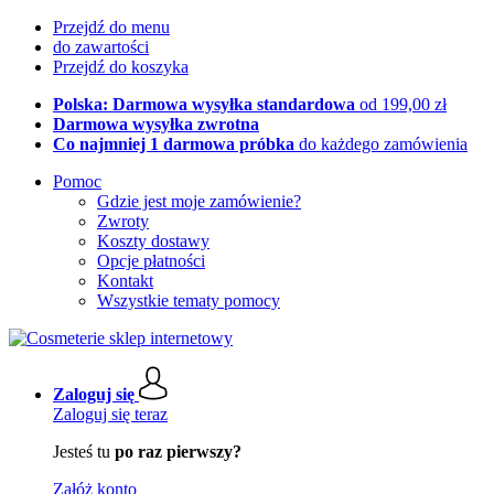
Przejdź do menu
do zawartości
Przejdź do koszyka
Polska: Darmowa wysyłka standardowa
od 199,00 zł
Darmowa wysyłka zwrotna
Co najmniej 1 darmowa próbka
do każdego zamówienia
Pomoc
Gdzie jest moje zamówienie?
Zwroty
Koszty dostawy
Opcje płatności
Kontakt
Wszystkie tematy pomocy
Zaloguj się
Zaloguj się teraz
Jesteś tu
po raz pierwszy?
Załóż konto