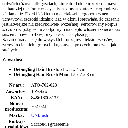
o dwóch różnych długościach, które dokładnie rozczesują nawet
najbardziej niesforne włosy, a tym samym skutecznie ograniczają
ich łamanie. Dzięki lekkiemu materiałowi i ergonomicznemu
uchwytowi szczotki idealnie leżą w dłoni i sprawiają, że czesanie
jest łatwiejsze niż kiedykolwiek wcześniej. Perforowany korpus
szczotki w połączeniu z odpornym na ciepło włosiem skraca czas
suszenia nawet o 48%, przyspieszając stylizację.
Szczotki nadają się do wszystkich rodzajów i tekstur włosów,
zarówno cienkich, grubych, kręconych, prostych, mokrych, jak i
suchych
Zawartość
:
Detangling Hair Brush
: 21 x 8 x 4 cm
Detangling Hair Brush Mini
: 17 x 7 x 3 cm
Nr art.:
ATO-702-023
Zawartość:
1 Zestaw
EAN:
848618008137
Numer
702-023
producenta:
Marka:
UNbrush
Rodzaje
Szczotki i grzebienie
produktów: