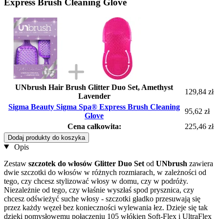
Express Brush Cleaning Glove
UNbrush Hair Brush Glitter Duo Set, Amethyst
129,84 zł
Lavender
Sigma Beauty Sigma Spa® Express Brush Cleaning
95,62 zł
Glove
Cena całkowita:
225,46 zł
Dodaj produkty do koszyka
Opis
Zestaw
szczotek do włosów Glitter Duo Set
od
UNbrush
zawiera
dwie szczotki do włosów w różnych rozmiarach, w zależności od
tego, czy chcesz stylizować włosy w domu, czy w podróży.
Niezależnie od tego, czy właśnie wyszłaś spod prysznica, czy
chcesz odświeżyć suche włosy - szczotki gładko przesuwają się
przez każdy węzeł bez konieczności wylewania łez. Dzieje się tak
dzięki pomysłowemu połączeniu 105 włókien Soft-Flex i UltraFlex