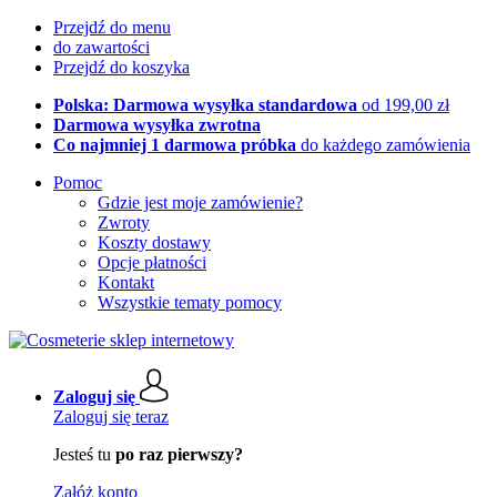
Przejdź do menu
do zawartości
Przejdź do koszyka
Polska: Darmowa wysyłka standardowa
od 199,00 zł
Darmowa wysyłka zwrotna
Co najmniej 1 darmowa próbka
do każdego zamówienia
Pomoc
Gdzie jest moje zamówienie?
Zwroty
Koszty dostawy
Opcje płatności
Kontakt
Wszystkie tematy pomocy
Zaloguj się
Zaloguj się teraz
Jesteś tu
po raz pierwszy?
Załóż konto