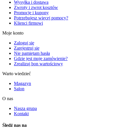
Wysyłka i dostawa
Zwroty i zwrot kosztów
Promocje i kupony
Potrzebujesz więcej pomocy?
Klienci firmowi
Moje konto
Zaloguj się
Zarejestruj się
Nie pamiętam hasła
Gdzie jest moje zamówienie?
Zrealizuj bon wartościowy
Warto wiedzieć
Magazyn
Salon
O nas
Nasza grupa
Kontakt
Śledź nas na