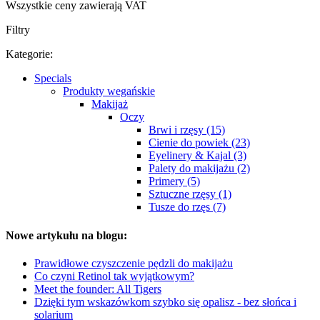
Wszystkie ceny zawierają VAT
Filtry
Kategorie:
Specials
Produkty wegańskie
Makijaż
Oczy
Brwi i rzęsy (15)
Cienie do powiek (23)
Eyelinery & Kajal (3)
Palety do makijażu (2)
Primery (5)
Sztuczne rzęsy (1)
Tusze do rzęs (7)
Nowe artykułu na blogu:
Prawidłowe czyszczenie pędzli do makijażu
Co czyni Retinol tak wyjątkowym?
Meet the founder: All Tigers
Dzięki tym wskazówkom szybko się opalisz - bez słońca i
solarium