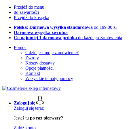
Przejdź do menu
do zawartości
Przejdź do koszyka
Polska: Darmowa wysyłka standardowa
od 199,00 zł
Darmowa wysyłka zwrotna
Co najmniej 1 darmowa próbka
do każdego zamówienia
Pomoc
Gdzie jest moje zamówienie?
Zwroty
Koszty dostawy
Opcje płatności
Kontakt
Wszystkie tematy pomocy
Zaloguj się
Zaloguj się teraz
Jesteś tu
po raz pierwszy?
Załóż konto