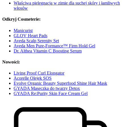
Właściwa pielęgnacja w zimie dla suchej skóry i łamliwych
włosów
Odkryj Cosmeterie:
Manicurist
GLOV Heart Pads
Aveda Scalp Serenity Set
Aveda Men Pure-Formance™ Firm Hold Gel
Dr. Althea Vitamin C Boosting Serum
Nowości:
Living Proof Curl Elongator
Acorelle Olejek SOS
Evolve Organic Beauty Superfood Shine Hair Mask
GYADA Maseczka do twarzy Detox
GYADA Re:Purity Skin Face Cream Gel