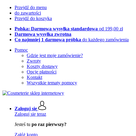
Przejdź do menu
do zawartości
Przejdź do koszyka
Polska: Darmowa wysyłka standardowa
od 199,00 zł
Darmowa wysyłka zwrotna
Co najmniej 1 darmowa próbka
do każdego zamówienia
Pomoc
Gdzie jest moje zamówienie?
Zwroty
Koszty dostawy
Opcje płatności
Kontakt
Wszystkie tematy pomocy
Zaloguj się
Zaloguj się teraz
Jesteś tu
po raz pierwszy?
Załóż konto