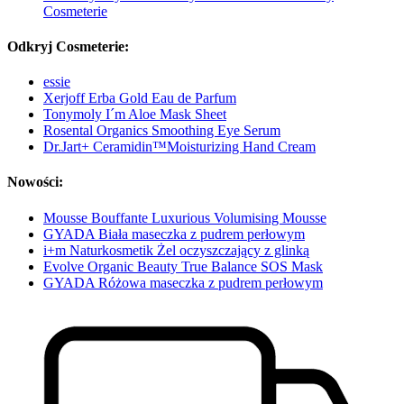
Cosmeterie
Odkryj Cosmeterie:
essie
Xerjoff Erba Gold Eau de Parfum
Tonymoly I´m Aloe Mask Sheet
Rosental Organics Smoothing Eye Serum
Dr.Jart+ Ceramidin™Moisturizing Hand Cream
Nowości:
Mousse Bouffante Luxurious Volumising Mousse
GYADA Biała maseczka z pudrem perłowym
i+m Naturkosmetik Żel oczyszczający z glinką
Evolve Organic Beauty True Balance SOS Mask
GYADA Różowa maseczka z pudrem perłowym