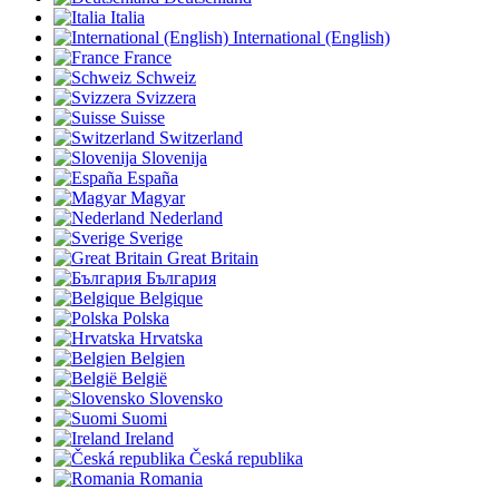
Italia
International (English)
France
Schweiz
Svizzera
Suisse
Switzerland
Slovenija
España
Magyar
Nederland
Sverige
Great Britain
България
Belgique
Polska
Hrvatska
Belgien
België
Slovensko
Suomi
Ireland
Česká republika
Romania