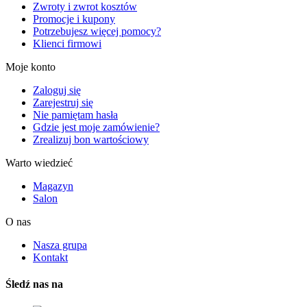
Zwroty i zwrot kosztów
Promocje i kupony
Potrzebujesz więcej pomocy?
Klienci firmowi
Moje konto
Zaloguj się
Zarejestruj się
Nie pamiętam hasła
Gdzie jest moje zamówienie?
Zrealizuj bon wartościowy
Warto wiedzieć
Magazyn
Salon
O nas
Nasza grupa
Kontakt
Śledź nas na