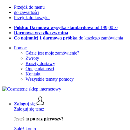
Przejdź do menu
do zawartości
Przejdź do koszyka
Polska: Darmowa wysyłka standardowa
od 199,00 zł
Darmowa wysyłka zwrotna
Co najmniej 1 darmowa próbka
do każdego zamówienia
Pomoc
Gdzie jest moje zamówienie?
Zwroty
Koszty dostawy
Opcje płatności
Kontakt
Wszystkie tematy pomocy
Zaloguj się
Zaloguj się teraz
Jesteś tu
po raz pierwszy?
Załóż konto