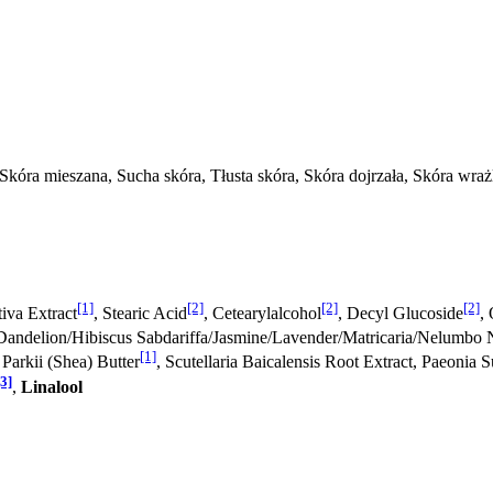
Skóra mieszana, Sucha skóra, Tłusta skóra, Skóra dojrzała, Skóra wra
[1]
[2]
[2]
[2]
tiva Extract
, Stearic Acid
, Cetearylalcohol
, Decyl Glucoside
,
Dandelion/Hibiscus Sabdariffa/Jasmine/Lavender/Matricaria/Nelumbo N
[1]
Parkii (Shea) Butter
, Scutellaria Baicalensis Root Extract, Paeonia 
[3]
,
Linalool