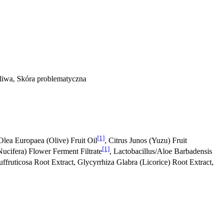
żliwa, Skóra problematyczna
[1]
 Olea Europaea (Olive) Fruit Oil
, Citrus Junos (Yuzu) Fruit
[1]
ucifera) Flower Ferment Filtrate
, Lactobacillus/Aloe Barbadensis
Suffruticosa Root Extract, Glycyrrhiza Glabra (Licorice) Root Extract,