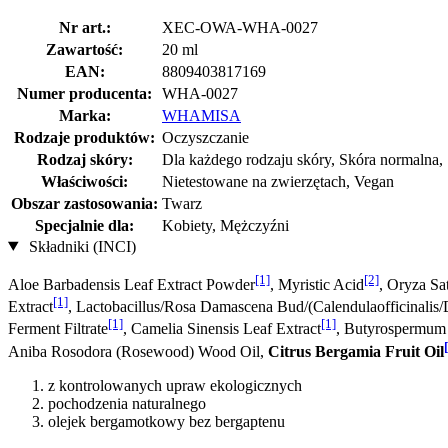
Nr art.:
XEC-OWA-WHA-0027
Zawartość:
20 ml
EAN:
8809403817169
Numer producenta:
WHA-0027
Marka:
WHAMISA
Rodzaje produktów:
Oczyszczanie
Rodzaj skóry:
Dla każdego rodzaju skóry, Skóra normalna, 
Właściwości:
Nietestowane na zwierzętach, Vegan
Obszar zastosowania:
Twarz
Specjalnie dla:
Kobiety, Mężczyźni
Składniki (INCI)
[1]
[2]
Aloe Barbadensis Leaf Extract Powder
, Myristic Acid
, Oryza Sa
[1]
Extract
, Lactobacillus/Rosa Damascena Bud/(Calendulaofficinalis/
[1]
[1]
Ferment Filtrate
, Camelia Sinensis Leaf Extract
, Butyrospermum 
Aniba Rosodora (Rosewood) Wood Oil,
Citrus Bergamia Fruit Oil
z kontrolowanych upraw ekologicznych
pochodzenia naturalnego
olejek bergamotkowy bez bergaptenu