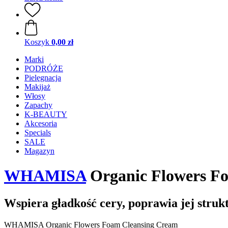
Koszyk
0,00 zł
Marki
PODRÓŻE
Pielęgnacja
Makijaż
Włosy
Zapachy
K-BEAUTY
Akcesoria
Specials
SALE
Magazyn
WHAMISA
Organic Flowers Fo
Wspiera gładkość cery, poprawia jej struk
WHAMISA Organic Flowers Foam Cleansing Cream