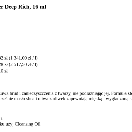
 Deep Rich, 16 ml
82 zł
(1 341,00 zł / l)
28 zł
(2 517,50 zł / l)
10 zł
suwa brud i zanieczyszczenia z twarzy, nie podrażniając jej. Formuła s
cześnie masło shea i oliwa z oliwek zapewniają miękką i wygładzoną s
i.
u użyj Cleansing Oil.