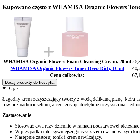
Kupowane często z WHAMISA Organic Flowers Toner
WHAMISA Organic Flowers Foam Cleansing Cream, 20 ml
26,
WHAMISA Organic Flowers Toner Deep Rich, 16 ml
40,
Cena całkowita:
67,
Dodaj produkty do koszyka
Opis
Łagodny krem ​​oczyszczający tworzy z wodą delikatną pianę, która u
również nadmiar sebum, a cera zostaje dogłębnie oczyszczona. Jedno
Zastosowanie:
Stosować dwa razy dziennie w ramach podstawowej pielęgnacj
W przypadku intensywniejszego czyszczenia w pierwszym krok
Następnie zastosuj tonik i krem ​​nawilżający.