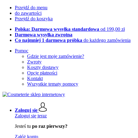
Przejdź do menu
do zawartości
Przejdź do koszyka
Polska: Darmowa wysyłka standardowa
od 199,00 zł
Darmowa wysyłka zwrotna
Co najmniej 1 darmowa próbka
do każdego zamówienia
Pomoc
Gdzie jest moje zamówienie?
Zwroty
Koszty dostawy
Opcje płatności
Kontakt
Wszystkie tematy pomocy
Zaloguj się
Zaloguj się teraz
Jesteś tu
po raz pierwszy?
Załóż konto