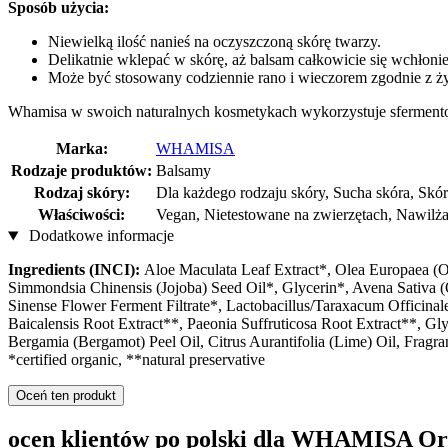
Sposób użycia:
Niewielką ilość nanieś na oczyszczoną skórę twarzy.
Delikatnie wklepać w skórę, aż balsam całkowicie się wchłonie
Może być stosowany codziennie rano i wieczorem zgodnie z ż
Whamisa w swoich naturalnych kosmetykach wykorzystuje sfermentowa
Marka:
WHAMISA
Rodzaje produktów:
Balsamy
Rodzaj skóry:
Dla każdego rodzaju skóry, Sucha skóra, Skór
Właściwości:
Vegan, Nietestowane na zwierzętach, Nawilża
Dodatkowe informacje
Ingredients (INCI):
Aloe Maculata Leaf Extract*, Olea Europaea (Ol
Simmondsia Chinensis (Jojoba) Seed Oil*, Glycerin*, Avena Sativa 
Sinense Flower Ferment Filtrate*, Lactobacillus/Taraxacum Officina
Baicalensis Root Extract**, Paeonia Suffruticosa Root Extract**, G
Bergamia (Bergamot) Peel Oil, Citrus Aurantifolia (Lime) Oil, Fragr
*certified organic, **natural preservative
Oceń ten produkt
ocen klientów po polski dla WHAMISA Or