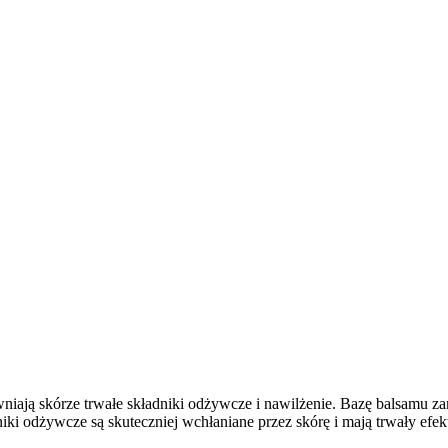
iają skórze trwałe składniki odżywcze i nawilżenie. Bazę balsamu zam
i odżywcze są skuteczniej wchłaniane przez skórę i mają trwały efekt