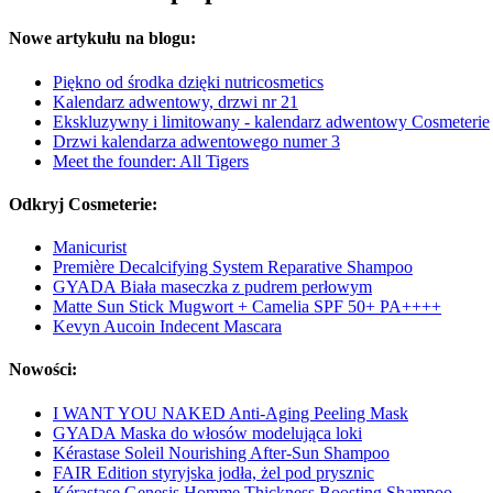
Nowe artykułu na blogu:
Piękno od środka dzięki nutricosmetics
Kalendarz adwentowy, drzwi nr 21
Ekskluzywny i limitowany - kalendarz adwentowy Cosmeterie
Drzwi kalendarza adwentowego numer 3
Meet the founder: All Tigers
Odkryj Cosmeterie:
Manicurist
Première Decalcifying System Reparative Shampoo
GYADA Biała maseczka z pudrem perłowym
Matte Sun Stick Mugwort + Camelia SPF 50+ PA++++
Kevyn Aucoin Indecent Mascara
Nowości:
I WANT YOU NAKED Anti-Aging Peeling Mask
GYADA Maska do włosów modelująca loki
Kérastase Soleil Nourishing After-Sun Shampoo
FAIR Edition styryjska jodła, żel pod prysznic
Kérastase Genesis Homme Thickness Boosting Shampoo