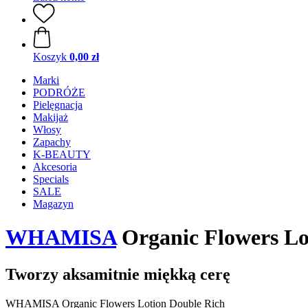
Koszyk
0,00 zł
Marki
PODRÓŻE
Pielęgnacja
Makijaż
Włosy
Zapachy
K-BEAUTY
Akcesoria
Specials
SALE
Magazyn
WHAMISA
Organic Flowers Lo
Tworzy aksamitnie miękką cerę
WHAMISA Organic Flowers Lotion Double Rich