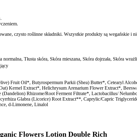
.
yczeniem.
ne, czysto roślinne składniki. Wszystkie produkty są wegańskie i ni
a normalna, Tłusta skóra, Skóra mieszana, Skóra dojrzała, Skóra wraż
jący
ive) Fruit Oil*, Butyrospermum Parkii (Shea) Butter*, Cetearyl Alcohol
(Oat) Kernel Extract*, Helichrysum Arenarium Flower Extract*, Beesw
le (Dandelion) Rhizome/Root Ferment Filtrate*, Lactobacillus/ Nelumbo
lycyrrhiza Glabra (Licorice) Root Extract**, Caprylic/Capric Triglyc
ance, d-Limonene, Linalol
ganic Flowers Lotion Double Rich