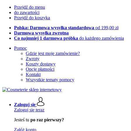
Przejdź do menu
do zawartości
Przejdź do koszyka
Polska: Darmowa wysyłka standardowa
od 199,00 zł
Darmowa wysyłka zwrotna
Co najmniej 1 darmowa próbka
do każdego zamówienia
Pomoc
Gdzie jest moje zamówienie?
Zwroty
Koszty dostawy
Opcje płatności
Kontakt
Wszystkie tematy pomocy
Zaloguj się
Zaloguj się teraz
Jesteś tu
po raz pierwszy?
Załóż konto