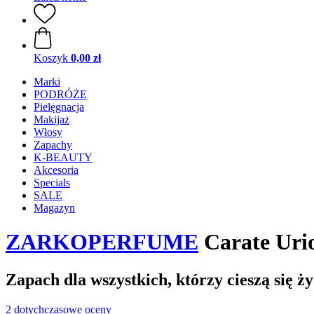
Koszyk
0,00 zł
Marki
PODRÓŻE
Pielęgnacja
Makijaż
Włosy
Zapachy
K-BEAUTY
Akcesoria
Specials
SALE
Magazyn
ZARKOPERFUME
Carate Urio
Zapach dla wszystkich, którzy cieszą się ż
2 dotychczasowe oceny