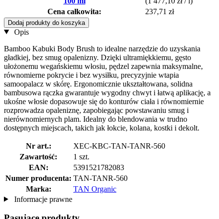
100 ml
(1 477,10 zł / l)
Cena całkowita:
237,71 zł
Dodaj produkty do koszyka
Opis
Bamboo Kabuki Body Brush to idealne narzędzie do uzyskania
gładkiej, bez smug opalenizny. Dzięki ultramiękkiemu, gęsto
ułożonemu wegańskiemu włosiu, pędzel zapewnia maksymalne,
równomierne pokrycie i bez wysiłku, precyzyjnie wtapia
samoopalacz w skórę. Ergonomicznie ukształtowana, solidna
bambusowa rączka gwarantuje wygodny chwyt i łatwą aplikację, a
ukośne włosie dopasowuje się do konturów ciała i równomiernie
rozprowadza opaleniznę, zapobiegając powstawaniu smug i
nierównomiernych plam. Idealny do blendowania w trudno
dostępnych miejscach, takich jak łokcie, kolana, kostki i dekolt.
Nr art.:
XEC-KBC-TAN-TANR-560
Zawartość:
1 szt.
EAN:
5391521782083
Numer producenta:
TAN-TANR-560
Marka:
TAN Organic
Informacje prawne
Pasujące produkty