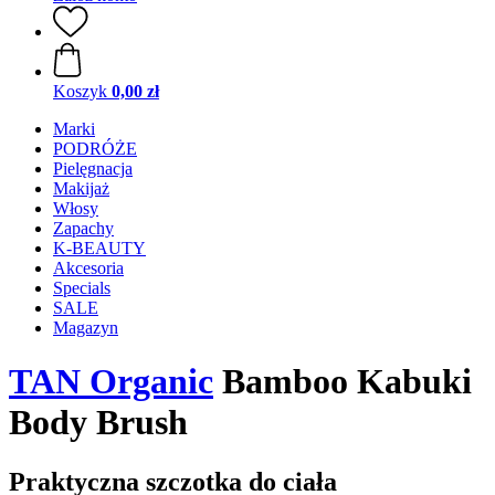
Koszyk
0,00 zł
Marki
PODRÓŻE
Pielęgnacja
Makijaż
Włosy
Zapachy
K-BEAUTY
Akcesoria
Specials
SALE
Magazyn
TAN Organic
Bamboo Kabuki
Body Brush
Praktyczna szczotka do ciała