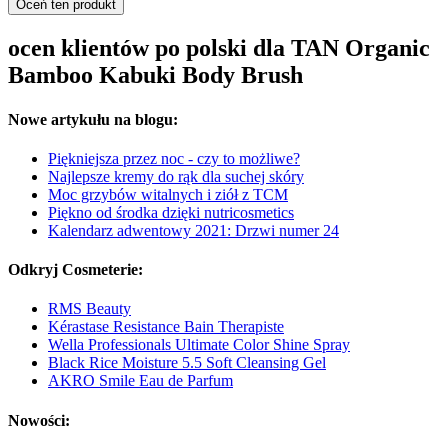
Oceń ten produkt
ocen klientów po polski dla TAN Organic
Bamboo Kabuki Body Brush
Nowe artykułu na blogu:
Piękniejsza przez noc - czy to możliwe?
Najlepsze kremy do rąk dla suchej skóry
Moc grzybów witalnych i ziół z TCM
Piękno od środka dzięki nutricosmetics
Kalendarz adwentowy 2021: Drzwi numer 24
Odkryj Cosmeterie:
RMS Beauty
Kérastase Resistance Bain Therapiste
Wella Professionals Ultimate Color Shine Spray
Black Rice Moisture 5.5 Soft Cleansing Gel
AKRO Smile Eau de Parfum
Nowości: