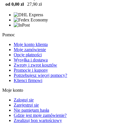
od 0,00 zł
27,90 zł
Pomoc
Moje konto klienta
Moje zamówienie
Opcje płatności
Wysyłka i dostawa
Zwroty i zwrot kosztów
Promocje i kupony
Potrzebujesz więcej pomocy?
Klienci firmowi
Moje konto
Zaloguj się
Zarejestruj się
Nie pamiętam hasła
Gdzie jest moje zamówienie?
Zrealizuj bon wartościowy