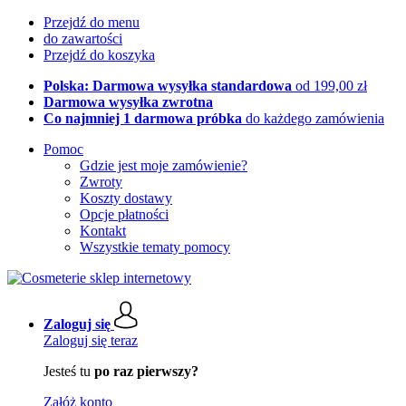
Przejdź do menu
do zawartości
Przejdź do koszyka
Polska: Darmowa wysyłka standardowa
od 199,00 zł
Darmowa wysyłka zwrotna
Co najmniej 1 darmowa próbka
do każdego zamówienia
Pomoc
Gdzie jest moje zamówienie?
Zwroty
Koszty dostawy
Opcje płatności
Kontakt
Wszystkie tematy pomocy
Zaloguj się
Zaloguj się teraz
Jesteś tu
po raz pierwszy?
Załóż konto