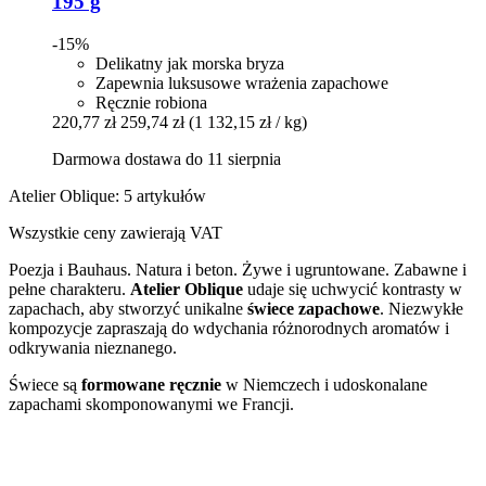
195 g
-15%
Delikatny jak morska bryza
Zapewnia luksusowe wrażenia zapachowe
Ręcznie robiona
220,77 zł
259,74 zł
(1 132,15 zł / kg)
Darmowa dostawa do 11 sierpnia
Atelier Oblique: 5 artykułów
Wszystkie ceny zawierają VAT
Poezja i Bauhaus. Natura i beton. Żywe i ugruntowane. Zabawne i
pełne charakteru.
Atelier Oblique
udaje się uchwycić kontrasty w
zapachach, aby stworzyć unikalne
świece zapachowe
. Niezwykłe
kompozycje zapraszają do wdychania różnorodnych aromatów i
odkrywania nieznanego.
Świece są
formowane ręcznie
w Niemczech i udoskonalane
zapachami skomponowanymi we Francji.