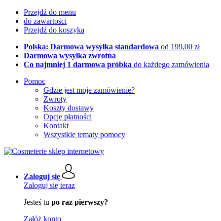
Przejdź do menu
do zawartości
Przejdź do koszyka
Polska: Darmowa wysyłka standardowa
od 199,00 zł
Darmowa wysyłka zwrotna
Co najmniej 1 darmowa próbka
do każdego zamówienia
Pomoc
Gdzie jest moje zamówienie?
Zwroty
Koszty dostawy
Opcje płatności
Kontakt
Wszystkie tematy pomocy
Zaloguj się
Zaloguj się teraz
Jesteś tu
po raz pierwszy?
Załóż konto