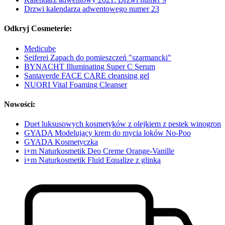
Drzwi kalendarza adwentowego numer 23
Odkryj Cosmeterie:
Medicube
Seiferei Zapach do pomieszczeń "szarmancki"
BYNACHT Illuminating Super C Serum
Santaverde FACE CARE cleansing gel
NUORI Vital Foaming Cleanser
Nowości:
Duet luksusowych kosmetyków z olejkiem z pestek winogron
GYADA Modelujący krem do mycia loków No-Poo
GYADA Kosmetyczka
i+m Naturkosmetik Deo Creme Orange-Vanille
i+m Naturkosmetik Fluid Equalize z glinką