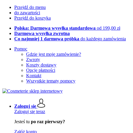
Przejdź do menu
do zawartości
Przejdź do koszyka
Polska: Darmowa wysyłka standardowa
od 199,00 zł
Darmowa wysyłka zwrotna
Co najmniej 1 darmowa próbka
do każdego zamówienia
Pomoc
Gdzie jest moje zamówienie?
Zwroty
Koszty dostawy
Opcje płatności
Kontakt
Wszystkie tematy pomocy
Zaloguj się
Zaloguj się teraz
Jesteś tu
po raz pierwszy?
Załóż konto