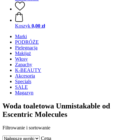
Koszyk
0,00 zł
Marki
PODRÓŻE
Pielęgnacja
Makijaż
Włosy
Zapachy
K-BEAUTY
Akcesoria
Specials
SALE
Magazyn
Woda toaletowa Unmistakable od
Escentric Molecules
Filtrowanie i sortowanie
Cena