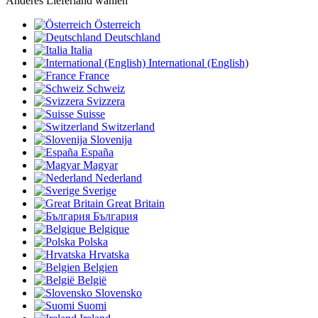
Anderes Lieferland wählen
Österreich
Deutschland
Italia
International (English)
France
Schweiz
Svizzera
Suisse
Switzerland
Slovenija
España
Magyar
Nederland
Sverige
Great Britain
България
Belgique
Polska
Hrvatska
Belgien
België
Slovensko
Suomi