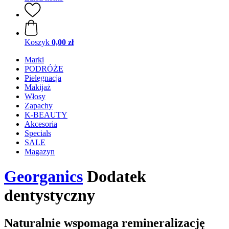
Koszyk
0,00 zł
Marki
PODRÓŻE
Pielęgnacja
Makijaż
Włosy
Zapachy
K-BEAUTY
Akcesoria
Specials
SALE
Magazyn
Georganics
Dodatek
dentystyczny
Naturalnie wspomaga remineralizację