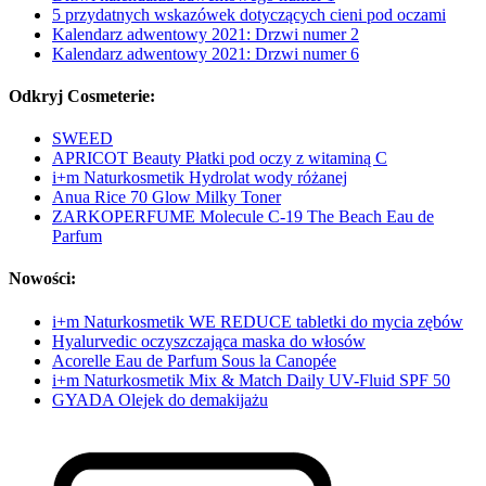
5 przydatnych wskazówek dotyczących cieni pod oczami
Kalendarz adwentowy 2021: Drzwi numer 2
Kalendarz adwentowy 2021: Drzwi numer 6
Odkryj Cosmeterie:
SWEED
APRICOT Beauty Płatki pod oczy z witaminą C
i+m Naturkosmetik Hydrolat wody różanej
Anua Rice 70 Glow Milky Toner
ZARKOPERFUME Molecule C-19 The Beach Eau de
Parfum
Nowości:
i+m Naturkosmetik WE REDUCE tabletki do mycia zębów
Hyalurvedic oczyszczająca maska do włosów
Acorelle Eau de Parfum Sous la Canopée
i+m Naturkosmetik Mix & Match Daily UV-Fluid SPF 50
GYADA Olejek do demakijażu