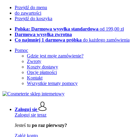
Przejdź do menu
do zawartości
Przejdź do koszyka
Polska: Darmowa wysyłka standardowa
od 199,00 zł
Darmowa wysyłka zwrotna
Co najmniej 1 darmowa próbka
do każdego zamówienia
Pomoc
Gdzie jest moje zamówienie?
Zwroty
Koszty dostawy
Opcje płatności
Kontakt
Wszystkie tematy pomocy
Zaloguj się
Zaloguj się teraz
Jesteś tu
po raz pierwszy?
Załóż konto