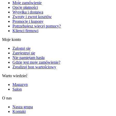
Moje zamówienie
Opcje płatności
Wysyłka i dostawa
Zwroty i zwrot kosztów
Promocje i kupony
Potrzebujesz więcej pomocy?
Klienci firmowi
Moje konto
Zaloguj się
Zarejestruj się
Nie pamiętam hasła
Gdzie jest moje zamówienie?
Zrealizuj bon wartościowy
Warto wiedzieć
Magazyn
Salon
O nas
Nasza grupa
Kontakt