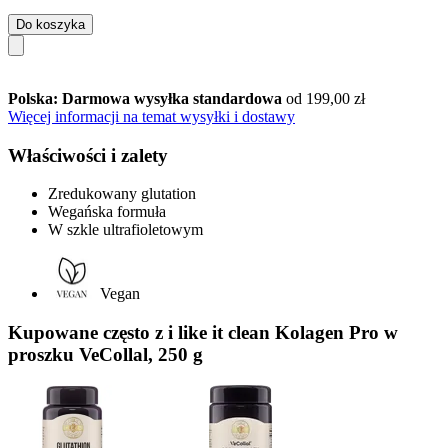
Do koszyka
Polska: Darmowa wysyłka standardowa
od 199,00 zł
Więcej informacji na temat wysyłki i dostawy
Właściwości i zalety
Zredukowany glutation
Wegańska formuła
W szkle ultrafioletowym
Vegan
Kupowane często z i like it clean Kolagen Pro w
proszku VeCollal, 250 g