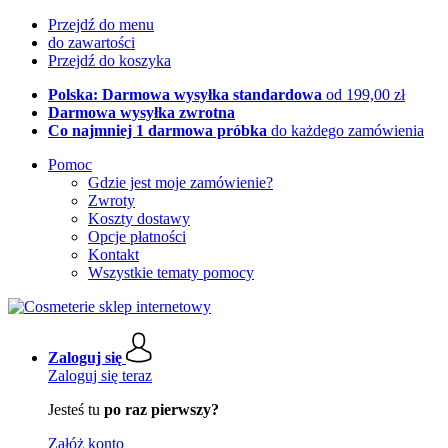
Przejdź do menu
do zawartości
Przejdź do koszyka
Polska: Darmowa wysyłka standardowa
od 199,00 zł
Darmowa wysyłka zwrotna
Co najmniej 1 darmowa próbka
do każdego zamówienia
Pomoc
Gdzie jest moje zamówienie?
Zwroty
Koszty dostawy
Opcje płatności
Kontakt
Wszystkie tematy pomocy
Zaloguj się
Zaloguj się teraz
Jesteś tu
po raz pierwszy?
Załóż konto