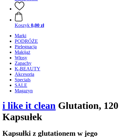
Koszyk
0,00 zł
Marki
PODRÓŻE
Pielęgnacja
Makijaż
Włosy
Zapachy
K-BEAUTY
Akcesoria
Specials
SALE
Magazyn
i like it clean
Glutation, 120
Kapsułek
Kapsułki z glutationem w jego