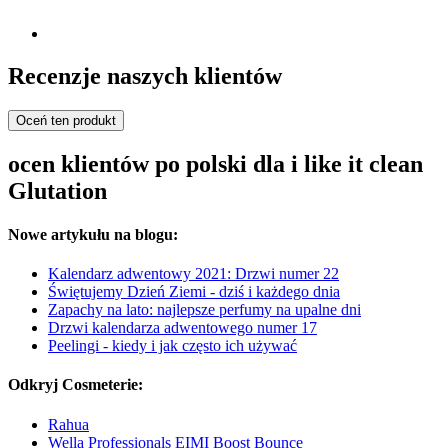
Recenzje naszych klientów
Oceń ten produkt
ocen klientów po polski dla i like it clean
Glutation
Nowe artykułu na blogu:
Kalendarz adwentowy 2021: Drzwi numer 22
Świętujemy Dzień Ziemi - dziś i każdego dnia
Zapachy na lato: najlepsze perfumy na upalne dni
Drzwi kalendarza adwentowego numer 17
Peelingi - kiedy i jak często ich używać
Odkryj Cosmeterie:
Rahua
Wella Professionals EIMI Boost Bounce