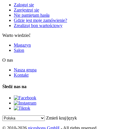
Zaloguj się
Zarejestruj się
Nie pamiętam hasła
Gdzie jest moje zamówienie?
Zrealizuj bon wartościowy
Warto wiedzieć
Magazyn
Salon
O nas
Nasza grupa
Kontakt
Śledź nas na
Zmień kraj/język
© 2010-2026
niceshops GmbH
- All rights reserved.