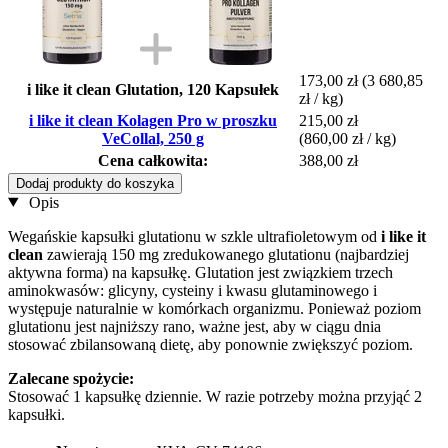
173,00 zł
(3 680,85
i like it clean Glutation, 120 Kapsułek
zł / kg)
i like it clean Kolagen Pro w proszku
215,00 zł
VeCollal, 250 g
(860,00 zł / kg)
Cena całkowita:
388,00 zł
Dodaj produkty do koszyka
Opis
Wegańskie kapsułki glutationu w szkle ultrafioletowym od
i like it
clean
zawierają 150 mg zredukowanego glutationu (najbardziej
aktywna forma) na kapsułkę. Glutation jest związkiem trzech
aminokwasów: glicyny, cysteiny i kwasu glutaminowego i
występuje naturalnie w komórkach organizmu. Ponieważ poziom
glutationu jest najniższy rano, ważne jest, aby w ciągu dnia
stosować zbilansowaną dietę, aby ponownie zwiększyć poziom.
Zalecane spożycie:
Stosować 1 kapsułkę dziennie. W razie potrzeby można przyjąć 2
kapsułki.