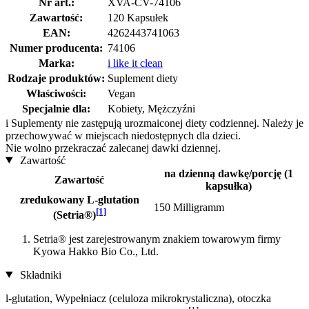
Nr art.:
XVA-CV-74106
Zawartość:
120 Kapsułek
EAN:
4262443741063
Numer producenta:
74106
Marka:
i like it clean
Rodzaje produktów:
Suplement diety
Właściwości:
Vegan
Specjalnie dla:
Kobiety, Mężczyźni
i
Suplementy nie zastępują urozmaiconej diety codziennej. Należy je
przechowywać w miejscach niedostępnych dla dzieci.
Nie wolno przekraczać zalecanej dawki dziennej.
Zawartość
na dzienną dawkę/porcję (1
Zawartość
kapsułka)
zredukowany L-glutation
150 Milligramm
[1]
(Setria®)
Setria® jest zarejestrowanym znakiem towarowym firmy
Kyowa Hakko Bio Co., Ltd.
Składniki
l-glutation, Wypełniacz (celuloza mikrokrystaliczna), otoczka