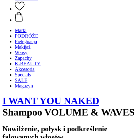
Marki
PODRÓŻE
Pielęgnacja
Makijaż
Włosy
Zapachy
K-BEAUTY
Akcesoria
Specials
SALE
Magazyn
I WANT YOU NAKED
Shampoo VOLUME & WAVES
Nawilżenie, połysk i podkreślenie
falowanych włosów