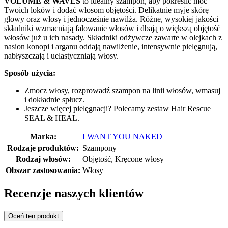
VOLUME & WAVES
to idealny szampon, aby pokreślić moc
Twoich loków i dodać włosom objętości. Delikatnie myje skórę
głowy oraz włosy i jednocześnie nawilża. Różne, wysokiej jakości
składniki wzmacniają falowanie włosów i dbają o większą objętość
włosów już u ich nasady. Składniki odżywcze zawarte w olejkach z
nasion konopi i arganu oddają nawilżenie, intensywnie pielęgnują,
nabłyszczają i uelastyczniają włosy.
Sposób użycia:
Zmocz włosy, rozprowadź szampon na linii włosów, wmasuj
i dokładnie spłucz.
Jeszcze więcej pielęgnacji? Polecamy zestaw Hair Rescue
SEAL & HEAL.
Marka:
I WANT YOU NAKED
Rodzaje produktów:
Szampony
Rodzaj włosów:
Objętość, Kręcone włosy
Obszar zastosowania:
Włosy
Recenzje naszych klientów
Oceń ten produkt