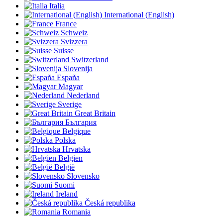
Italia
International (English)
France
Schweiz
Svizzera
Suisse
Switzerland
Slovenija
España
Magyar
Nederland
Sverige
Great Britain
България
Belgique
Polska
Hrvatska
Belgien
België
Slovensko
Suomi
Ireland
Česká republika
Romania