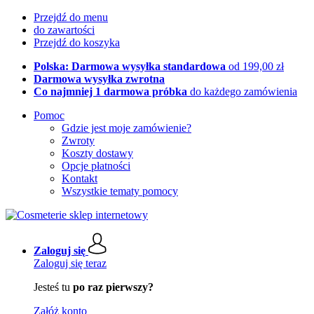
Przejdź do menu
do zawartości
Przejdź do koszyka
Polska: Darmowa wysyłka standardowa
od 199,00 zł
Darmowa wysyłka zwrotna
Co najmniej 1 darmowa próbka
do każdego zamówienia
Pomoc
Gdzie jest moje zamówienie?
Zwroty
Koszty dostawy
Opcje płatności
Kontakt
Wszystkie tematy pomocy
Zaloguj się
Zaloguj się teraz
Jesteś tu
po raz pierwszy?
Załóż konto