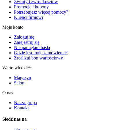
Zwroty i zwrot kosztów
Promocje i kupony
Potrzebujesz więcej pomocy?
Klienci firmowi
Moje konto
Zaloguj się
Zarejestruj się
Nie pamiętam hasła
Gdzie jest moje zamówienie?
Zrealizuj bon wartościowy
Warto wiedzieć
Magazyn
Salon
O nas
Nasza grupa
Kontakt
Śledź nas na