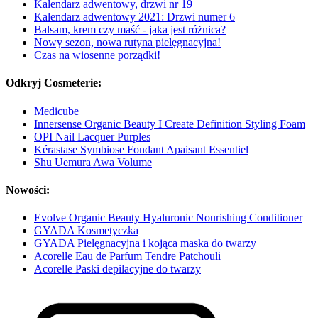
Kalendarz adwentowy, drzwi nr 19
Kalendarz adwentowy 2021: Drzwi numer 6
Balsam, krem czy maść - jaka jest różnica?
Nowy sezon, nowa rutyna pielęgnacyjna!
Czas na wiosenne porządki!
Odkryj Cosmeterie:
Medicube
Innersense Organic Beauty I Create Definition Styling Foam
OPI Nail Lacquer Purples
Kérastase Symbiose Fondant Apaisant Essentiel
Shu Uemura Awa Volume
Nowości:
Evolve Organic Beauty Hyaluronic Nourishing Conditioner
GYADA Kosmetyczka
GYADA Pielęgnacyjna i kojąca maska do twarzy
Acorelle Eau de Parfum Tendre Patchouli
Acorelle Paski depilacyjne do twarzy