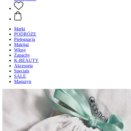
Marki
PODRÓŻE
Pielęgnacja
Makijaż
Włosy
Zapachy
K-BEAUTY
Akcesoria
Specials
SALE
Magazyn