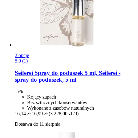
2 opcje
5.0 (1)
Seiferei
Spray do poduszek 5 ml, Seiferei -​
spray do poduszek, 5 ml
-5%
Kojący zapach
Bez sztucznych konserwantów
Wykonane z zasobów naturalnych
16,14 zł
16,99 zł
(3 228,00 zł / l)
Dostawa do 11 sierpnia