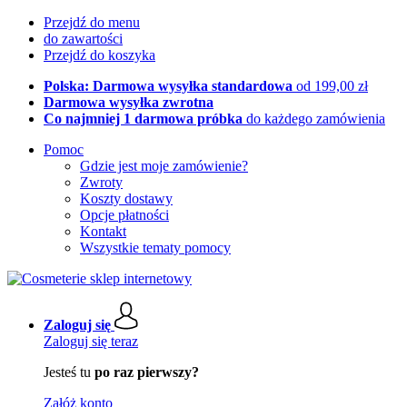
Przejdź do menu
do zawartości
Przejdź do koszyka
Polska: Darmowa wysyłka standardowa
od 199,00 zł
Darmowa wysyłka zwrotna
Co najmniej 1 darmowa próbka
do każdego zamówienia
Pomoc
Gdzie jest moje zamówienie?
Zwroty
Koszty dostawy
Opcje płatności
Kontakt
Wszystkie tematy pomocy
Zaloguj się
Zaloguj się teraz
Jesteś tu
po raz pierwszy?
Załóż konto