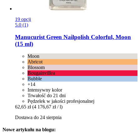
19 opcji
5.0 (1)
Manucurist
Green Nailpolish Colorful, Moon
(15 ml)
Moon
Abricot
Blossom
Bougainvillea
Bubble
+14
Intensywny kolor
Trwałość do 21 dni
Pędzelek w jakości profesjonalnej
62,65 zł
(4 176,67 zł / l)
Dostawa do 24 sierpnia
Nowe artykułu na blogu: