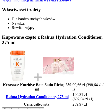
Więcej informacji na temat wysyłki i dostawy
Właściwości i zalety
Dla bardzo suchych włosów
Nawilża
Rewitalizujący
Kupowane często z Rahua Hydration Conditioner,
275 ml
Kérastase Nutritive Bain Satin Riche, 250
99,66 zł
(398,64 zł /
ml
l)
190,31 zł
Rahua Hydration Conditioner, 275 ml
(692,04 zł / l)
Cena całkowita:
289,97 zł