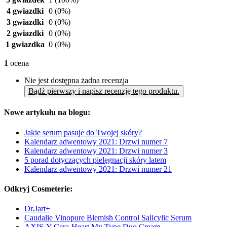
4 gwiazdki
0
(0%)
3 gwiazdki
0
(0%)
2 gwiazdki
0
(0%)
1 gwiazdka
0
(0%)
1
ocena
Nie jest dostępna żadna recenzja
Bądź pierwszy i napisz recenzję tego produktu.
Nowe artykułu na blogu:
Jakie serum pasuje do Twojej skóry?
Kalendarz adwentowy 2021: Drzwi numer 7
Kalendarz adwentowy 2021: Drzwi numer 3
5 porad dotyczących pielęgnacji skóry latem
Kalendarz adwentowy 2021: Drzwi numer 21
Odkryj Cosmeterie:
Dr.Jart+
Caudalie Vinopure Blemish Control Salicylic Serum
AXIS-Y Cera-Heart My Type Duo Cream