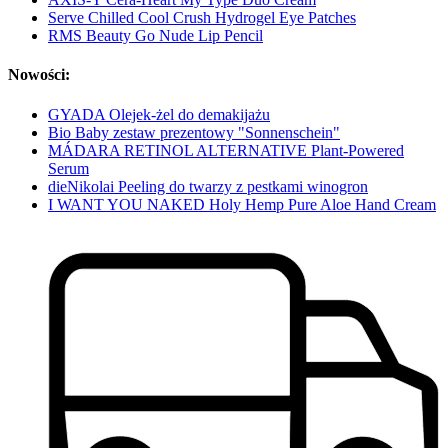
Serve Chilled Cool Crush Hydrogel Eye Patches
RMS Beauty Go Nude Lip Pencil
Nowości:
GYADA Olejek-żel do demakijażu
Bio Baby zestaw prezentowy "Sonnenschein"
MÁDARA RETINOL ALTERNATIVE Plant-Powered
Serum
dieNikolai Peeling do twarzy z pestkami winogron
I WANT YOU NAKED Holy Hemp Pure Aloe Hand Cream