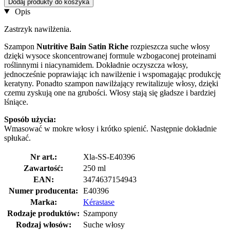
Dodaj produkty do koszyka
Opis
Zastrzyk nawilżenia.
Szampon
Nutritive Bain Satin Riche
rozpieszcza suche włosy
dzięki wysoce skoncentrowanej formule wzbogaconej proteinami
roślinnymi i niacynamidem. Dokładnie oczyszcza włosy,
jednocześnie poprawiając ich nawilżenie i wspomagając produkcję
keratyny. Ponadto szampon nawilżający rewitalizuje włosy, dzięki
czemu zyskują one na grubości. Włosy stają się gładsze i bardziej
lśniące.
Sposób użycia:
Wmasować w mokre włosy i krótko spienić. Następnie dokładnie
spłukać.
Nr art.:
Xla-SS-E40396
Zawartość:
250 ml
EAN:
3474637154943
Numer producenta:
E40396
Marka:
Kérastase
Rodzaje produktów:
Szampony
Rodzaj włosów:
Suche włosy