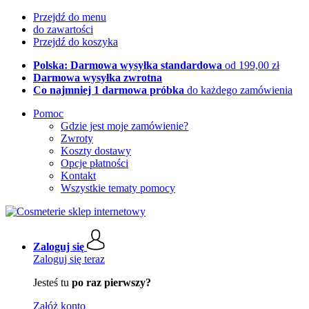
Przejdź do menu
do zawartości
Przejdź do koszyka
Polska: Darmowa wysyłka standardowa
od 199,00 zł
Darmowa wysyłka zwrotna
Co najmniej 1 darmowa próbka
do każdego zamówienia
Pomoc
Gdzie jest moje zamówienie?
Zwroty
Koszty dostawy
Opcje płatności
Kontakt
Wszystkie tematy pomocy
Zaloguj się
Zaloguj się teraz
Jesteś tu
po raz pierwszy?
Załóż konto