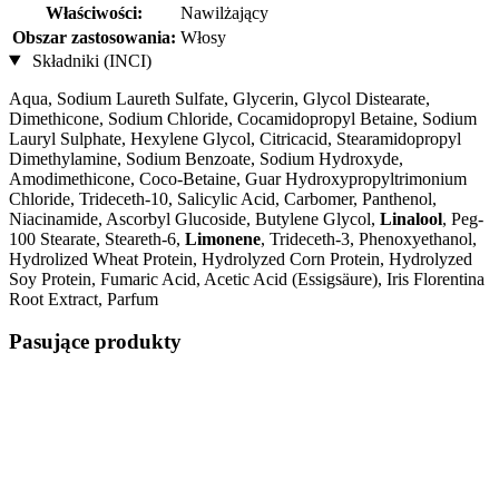
Właściwości:
Nawilżający
Obszar zastosowania:
Włosy
Składniki (INCI)
Aqua, Sodium Laureth Sulfate, Glycerin, Glycol Distearate,
Dimethicone, Sodium Chloride, Cocamidopropyl Betaine, Sodium
Lauryl Sulphate, Hexylene Glycol, Citricacid, Stearamidopropyl
Dimethylamine, Sodium Benzoate, Sodium Hydroxyde,
Amodimethicone, Coco-Betaine, Guar Hydroxypropyltrimonium
Chloride, Trideceth-10, Salicylic Acid, Carbomer, Panthenol,
Niacinamide, Ascorbyl Glucoside, Butylene Glycol,
Linalool
, Peg-
100 Stearate, Steareth-6,
Limonene
, Trideceth-3, Phenoxyethanol,
Hydrolized Wheat Protein, Hydrolyzed Corn Protein, Hydrolyzed
Soy Protein, Fumaric Acid, Acetic Acid (Essigsäure), Iris Florentina
Root Extract, Parfum
Pasujące produkty