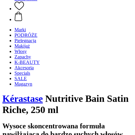
Marki
PODRÓŻE
Pielęgnacja
Makijaż
Włosy
Zapachy
K-BEAUTY
Akcesoria
Specials
SALE
Magazyn
Kérastase
Nutritive Bain Satin
Riche, 250 ml
Wysoce skoncentrowana formuła
nawilżająca do bardzo suchych włosów