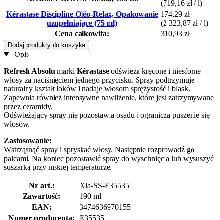
(719,16 zł / l)
Kérastase Discipline Oléo-Relax, Opakowanie
174,29 zł
uzupełniające (75 ml)
(2 323,87 zł / l)
Cena całkowita:
310,93 zł
Dodaj produkty do koszyka
Opis
Refresh Absolu
marki
Kérastase
odświeża kręcone i niesforne
włosy za naciśnięciem jednego przycisku. Spray podtrzymuje
naturalny kształt loków i nadaje włosom sprężystość i blask.
Zapewnia również intensywne nawilżenie, które jest zatrzymywane
przez ceramidy.
Odświeżający spray nie pozostawia osadu i ogranicza puszenie się
włosów.
Zastosowanie:
Wstrząsnąć spray i spryskać włosy. Następnie rozprowadź go
palcami. Na koniec pozostawić spray do wyschnięcia lub wysuszyć
suszarką przy niskiej temperaturze.
Nr art.:
Xla-SS-E35535
Zawartość:
190 ml
EAN:
3474636970155
Numer producenta:
E35535