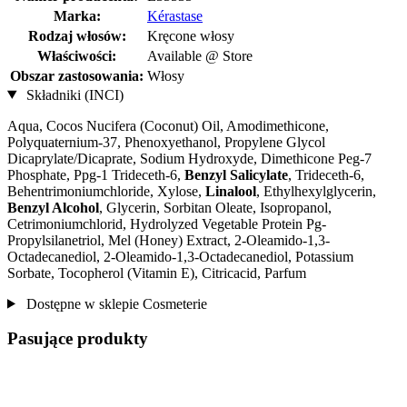
Marka:
Kérastase
Rodzaj włosów:
Kręcone włosy
Właściwości:
Available @ Store
Obszar zastosowania:
Włosy
Składniki (INCI)
Aqua, Cocos Nucifera (Coconut) Oil, Amodimethicone,
Polyquaternium-37, Phenoxyethanol, Propylene Glycol
Dicaprylate/Dicaprate, Sodium Hydroxyde, Dimethicone Peg-7
Phosphate, Ppg-1 Trideceth-6,
Benzyl Salicylate
, Trideceth-6,
Behentrimoniumchloride, Xylose,
Linalool
, Ethylhexylglycerin,
Benzyl Alcohol
, Glycerin, Sorbitan Oleate, Isopropanol,
Cetrimoniumchlorid, Hydrolyzed Vegetable Protein Pg-
Propylsilanetriol, Mel (Honey) Extract, 2-Oleamido-1,3-
Octadecanediol, 2-Oleamido-1,3-Octadecanediol, Potassium
Sorbate, Tocopherol (Vitamin E), Citricacid, Parfum
Dostępne w sklepie Cosmeterie
Pasujące produkty