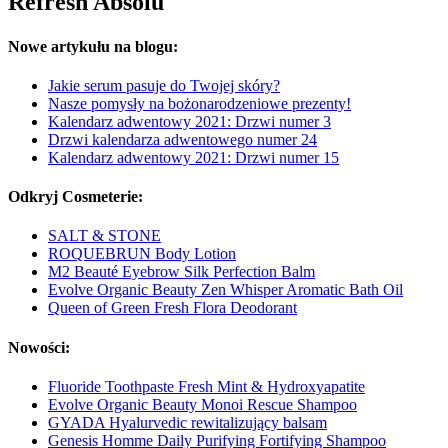
Refresh Absolu
Nowe artykułu na blogu:
Jakie serum pasuje do Twojej skóry?
Nasze pomysły na bożonarodzeniowe prezenty!
Kalendarz adwentowy 2021: Drzwi numer 3
Drzwi kalendarza adwentowego numer 24
Kalendarz adwentowy 2021: Drzwi numer 15
Odkryj Cosmeterie:
SALT & STONE
ROQUEBRUN Body Lotion
M2 Beauté Eyebrow Silk Perfection Balm
Evolve Organic Beauty Zen Whisper Aromatic Bath Oil
Queen of Green Fresh Flora Deodorant
Nowości:
Fluoride Toothpaste Fresh Mint & Hydroxyapatite
Evolve Organic Beauty Monoi Rescue Shampoo
GYADA Hyalurvedic rewitalizujący balsam
Genesis Homme Daily Purifying Fortifying Shampoo