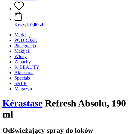
Koszyk
0,00 zł
Marki
PODRÓŻE
Pielęgnacja
Makijaż
Włosy
Zapachy
K-BEAUTY
Akcesoria
Specials
SALE
Magazyn
Kérastase
Refresh Absolu, 190
ml
Odświeżający spray do loków