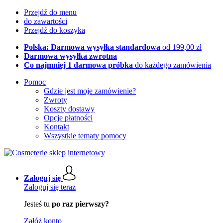
Przejdź do menu
do zawartości
Przejdź do koszyka
Polska: Darmowa wysyłka standardowa
od 199,00 zł
Darmowa wysyłka zwrotna
Co najmniej 1 darmowa próbka
do każdego zamówienia
Pomoc
Gdzie jest moje zamówienie?
Zwroty
Koszty dostawy
Opcje płatności
Kontakt
Wszystkie tematy pomocy
Zaloguj się
Zaloguj się teraz
Jesteś tu
po raz pierwszy?
Załóż konto