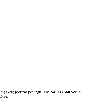
żają skórę podczas peelingu.
The No. 135 Salt Scrub
kórze.