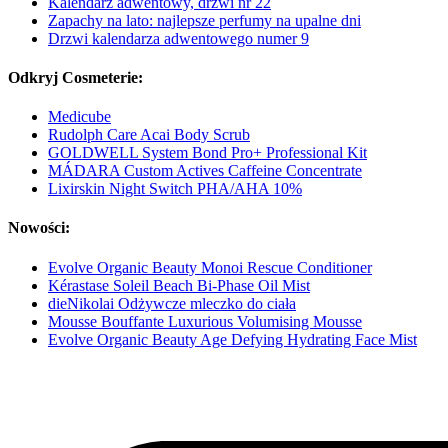
Kalendarz adwentowy, drzwi nr 22
Zapachy na lato: najlepsze perfumy na upalne dni
Drzwi kalendarza adwentowego numer 9
Odkryj Cosmeterie:
Medicube
Rudolph Care Acai Body Scrub
GOLDWELL System Bond Pro+ Professional Kit
MÁDARA Custom Actives Caffeine Concentrate
Lixirskin Night Switch PHA/AHA 10%
Nowości:
Evolve Organic Beauty Monoi Rescue Conditioner
Kérastase Soleil Beach Bi-Phase Oil Mist
dieNikolai Odżywcze mleczko do ciała
Mousse Bouffante Luxurious Volumising Mousse
Evolve Organic Beauty Age Defying Hydrating Face Mist