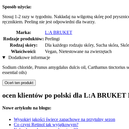
Sposób użycia:
Stosuj 1-2 razy w tygodniu. Nakładaj na wilgotną skórę pod prysznice
ręcznikiem. Peeling nie jest odpowiedni dla twarzy.
Marka:
L:A BRUKET
Rodzaje produktów:
Peelingi
Rodzaj skóry:
Dla każdego rodzaju skóry, Sucha skóra, Skór
Właściwości:
Vegan, Nietestowane na zwierzętach
Dodatkowe informacje
Sodium chloride, Prunus amygdalus dulcis oil, Carthamus tinctorius se
essential oils)
Oceń ten produkt
ocen klientów po polski dla L:A BRUKET 
Nowe artykułu na blogu:
Wysokiej jakości świece zapachowe na przytulny sezon
Co czyni Retinol tak wyjątkowym?