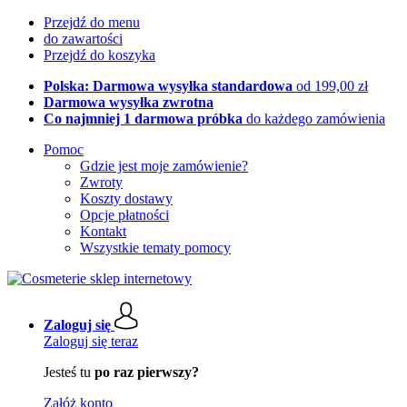
Przejdź do menu
do zawartości
Przejdź do koszyka
Polska: Darmowa wysyłka standardowa
od 199,00 zł
Darmowa wysyłka zwrotna
Co najmniej 1 darmowa próbka
do każdego zamówienia
Pomoc
Gdzie jest moje zamówienie?
Zwroty
Koszty dostawy
Opcje płatności
Kontakt
Wszystkie tematy pomocy
Zaloguj się
Zaloguj się teraz
Jesteś tu
po raz pierwszy?
Załóż konto