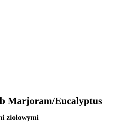
ub Marjoram/Eucalyptus
mi ziołowymi